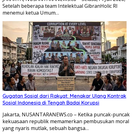
Setelah beberapa team Intelektual GibranHolic RI
menemui ketua Umum…
Gugatan Sosial dari Rakyat: Menakar Ulang Kontrak
Sosial Indonesia di Tengah Badai Korupsi
Jakarta, NUSANTARANEWS.co – Ketika puncak-puncak
kekuasaan republik memamerkan pembusukan moral
yang nyaris mutlak, sebuah bangsa…