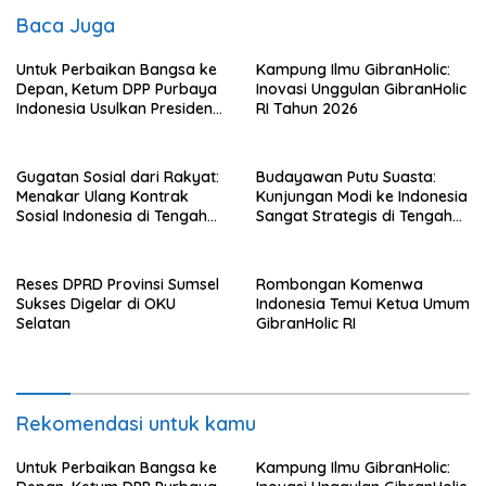
Baca Juga
Untuk Perbaikan Bangsa ke
Kampung Ilmu GibranHolic:
Depan, Ketum DPP Purbaya
Inovasi Unggulan GibranHolic
Indonesia Usulkan Presiden
RI Tahun 2026
Prabowo Kembalikan
Kedaulatan Hukum dan
Ekonomi
Gugatan Sosial dari Rakyat:
Budayawan Putu Suasta:
Menakar Ulang Kontrak
Kunjungan Modi ke Indonesia
Sosial Indonesia di Tengah
Sangat Strategis di Tengah
Badai Korupsi
Dinamika Global
Reses DPRD Provinsi Sumsel
Rombongan Komenwa
Sukses Digelar di OKU
Indonesia Temui Ketua Umum
Selatan
GibranHolic RI
Rekomendasi untuk kamu
Untuk Perbaikan Bangsa ke
Kampung Ilmu GibranHolic: