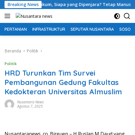
Langsung
 Hukum, Siapa yang Dipenjara? Tetap Manusia, Bukan Mesin!
Breaking News
ke
konten
PERTANIAN
INFRASTRUKTUR
SEPUTAR NUSANTARA
SOSOK 
Beranda
Politik
Politik
HRD Turunkan Tim Survei
Pembangunan Gedung Fakultas
Kedokteran Universitas Almuslim
Nusantara News
Agustus 7, 2025
Nusantaranews. co. Bireuen – H Ruslan M Daud yang