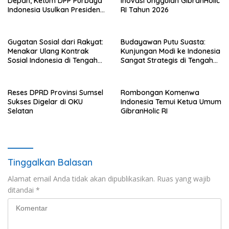
Depan, Ketum DPP Purbaya
Inovasi Unggulan GibranHolic
Indonesia Usulkan Presiden
RI Tahun 2026
Prabowo Kembalikan
Kedaulatan Hukum dan
Ekonomi
Gugatan Sosial dari Rakyat:
Budayawan Putu Suasta:
Menakar Ulang Kontrak
Kunjungan Modi ke Indonesia
Sosial Indonesia di Tengah
Sangat Strategis di Tengah
Badai Korupsi
Dinamika Global
Reses DPRD Provinsi Sumsel
Rombongan Komenwa
Sukses Digelar di OKU
Indonesia Temui Ketua Umum
Selatan
GibranHolic RI
Tinggalkan Balasan
Alamat email Anda tidak akan dipublikasikan.
Ruas yang wajib
ditandai
*