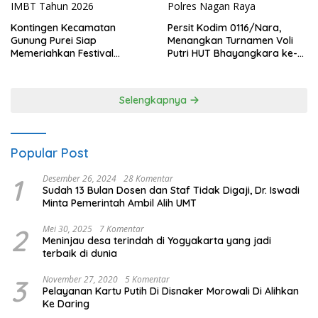
Kontingen Kecamatan
Persit Kodim 0116/Nara,
Gunung Purei Siap
Menangkan Turnamen Voli
Memeriahkan Festival
Putri HUT Bhayangkara ke-
Budaya IMBT Tahun 2026
80 Polres Nagan Raya
Selengkapnya
Popular Post
1
Desember 26, 2024
28 Komentar
Sudah 13 Bulan Dosen dan Staf Tidak Digaji, Dr. Iswadi
Minta Pemerintah Ambil Alih UMT
2
Mei 30, 2025
7 Komentar
Meninjau desa terindah di Yogyakarta yang jadi
terbaik di dunia
3
November 27, 2020
5 Komentar
Pelayanan Kartu Putih Di Disnaker Morowali Di Alihkan
Ke Daring