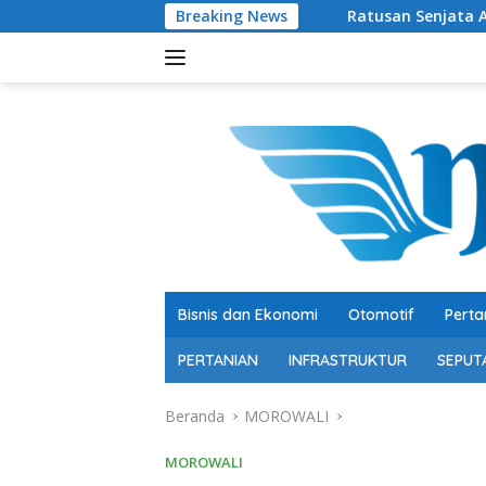
Langsung
Breaking News
Ratusan Senjata Api dan Narkoba Dite
ke
konten
Bisnis dan Ekonomi
Otomotif
Perta
PERTANIAN
INFRASTRUKTUR
SEPUT
Beranda
MOROWALI
MOROWALI