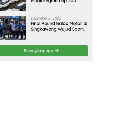
Mobil Segmen Rp 300
Juta, Didukung Penguatan
Ekspor
Desember 2, 2025
Final Round Balap Motor di
Singkawang Wujud Sports
Tourisme dan Olahraga
Prestasi
Selengkapnya