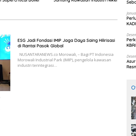
 Supercritical Boiler
Jantung Kawasan Industri Nikel
Seba
Nasi
Janua
Perl
KADI
Desem
Perk
ESG Jadi Fondasi IMIP Jaga Daya Saing Hilirisasi
KBRI
di Rantai Pasok Global
Indo
NUSANTARANEWS.co Morowali, – Bagi PT Indonesia
Desem
Morowali Industrial Park (IMIP), pengelola kawasan
Asur
industri terintegrasi…
Resm
O
n