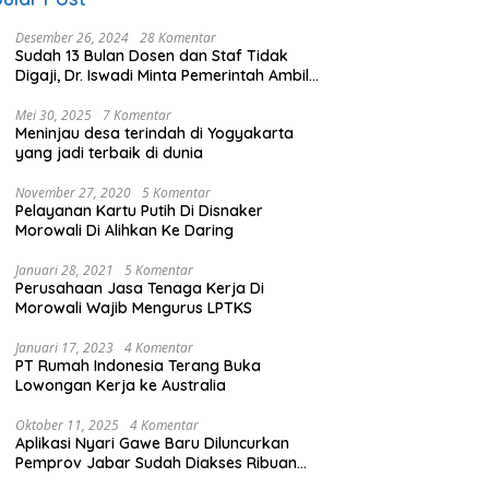
Desember 26, 2024
28 Komentar
Sudah 13 Bulan Dosen dan Staf Tidak
Digaji, Dr. Iswadi Minta Pemerintah Ambil
Alih UMT
Mei 30, 2025
7 Komentar
Meninjau desa terindah di Yogyakarta
yang jadi terbaik di dunia
November 27, 2020
5 Komentar
Pelayanan Kartu Putih Di Disnaker
Morowali Di Alihkan Ke Daring
Januari 28, 2021
5 Komentar
Perusahaan Jasa Tenaga Kerja Di
Morowali Wajib Mengurus LPTKS
Januari 17, 2023
4 Komentar
PT Rumah Indonesia Terang Buka
Lowongan Kerja ke Australia
Oktober 11, 2025
4 Komentar
Aplikasi Nyari Gawe Baru Diluncurkan
Pemprov Jabar Sudah Diakses Ribuan
Pencari Kerja