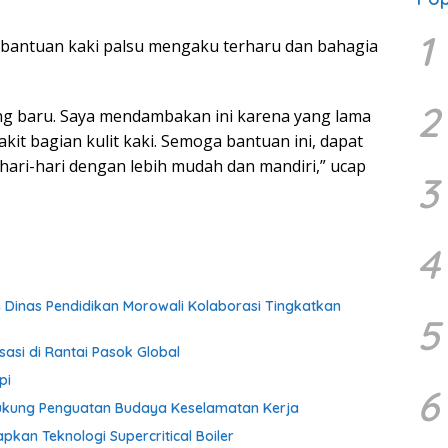
1
 bantuan kaki palsu mengaku terharu dan bahagia
2
ang baru. Saya mendambakan ini karena yang lama
it bagian kulit kaki. Semoga bantuan ini, dapat
ari-hari dengan lebih mudah dan mandiri,” ucap
3
4
an Dinas Pendidikan Morowali Kolaborasi Tingkatkan
5
sasi di Rantai Pasok Global
pi
6
Dukung Penguatan Budaya Keselamatan Kerja
apkan Teknologi Supercritical Boiler