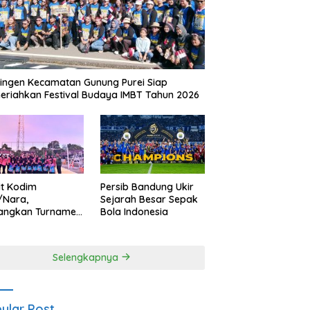
ingen Kecamatan Gunung Purei Siap
riahkan Festival Budaya IMBT Tahun 2026
it Kodim
Persib Bandung Ukir
/Nara,
Sejarah Besar Sepak
angkan Turnamen
Bola Indonesia
 Putri HUT
yangkara ke-80
es Nagan Raya
Selengkapnya
ular Post