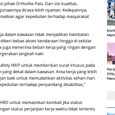
pihak Ortholite Palu. Dari sisi kualitas,
gunaannya dirasa lebih nyaman. Kedepannya,
ksimalkan agar kepedulian terhadap masyarakat
Kont
erja dalam kawasan tidak menjadikan hambatan
Meme
diberi bebas akses kendaraan hingga di sekitar
Ia juga menerima beban kerja yang ringan dengan
gerakan langkah kaki.
afety IMIP untuk memberikan surat khusus pada
Pers
yang dekat dalam kawasan. Area kerja yang lebih
0116
an baik untuk memudahkan aktivitas sehari-hari.
Men
Voli
epedulian terhadap penyandang disabilitas,”
Bha
Polr
HRD untuk memastikan kembali jika status
an status perjanjian kerja waktu tidak tertentu
Pop