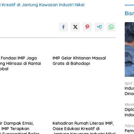
 Kreatif di Jantung Kawasan Industri Nikel
Bis
 Fondasi IMIP Jaga
IMIP Gelar Khitanan Massal
g Hilirisasi di Rantai
Gratis di Bahodopi
obal
April
Indu
Dina
Maret
Dipl
Ind
sir Dampak Emisi,
Kehadiran Rumah Literasi IMIP,
Febru
i IMIP Terapkan
Oase Edukasi Kreatif di
Peme