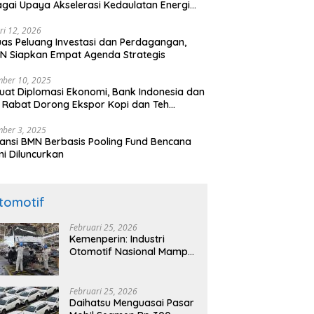
gai Upaya Akselerasi Kedaulatan Energi
onal
ri 12, 2026
uas Peluang Investasi dan Perdagangan,
N Siapkan Empat Agenda Strategis
ber 10, 2025
uat Diplomasi Ekonomi, Bank Indonesia dan
 Rabat Dorong Ekspor Kopi dan Teh
nesia di Maroko
ber 3, 2025
ansi BMN Berbasis Pooling Fund Bencana
i Diluncurkan
tomotif
Februari 25, 2026
Kemenperin: Industri
Otomotif Nasional Mampu
Produksi Mobil Jenis Pick-
ip Sendiri, Tak Perlu Impor
Februari 25, 2026
Daihatsu Menguasai Pasar