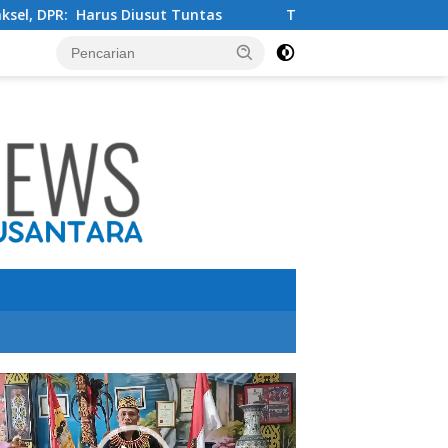
sut Tuntas
Tingkatkan Kualitas Pendidikan , PT IMIP d
utar
o