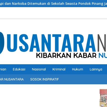
mukan di Sekolah Swasta Pondok Pinang Jaksel, DPR: Harus Diu
nian
Edukasi
Nasional
Kriminal
Hukum
Lainnya
AR NUSANTARA
SOSOK INSPIRATIF
Pem
Vide