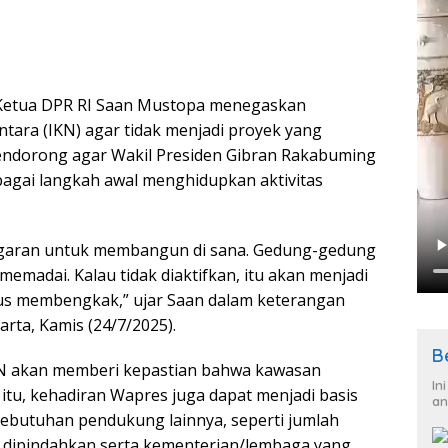
Ketua DPR RI Saan Mustopa menegaskan
tara (IKN) agar tidak menjadi proyek yang
endorong agar Wakil Presiden Gibran Rakabuming
bagai langkah awal menghidupkan aktivitas
ggaran untuk membangun di sana. Gedung-gedung
madai. Kalau tidak diaktifkan, itu akan menjadi
us membengkak,” ujar Saan dalam keterangan
arta, Kamis (24/7/2025).
B
N akan memberi kepastian bahwa kawasan
In
n itu, kehadiran Wapres juga dapat menjadi basis
an
ebutuhan pendukung lainnya, seperti jumlah
u dipindahkan serta kementerian/lembaga yang