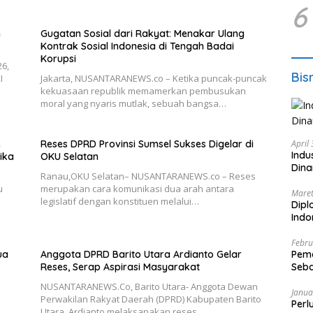
6
n
Gugatan Sosial dari Rakyat: Menakar Ulang
Kontrak Sosial Indonesia di Tengah Badai
Korupsi
26,
Bis
I
Jakarta, NUSANTARANEWS.co – Ketika puncak-puncak
kekuasaan republik memamerkan pembusukan
moral yang nyaris mutlak, sebuah bangsa…
e
Reses DPRD Provinsi Sumsel Sukses Digelar di
April
Indu
ika
OKU Selatan
Dina
Ranau,OKU Selatan– NUSANTARANEWS.co – Reses
u
merupakan cara komunikasi dua arah antara
Maret
legislatif dengan konstituen melalui…
Dipl
Ind
Febru
ua
Anggota DPRD Barito Utara Ardianto Gelar
Peme
Reses, Serap Aspirasi Masyarakat
Seba
Nasi
NUSANTARANEWS.Co, Barito Utara- Anggota Dewan
Janua
Perwakilan Rakyat Daerah (DPRD) Kabupaten Barito
Perl
.
Utara, Ardianto melaksanakan reses…