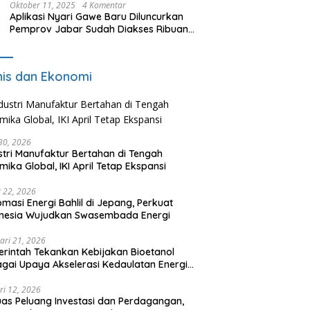
Oktober 11, 2025
4 Komentar
Aplikasi Nyari Gawe Baru Diluncurkan
Pemprov Jabar Sudah Diakses Ribuan
Pencari Kerja
nis dan Ekonomi
 30, 2026
stri Manufaktur Bertahan di Tengah
mika Global, IKI April Tetap Ekspansi
 22, 2026
omasi Energi Bahlil di Jepang, Perkuat
onesia Wujudkan Swasembada Energi
ari 21, 2026
rintah Tekankan Kebijakan Bioetanol
gai Upaya Akselerasi Kedaulatan Energi
onal
ri 12, 2026
uas Peluang Investasi dan Perdagangan,