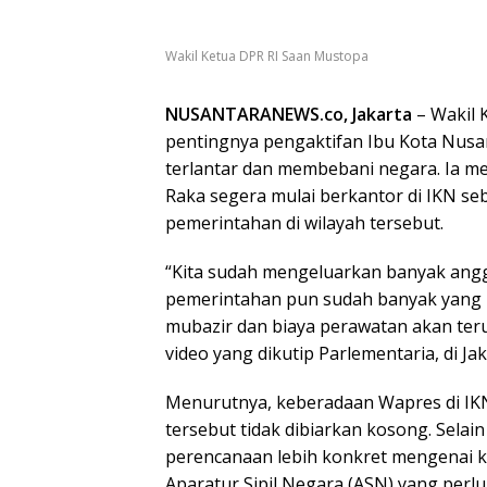
Wakil Ketua DPR RI Saan Mustopa
NUSANTARANEWS.co, Jakarta
– Wakil 
pentingnya pengaktifan Ibu Kota Nusan
terlantar dan membebani negara. Ia m
Raka segera mulai berkantor di IKN se
pemerintahan di wilayah tersebut.
“Kita sudah mengeluarkan banyak an
pemerintahan pun sudah banyak yang me
mubazir dan biaya perawatan akan ter
video yang dikutip Parlementaria, di Jak
Menurutnya, keberadaan Wapres di IK
tersebut tidak dibiarkan kosong. Selai
perencanaan lebih konkret mengenai k
Aparatur Sipil Negara (ASN) yang perl