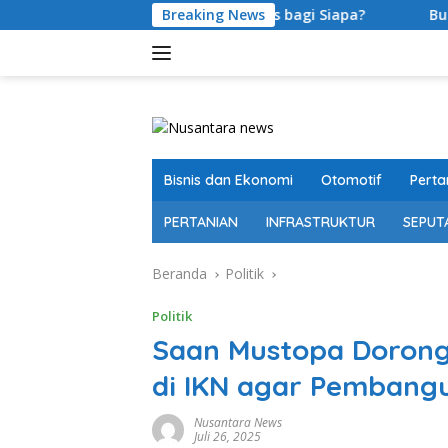
Langsung
rsen, Berkualitas bagi Siapa?
Breaking News
Bupati OKU Selatan Res
ke
konten
Bisnis dan Ekonomi
Otomotif
Perta
PERTANIAN
INFRASTRUKTUR
SEPUT
Beranda
Politik
Politik
Saan Mustopa Dorong
di IKN agar Pembangu
Nusantara News
Juli 26, 2025