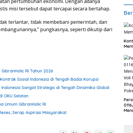
atan pertumbuhan ekonomi. Dengan adanya
istis misi tersebut dapat tercapai secara bertahap.
Ber
tidak terlantar, tidak membebani pemerintah, dan
embangunannya,” pungkasnya, seperti dikutip dari
Kont
Meme
 GibranHolic RI Tahun 2026
Kontrak Sosial Indonesia di Tengah Badai Korupsi
Indonesia Sangat Strategis di Tengah Dinamika Global
di OKU Selatan
Pers
a Umum GibranHolic RI
0116
Men
Reses, Serap Aspirasi Masyarakat
Voli
Bha
Polr