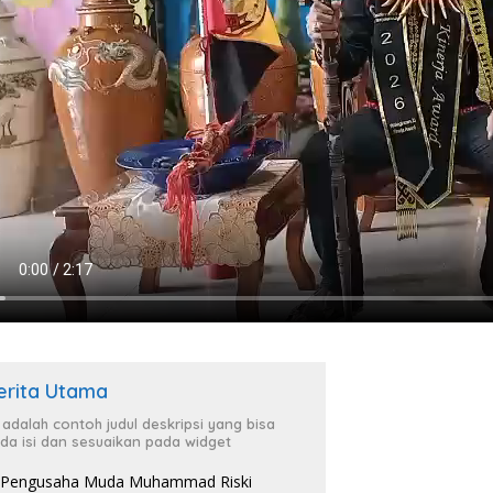
erita Utama
i adalah contoh judul deskripsi yang bisa
da isi dan sesuaikan pada widget