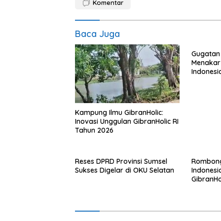
Komentar
Baca Juga
Gugatan 
Menakar 
Indonesi
Korupsi
Kampung Ilmu GibranHolic:
Inovasi Unggulan GibranHolic RI
Tahun 2026
Reses DPRD Provinsi Sumsel
Rombon
Sukses Digelar di OKU Selatan
Indones
GibranHol