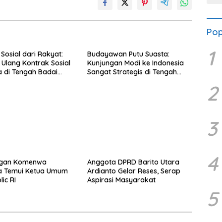
Pop
1
Sosial dari Rakyat:
Budayawan Putu Suasta:
Ulang Kontrak Sosial
Kunjungan Modi ke Indonesia
a di Tengah Badai
Sangat Strategis di Tengah
Dinamika Global
2
3
4
gan Komenwa
Anggota DPRD Barito Utara
ia Temui Ketua Umum
Ardianto Gelar Reses, Serap
ic RI
Aspirasi Masyarakat
5