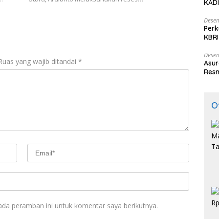
KADI
Desem
Perk
KBRI
Indo
Desem
Ruas yang wajib ditandai
*
Asur
Resm
O
ada peramban ini untuk komentar saya berikutnya.