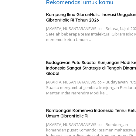
Rekomendasi untuk kamu
Kampung Ilmu GibranHolic: Inovasi Unggula
GibranHolic RI Tahun 2026
JAKARTA, NUSANTARANEWS.co – Selasa,14 Juli 20
Setelah beberapa team Intelektual GibranHolic R
menemui ketua Umum…
Budayawan Putu Suasta: Kunjungan Modi k
Indonesia Sangat Strategis di Tengah Dinam
Global
JAKARTA, NUSANTARANEWS.co – Budayawan Put
Suasta menyambut gembira kunjungan Perdana
Menteri India Narendra Modi ke…
Rombongan Komenwa Indonesia Temui Ket
Umum GibranHolic RI
JAKARTA, NUSANTARANEWS.co – Rombongan
komandan pusat Komando Resimen mahasiswa
Indonesia yang dipimpin oleh komandannya Dr…