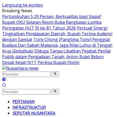
Langsung ke konten
Breaking News
Pertumbuhan 5,29 Persen, Berkualitas bagi Siapa?
Bupati OKU Selatan Resmi Buka Rangkaian Lomba
Peringatan HUT RI ke-81 Tahun 2026
Perkuat Sinergi
Tingkatkan Pendapatan Daerah, Bupati Terima Audensi
dengan Samsat
Tony Chong [Panglima Tony] Penggiat
Budaya Dari Sabah Malaysia, Jaga Nilai Luhur di Tengah
Arus Globalisasi
Diduga Tanpa Libatkan Pejabat Penilai
Publik dalam Pengadaan Tanah, Anton Bulet Rebon
Desak Kejati NTT Periksa Bupati Flotim
PERTANIAN
INFRASTRUKTUR
SEPUTAR NUSANTARA