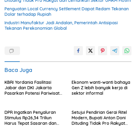
Dituding Tidak Pro Rakyat dan Lemahkan Sektor UMKM Flotim
Penguatan Local Currency Settlement Dapat Redam Tekanan
Dolar terhadap Rupiah
Industri Manufaktur Jadi Andalan, Pemerintah Antisipasi
Tekanan Perekonomian Global
Baca Juga
KBRI Yordania Fasilitasi
Ekonom wanti-wanti bahaya
Jabar dan DKI Jakarta
Gen Z lebih banyak kerja di
Pasarkan Potensi Pariwisata
sektor informal
di Pasar Internasional
DPR Ingatkan Penyaluran
Setujui Pendirian Gerai Ritel
Stimulus Rp26,34 Triliun
Modern, Bupati Anton Doni
Harus Tepat Sasaran dan
Dituding Tidak Pro Rakyat
Transparan
dan Lemahkan Sektor UMKM
Flotim