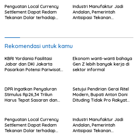
Penguatan Local Currency
Industri Manufaktur Jadi
Settlement Dapat Redam
Andalan, Pemerintah
Tekanan Dolar terhadap
Antisipasi Tekanan
Rupiah
Perekonomian Global
Rekomendasi untuk kamu
KBRI Yordania Fasilitasi
Ekonom wanti-wanti bahaya
Jabar dan DKI Jakarta
Gen Z lebih banyak kerja di
Pasarkan Potensi Pariwisata
sektor informal
di Pasar Internasional
DPR Ingatkan Penyaluran
Setujui Pendirian Gerai Ritel
Stimulus Rp26,34 Triliun
Modern, Bupati Anton Doni
Harus Tepat Sasaran dan
Dituding Tidak Pro Rakyat
Transparan
dan Lemahkan Sektor UMKM
Flotim
Penguatan Local Currency
Industri Manufaktur Jadi
Settlement Dapat Redam
Andalan, Pemerintah
Tekanan Dolar terhadap
Antisipasi Tekanan
Rupiah
Perekonomian Global