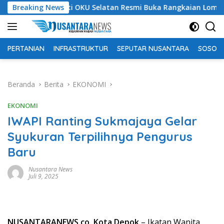
Langsung
Bupati OKU Selatan Resmi Buka Rangkaian Lomba Peringata
Breaking News
ke
konten
PERTANIAN
INFRASTRUKTUR
SEPUTAR NUSANTARA
SOSOK 
Beranda
Berita
EKONOMI
EKONOMI
IWAPI Ranting Sukmajaya Gelar
Syukuran Terpilihnya Pengurus
Baru
Nusantara News
Juli 9, 2025
NUSANTARANEWS.co, Kota Depok
– Ikatan Wanita