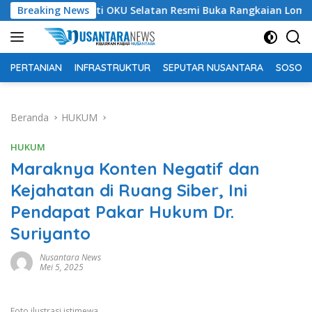
Langsung
Bupati OKU Selatan Resmi Buka Rangkaian Lomba Peringat
Breaking News
ke
konten
PERTANIAN
INFRASTRUKTUR
SEPUTAR NUSANTARA
SOSOK 
Beranda
HUKUM
HUKUM
Maraknya Konten Negatif dan
Kejahatan di Ruang Siber, Ini
Pendapat Pakar Hukum Dr.
Suriyanto
Nusantara News
Mei 5, 2025
Foto ilustrasi istimewa