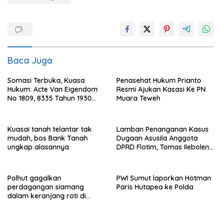
Baca Juga
Somasi Terbuka, Kuasa
Penasehat Hukum Prianto
Hukum: Acte Van Eigendom
Resmi Ajukan Kasasi Ke PN
No 1809, 8335 Tahun 1930
Muara Teweh
Bukti Kepemilikan dan
Penguasaan Tanah Milik
Saamah
Kuasai tanah telantar tak
Lamban Penanganan Kasus
mudah, bos Bank Tanah
Dugaan Asusila Anggota
ungkap alasannya
DPRD Flotim, Tomas Ileboleng
Pertanyakan Kinerja Dewan
Pimpinan Daerah PDIP NTT
Polhut gagalkan
PWI Sumut laporkan Hotman
perdagangan siamang
Paris Hutapea ke Polda
dalam keranjang roti di
Binjai, 1 dibekuk