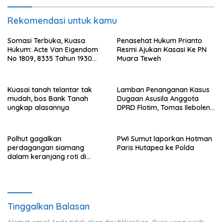
Rekomendasi untuk kamu
Somasi Terbuka, Kuasa
Penasehat Hukum Prianto
Hukum: Acte Van Eigendom
Resmi Ajukan Kasasi Ke PN
No 1809, 8335 Tahun 1930
Muara Teweh
Bukti Kepemilikan dan
Penguasaan Tanah Milik
Saamah
Kuasai tanah telantar tak
Lamban Penanganan Kasus
mudah, bos Bank Tanah
Dugaan Asusila Anggota
ungkap alasannya
DPRD Flotim, Tomas Ileboleng
Pertanyakan Kinerja Dewan
Pimpinan Daerah PDIP NTT
Polhut gagalkan
PWI Sumut laporkan Hotman
perdagangan siamang
Paris Hutapea ke Polda
dalam keranjang roti di
Binjai, 1 dibekuk
Tinggalkan Balasan