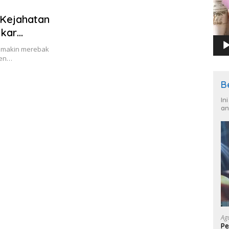
 Kejahatan
akar
semakin merebak
ten…
B
In
an
Ag
Pe