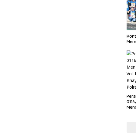
Kont
Meme
Pers
0116
Men
Voli
Bha
Polr