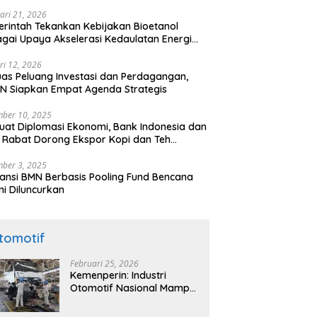
ari 21, 2026
rintah Tekankan Kebijakan Bioetanol
gai Upaya Akselerasi Kedaulatan Energi
onal
ri 12, 2026
uas Peluang Investasi dan Perdagangan,
N Siapkan Empat Agenda Strategis
ber 10, 2025
uat Diplomasi Ekonomi, Bank Indonesia dan
 Rabat Dorong Ekspor Kopi dan Teh
nesia di Maroko
ber 3, 2025
ansi BMN Berbasis Pooling Fund Bencana
i Diluncurkan
tomotif
Februari 25, 2026
Kemenperin: Industri
Otomotif Nasional Mampu
Produksi Mobil Jenis Pick-
ip Sendiri, Tak Perlu Impor