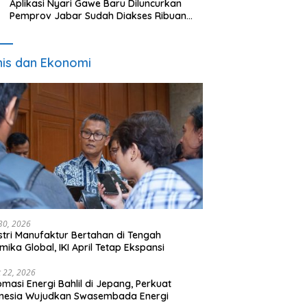
Aplikasi Nyari Gawe Baru Diluncurkan
Pemprov Jabar Sudah Diakses Ribuan
Pencari Kerja
nis dan Ekonomi
 30, 2026
stri Manufaktur Bertahan di Tengah
mika Global, IKI April Tetap Ekspansi
 22, 2026
omasi Energi Bahlil di Jepang, Perkuat
onesia Wujudkan Swasembada Energi