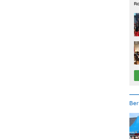
Ra
2
Ber