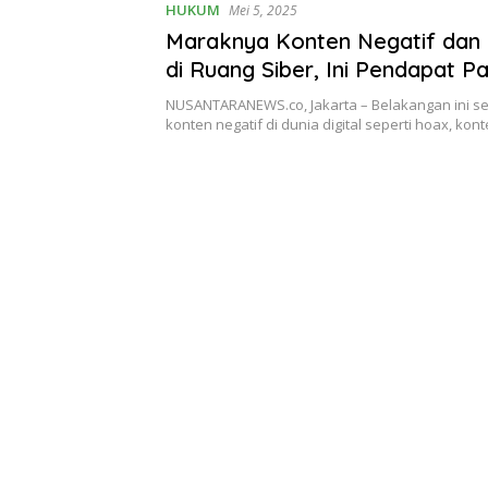
HUKUM
Mei 5, 2025
Maraknya Konten Negatif dan
di Ruang Siber, Ini Pendapat P
Hukum Dr. Suriyanto
NUSANTARANEWS.co, Jakarta – Belakangan ini 
konten negatif di dunia digital seperti hoax, kon