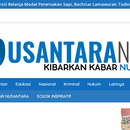
odal Peternakan Sapi, Bachtiar Lamawuran Tuding Pemda Floti
nian
Edukasi
Nasional
Kriminal
Hukum
Lainnya
AR NUSANTARA
SOSOK INSPIRATIF
Pem
Vide