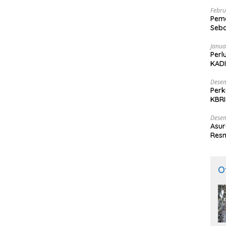
Febru
Peme
Seba
Nasi
Janua
Perl
KADI
Desem
Perk
KBRI
Indo
Desem
Asur
Resm
O