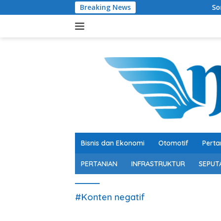
Langsung
Breaking News
Soroti Belanja M
ke
konten
Bisnis dan Ekonomi
Otomotif
Perta
PERTANIAN
INFRASTRUKTUR
SEPUT
#Konten negatif