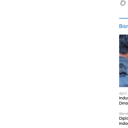
6
Bis
April
Indu
Dina
Maret
Dipl
Ind