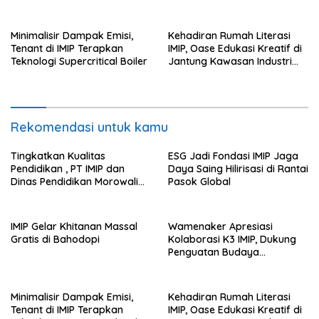
Keselamatan Kerja
Minimalisir Dampak Emisi,
Kehadiran Rumah Literasi
Tenant di IMIP Terapkan
IMIP, Oase Edukasi Kreatif di
Teknologi Supercritical Boiler
Jantung Kawasan Industri
Nikel
Rekomendasi untuk kamu
Tingkatkan Kualitas
ESG Jadi Fondasi IMIP Jaga
Pendidikan , PT IMIP dan
Daya Saing Hilirisasi di Rantai
Dinas Pendidikan Morowali
Pasok Global
Kolaborasi Tingkatkan
Kapasitas 61 Kepala Sekolah
di Bahodopi
IMIP Gelar Khitanan Massal
Wamenaker Apresiasi
Gratis di Bahodopi
Kolaborasi K3 IMIP, Dukung
Penguatan Budaya
Keselamatan Kerja
Minimalisir Dampak Emisi,
Kehadiran Rumah Literasi
Tenant di IMIP Terapkan
IMIP, Oase Edukasi Kreatif di