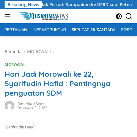
Langsung
ntah Tidak Pernah Sampaikan ke DPRD soal Peternakan Sapi Unt
Breaking News
ke
konten
PERTANIAN
INFRASTRUKTUR
SEPUTAR NUSANTARA
SOSOK 
Beranda
MOROWALI
MOROWALI
Hari Jadi Morowali ke 22,
Syarifudin Hafid : Pentingnya
penguatan SDM
Nusantara News
Desember 3, 2021
Syarifuddin Hafid