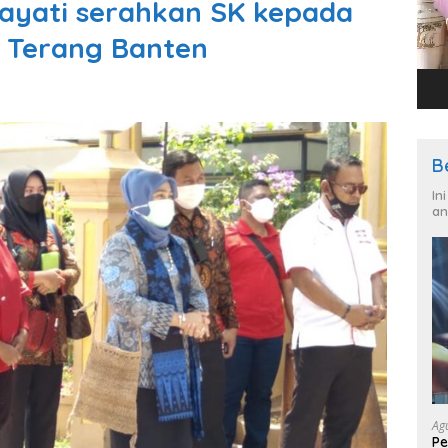
izayati serahkan SK kepada
a Terang Banten
B
In
an
Ag
Pe