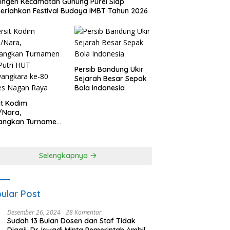
ingen Kecamatan Gunung Purei Siap
riahkan Festival Budaya IMBT Tahun 2026
Persib Bandung Ukir
Sejarah Besar Sepak
Bola Indonesia
it Kodim
/Nara,
angkan Turnamen
 Putri HUT
yangkara ke-80
es Nagan Raya
Selengkapnya
ular Post
Desember 26, 2024
28 Komentar
Sudah 13 Bulan Dosen dan Staf Tidak