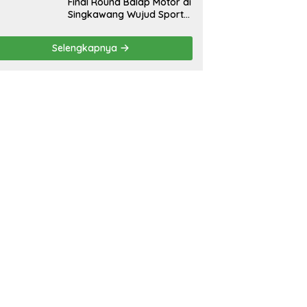
Final Round Balap Motor di
Singkawang Wujud Sports
Tourisme dan Olahraga
Prestasi
Selengkapnya