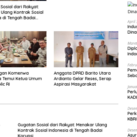
Sosial dari Rakyat:
Ulang Kontrak Sosial
a di Tengah Badai
April
Indu
Dina
Maret
Dipl
Ind
Febru
Peme
gan Komenwa
Anggota DPRD Barito Utara
Seba
ia Temui Ketua Umum
Ardianto Gelar Reses, Serap
Nasi
ic RI
Aspirasi Masyarakat
Janua
Perl
KADI
Desem
Perk
KBRI
Indo
n
Gugatan Sosial dari Rakyat: Menakar Ulang
Desem
Kontrak Sosial Indonesia di Tengah Badai
Asur
Korupsi