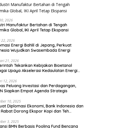
 30, 2026
stri Manufaktur Bertahan di Tengah
mika Global, IKI April Tetap Ekspansi
 22, 2026
omasi Energi Bahlil di Jepang, Perkuat
onesia Wujudkan Swasembada Energi
ari 21, 2026
rintah Tekankan Kebijakan Bioetanol
gai Upaya Akselerasi Kedaulatan Energi
onal
ri 12, 2026
uas Peluang Investasi dan Perdagangan,
N Siapkan Empat Agenda Strategis
ber 10, 2025
uat Diplomasi Ekonomi, Bank Indonesia dan
 Rabat Dorong Ekspor Kopi dan Teh
nesia di Maroko
ber 3, 2025
ansi BMN Berbasis Pooling Fund Bencana