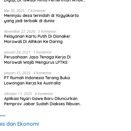
Digaji, Dr. Iswadi Minta Pemerintah Ambil
Alih UMT
Mei 30, 2025
7 Komentar
Meninjau desa terindah di Yogyakarta
yang jadi terbaik di dunia
November 27, 2020
5 Komentar
Pelayanan Kartu Putih Di Disnaker
Morowali Di Alihkan Ke Daring
Januari 28, 2021
5 Komentar
Perusahaan Jasa Tenaga Kerja Di
Morowali Wajib Mengurus LPTKS
Januari 17, 2023
4 Komentar
PT Rumah Indonesia Terang Buka
Lowongan Kerja ke Australia
Oktober 11, 2025
4 Komentar
Aplikasi Nyari Gawe Baru Diluncurkan
Pemprov Jabar Sudah Diakses Ribuan
Pencari Kerja
nis dan Ekonomi