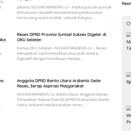
26,
Resm
I
Jakarta, NUSANTARANEWS.co – Ketika puncak-puncak
kekuasaan republik memamerkan pembusukan
moral yang nyaris mutlak, sebuah bangsa…
O
e
Reses DPRD Provinsi Sumsel Sukses Digelar di
ika
OKU Selatan
Ranau,OKU Selatan– NUSANTARANEWS.co – Reses
u
merupakan cara komunikasi dua arah antara
legislatif dengan konstituen melalui…
ua
Anggota DPRD Barito Utara Ardianto Gelar
Reses, Serap Aspirasi Masyarakat
NUSANTARANEWS.Co, Barito Utara- Anggota Dewan
Perwakilan Rakyat Daerah (DPRD) Kabupaten Barito
.
Utara, Ardianto melaksanakan reses…