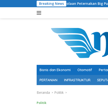
Langsung
Polemik Pengelolaan Peternakan Big Push, Plt Kepala Disbunt
Breaking News
ke
konten
Bisnis dan Ekonomi
Otomotif
Perta
PERTANIAN
INFRASTRUKTUR
SEPUT
Beranda
Politik
Politik