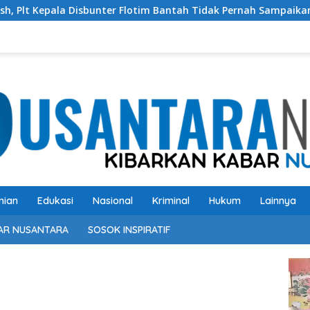
er Flotim Bantah Tidak Pernah Sampaikan ke DPRD soal Peterna
nian
Edukasi
Nasional
Kriminal
Hukum
Lainnya
AR NUSANTARA
SOSOK INSPIRATIF
Pem
Vide