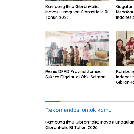
Kampung Ilmu GibranHolic:
Gugatan 
Inovasi Unggulan GibranHolic RI
Menakar 
Tahun 2026
Indonesi
Korupsi
Reses DPRD Provinsi Sumsel
Rombon
Sukses Digelar di OKU Selatan
Indones
GibranHol
Rekomendasi untuk kamu
Kampung Ilmu GibranHolic: Inovasi Unggula
GibranHolic RI Tahun 2026