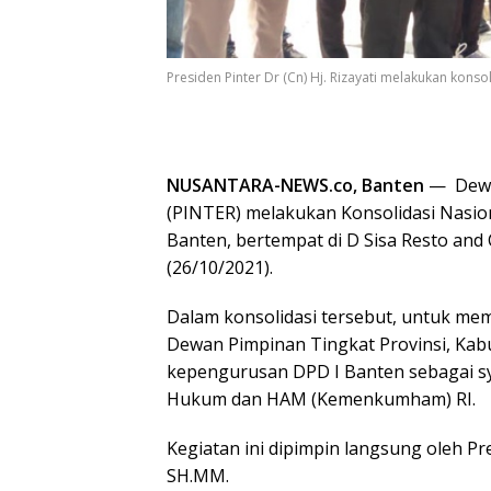
Presiden Pinter Dr (Cn) Hj. Rizayati melakukan konso
NUSANTARA-NEWS.co, Banten
— Dewan
(PINTER) melakukan Konsolidasi Nasio
Banten, bertempat di D Sisa Resto and
(26/10/2021).
Dalam konsolidasi tersebut, untuk me
Dewan Pimpinan Tingkat Provinsi, Kab
kepengurusan DPD I Banten sebagai sya
Hukum dan HAM (Kemenkumham) RI.
Kegiatan ini dipimpin langsung oleh Pre
SH.MM.