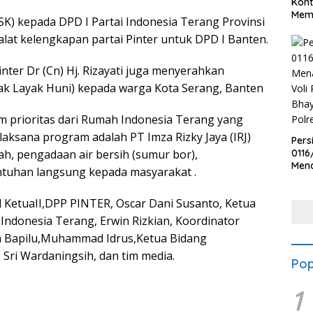
Kont
Meme
K) kepada DPD I Partai Indonesia Terang Provinsi
alat kelengkapan partai Pinter untuk DPD I Banten.
nter Dr (Cn) Hj. Rizayati juga menyerahkan
k Layak Huni) kepada warga Kota Serang, Banten
m prioritas dari Rumah Indonesia Terang yang
elaksana program adalah PT Imza Rizky Jaya (IRJ)
Pers
ah, pengadaan air bersih (sumur bor),
0116
Men
tuhan langsung kepada masyarakat .
Voli
Bha
 KetuaII,DPP PINTER, Oscar Dani Susanto, Ketua
Polr
ndonesia Terang, Erwin Rizkian, Koordinator
ua Bapilu,Muhammad Idrus,Ketua Bidang
i Wardaningsih, dan tim media.
Pop
1