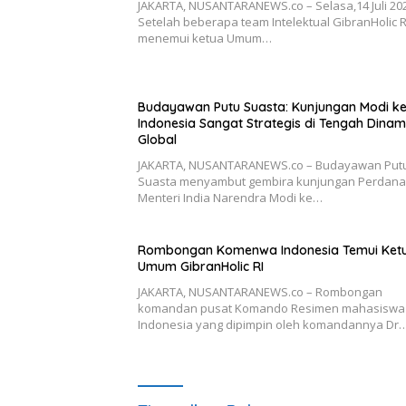
JAKARTA, NUSANTARANEWS.co – Selasa,14 Juli 20
Setelah beberapa team Intelektual GibranHolic R
menemui ketua Umum…
Budayawan Putu Suasta: Kunjungan Modi k
Indonesia Sangat Strategis di Tengah Dinam
Global
JAKARTA, NUSANTARANEWS.co – Budayawan Put
Suasta menyambut gembira kunjungan Perdana
Menteri India Narendra Modi ke…
Rombongan Komenwa Indonesia Temui Ket
Umum GibranHolic RI
JAKARTA, NUSANTARANEWS.co – Rombongan
komandan pusat Komando Resimen mahasiswa
Indonesia yang dipimpin oleh komandannya Dr…