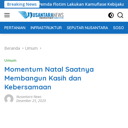
Langsung
Tuding Pemda Flotim Lakukan Kamuflase Kebijakan Politik Ang
Breaking News
ke
konten
PERTANIAN
INFRASTRUKTUR
SEPUTAR NUSANTARA
SOSOK 
Beranda
Umum
Umum
Momentum Natal Saatnya
Membangun Kasih dan
Kebersamaan
Nusantara News
Desember 25, 2020