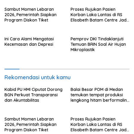
Sambut Momen Lebaran
Proses Rujukan Pasien
2026, Pemerintah Siapkan
Korban Laka Lantas di RS
Program Diskon Tiket
Elisabeth Batam Centre Jadi
Sorotan Publik
Ini Cara Alami Mengatasi
Pemprov DKI Tindaklanjuti
Kecemasan dan Depresi
Temuan BRIN Soal Air Hujan
Mikroplastik
Rekomendasi untuk kamu
Kabid PU HMI Ciputat Dorong
Balai Besar POM di Medan
BGN Perkuat Transparansi
temukan tempat produksi
dan Akuntabilitas
lengkong hitam berformalin
di Langkat
Sambut Momen Lebaran
Proses Rujukan Pasien
2026, Pemerintah Siapkan
Korban Laka Lantas di RS
Program Diskon Tiket
Elisabeth Batam Centre Jadi