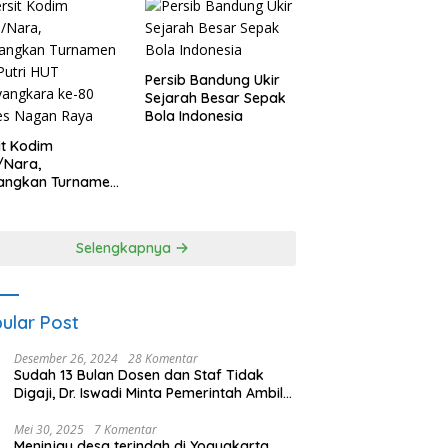
Persib Bandung Ukir
Sejarah Besar Sepak
Bola Indonesia
it Kodim
/Nara,
angkan Turnamen
 Putri HUT
yangkara ke-80
es Nagan Raya
Selengkapnya
ular Post
Desember 26, 2024
28 Komentar
Sudah 13 Bulan Dosen dan Staf Tidak
Digaji, Dr. Iswadi Minta Pemerintah Ambil
Alih UMT
Mei 30, 2025
7 Komentar
Meninjau desa terindah di Yogyakarta