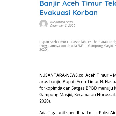
Banjir Aceh Timur Tel
Evakuasi Korban
Nusantara News
Desember 6, 2020
Bupati Aceh Timur H. Hasballah HM.Thaib atau Roc
tenggelamnya bocah usia SMP di Gampong Masjid, 
2020).
NUSANTARA-NEWS.co, Aceh Timur
– M
arus banjir, Bupati Aceh Timur H. Has
forkopimda dan Satgas BPBD menuju ke
Gampong Masjid, Kecamatan Nurussala
2020).
Ada Tiga unit speedboad milik Polisi 