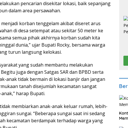
akukan pencarian disekitar lokasi, baik sepanjang
pun dalam area persawahan.
g menjadi korban tenggelam akibat diseret arus
wahan di desa setempat atau sekitar 50 meter ke
erjasama semua pihak akhirnya korban sudah kita
nggal dunia,” ujar Bupati Rocky, bersama warga
ng turun langsung kelokasi.
asyarakat yang sudah membantu melakukan
 Begitu juga dengan Satgas SAR dan BPBD serta
k-anak tidak bermain di lokasi banjir dan jangan
Ber
permukaan tanah disejumlah kecamatan sangat
anak,” harap Bupati.
an tidak membiarkan anak-anak keluar rumah, lebih-
ggiran sungai. “Beberapa sungai saat ini sedang
Kont
Meme
mlah kecamatan berdampak terhadap warga yang
 Bupati.