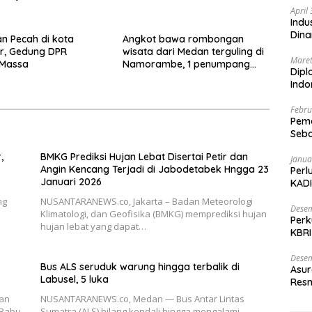
abek Hngga 23
April
2026
Indu
Dina
n Pecah di kota
Angkot bawa rombongan
r, Gedung DPR
wisata dari Medan terguling di
Maret
 Massa
Namorambe, 1 penumpang
Dipl
tewas tertimpa, 9 luka
Ind
Febru
Peme
Seba
Nasi
,
BMKG Prediksi Hujan Lebat Disertai Petir dan
Janua
Angin Kencang Terjadi di Jabodetabek Hngga 23
Perl
Januari 2026
KADI
ng
NUSANTARANEWS.co, Jakarta – Badan Meteorologi
Desem
Klimatologi, dan Geofisika (BMKG) memprediksi hujan
Perk
hujan lebat yang dapat…
KBRI
Indo
Desem
Bus ALS seruduk warung hingga terbalik di
Asur
Labusel, 5 luka
Resm
an
NUSANTARANEWS.co, Medan — Bus Antar Lintas
 Rabu
Sumatra (ALS) hilang kendali hingga mengalami