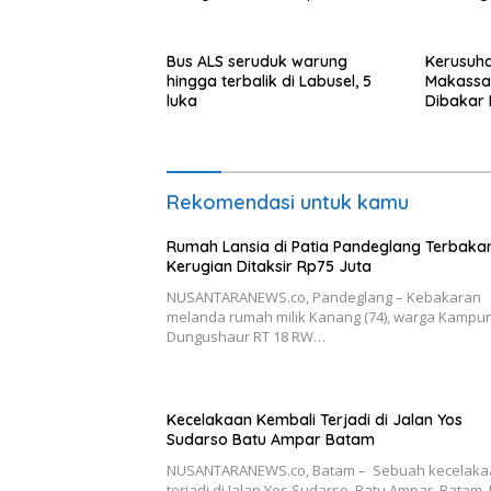
Jabodet
Januari 
Bus ALS seruduk warung
Kerusuha
hingga terbalik di Labusel, 5
Makassa
luka
Dibakar
Rekomendasi untuk kamu
Rumah Lansia di Patia Pandeglang Terbakar
Kerugian Ditaksir Rp75 Juta
NUSANTARANEWS.co, Pandeglang – Kebakaran
melanda rumah milik Kanang (74), warga Kampu
Dungushaur RT 18 RW…
Kecelakaan Kembali Terjadi di Jalan Yos
Sudarso Batu Ampar Batam
NUSANTARANEWS.co, Batam – Sebuah kecelaka
terjadi di Jalan Yos Sudarso, Batu Ampar, Batam,