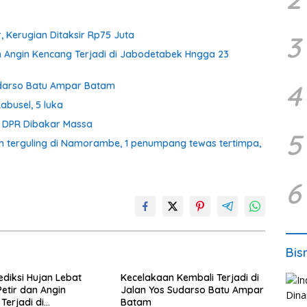
 Kerugian Ditaksir Rp75 Juta
3
an Angin Kencang Terjadi di Jabodetabek Hngga 23
4
Sudarso Batu Ampar Batam
abusel, 5 luka
g DPR Dibakar Massa
5
 terguling di Namorambe, 1 penumpang tewas tertimpa,
6
Bis
diksi Hujan Lebat
Kecelakaan Kembali Terjadi di
Petir dan Angin
Jalan Yos Sudarso Batu Ampar
Terjadi di
Batam