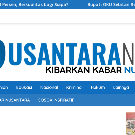
tas bagi Siapa?
Bupati OKU Selatan Resmi Buka Rangk
nian
Edukasi
Nasional
Kriminal
Hukum
Lainnya
AR NUSANTARA
SOSOK INSPIRATIF
Pem
Vide