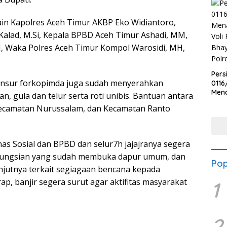
ain Kapolres Aceh Timur AKBP Eko Widiantoro,
Kalad, M.Si, Kepala BPBD Aceh Timur Ashadi, MM,
 Waka Polres Aceh Timur Kompol Warosidi, MH,
Pers
 unsur forkopimda juga sudah menyerahkan
0116
Men
n, gula dan telur serta roti unibis. Bantuan antara
Voli
 Kecamatan Nurussalam, dan Kecamatan Ranto
Bha
Polr
s Sosial dan BPBD dan selur7h jajajranya segera
engungsian yang sudah membuka dapur umum, dan
Pop
jutnya terkait segiagaan bencana kepada
p, banjir segera surut agar aktifitas masyarakat
1
2