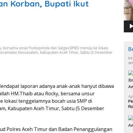
an Korban, Bupati Ikut
ky, bersama unsur forkopimda dan Satgas BPBD menuju ke lokasi
B
Kecamatan Nurussalam, Kabupaten Aceh Timur, Sabtu (5 Desember
In
an
endapat laporan adanya anak-anak hanyut dibawa
ballah HM.Thaib atau Rocky, bersama unsur
Ag
 lokasi tenggelamnya bocah usia SMP di
Pe
Ra
m, Kabupaten Aceh Timur, Sabtu (5 Desember
2
Airud Polres Aceh Timur dan Badan Penanggulangan