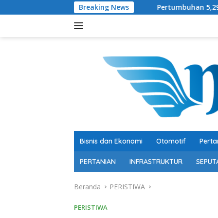
Langsung
Breaking News
Pertumbuhan 5,29 Persen, Berkuali
ke
konten
Bisnis dan Ekonomi
Otomotif
Perta
PERTANIAN
INFRASTRUKTUR
SEPUT
Beranda
PERISTIWA
PERISTIWA