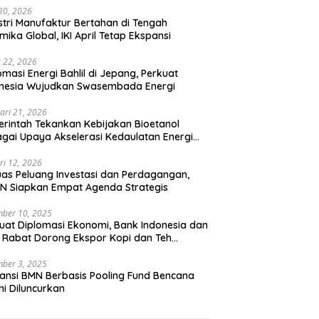
 30, 2026
stri Manufaktur Bertahan di Tengah
mika Global, IKI April Tetap Ekspansi
 22, 2026
omasi Energi Bahlil di Jepang, Perkuat
onesia Wujudkan Swasembada Energi
ari 21, 2026
rintah Tekankan Kebijakan Bioetanol
gai Upaya Akselerasi Kedaulatan Energi
onal
ri 12, 2026
uas Peluang Investasi dan Perdagangan,
N Siapkan Empat Agenda Strategis
ber 10, 2025
uat Diplomasi Ekonomi, Bank Indonesia dan
 Rabat Dorong Ekspor Kopi dan Teh
nesia di Maroko
ber 3, 2025
ansi BMN Berbasis Pooling Fund Bencana
i Diluncurkan