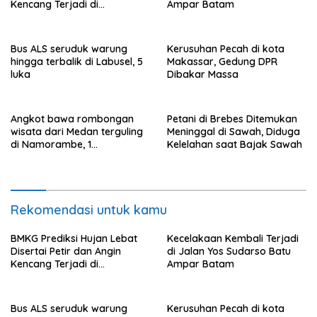
Kencang Terjadi di
Ampar Batam
Jabodetabek Hngga 23
Januari 2026
Bus ALS seruduk warung
Kerusuhan Pecah di kota
hingga terbalik di Labusel, 5
Makassar, Gedung DPR
luka
Dibakar Massa
Angkot bawa rombongan
Petani di Brebes Ditemukan
wisata dari Medan terguling
Meninggal di Sawah, Diduga
di Namorambe, 1
Kelelahan saat Bajak Sawah
penumpang tewas tertimpa,
9 luka
Rekomendasi untuk kamu
BMKG Prediksi Hujan Lebat
Kecelakaan Kembali Terjadi
Disertai Petir dan Angin
di Jalan Yos Sudarso Batu
Kencang Terjadi di
Ampar Batam
Jabodetabek Hngga 23
Januari 2026
Bus ALS seruduk warung
Kerusuhan Pecah di kota