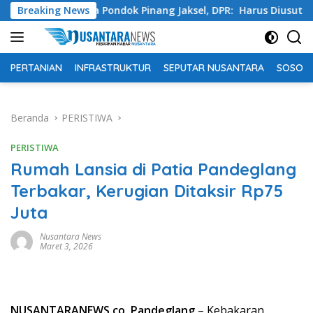
Langsung
ah Swasta Pondok Pinang Jaksel, DPR: Harus Diusut Tuntas
Breaking News
ke
konten
PERTANIAN
INFRASTRUKTUR
SEPUTAR NUSANTARA
SOSOK 
Beranda
PERISTIWA
PERISTIWA
Rumah Lansia di Patia Pandeglang
Terbakar, Kerugian Ditaksir Rp75
Juta
Nusantara News
Maret 3, 2026
NUSANTARANEWS.co, Pandeglang
– Kebakaran