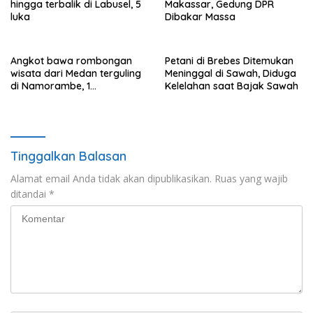
hingga terbalik di Labusel, 5
Makassar, Gedung DPR
luka
Dibakar Massa
Angkot bawa rombongan
Petani di Brebes Ditemukan
wisata dari Medan terguling
Meninggal di Sawah, Diduga
di Namorambe, 1
Kelelahan saat Bajak Sawah
penumpang tewas tertimpa,
9 luka
Tinggalkan Balasan
Alamat email Anda tidak akan dipublikasikan.
Ruas yang wajib
ditandai
*