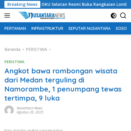
Langsung
Bupati OKU Selatan Resmi Buka Rangkaian Lomba Peringatan 
Breaking News
ke
konten
PERTANIAN
INFRASTRUKTUR
SEPUTAR NUSANTARA
SOSOK 
Beranda
PERISTIWA
PERISTIWA
Angkot bawa rombongan wisata
dari Medan terguling di
Namorambe, 1 penumpang tewas
tertimpa, 9 luka
Nusantara News
Agustus 20, 2025
Foto: Kondisi angkot yang terguling.