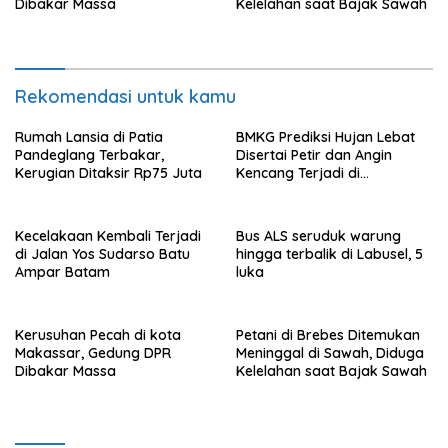
Dibakar Massa
Kelelahan saat Bajak Sawah
Rekomendasi untuk kamu
Rumah Lansia di Patia
BMKG Prediksi Hujan Lebat
Pandeglang Terbakar,
Disertai Petir dan Angin
Kerugian Ditaksir Rp75 Juta
Kencang Terjadi di
Jabodetabek Hngga 23
Januari 2026
Kecelakaan Kembali Terjadi
Bus ALS seruduk warung
di Jalan Yos Sudarso Batu
hingga terbalik di Labusel, 5
Ampar Batam
luka
Kerusuhan Pecah di kota
Petani di Brebes Ditemukan
Makassar, Gedung DPR
Meninggal di Sawah, Diduga
Dibakar Massa
Kelelahan saat Bajak Sawah