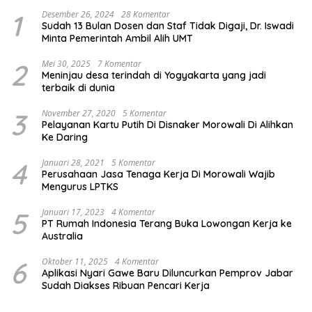
1
Desember 26, 2024
28 Komentar
Sudah 13 Bulan Dosen dan Staf Tidak Digaji, Dr. Iswadi
Minta Pemerintah Ambil Alih UMT
2
Mei 30, 2025
7 Komentar
Meninjau desa terindah di Yogyakarta yang jadi
terbaik di dunia
3
November 27, 2020
5 Komentar
Pelayanan Kartu Putih Di Disnaker Morowali Di Alihkan
Ke Daring
4
Januari 28, 2021
5 Komentar
Perusahaan Jasa Tenaga Kerja Di Morowali Wajib
Mengurus LPTKS
5
Januari 17, 2023
4 Komentar
PT Rumah Indonesia Terang Buka Lowongan Kerja ke
Australia
6
Oktober 11, 2025
4 Komentar
Aplikasi Nyari Gawe Baru Diluncurkan Pemprov Jabar
Sudah Diakses Ribuan Pencari Kerja