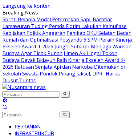
Langsung ke konten
Breaking News
Soroti Belanja Modal Peternakan Sapi, Bachtiar
Lamawuran Tuding Pemda Flotim Lakukan Kamuflase
Kebijakan Politik Anggaran
Pemkab OKU Selatan Bedah
Rumah dan Optimalisasi Posyandu 6 SPM
Peraih Kinerja
Ekselen Award II-2026 Junghi Suhardi: Menjaga Warisan
Budaya Agar Tidak Punah
Limen AK Lingai Tokoh
Budaya Dayak Bidayuh Raih Kinerja Ekselen Award II-
2026
Ratusan Senjata Api dan Narkoba Ditemukan di
Sekolah Swasta Pondok Pinang Jaksel, DPR: Harus
Diusut Tuntas
PERTANIAN
INFRASTRUKTUR