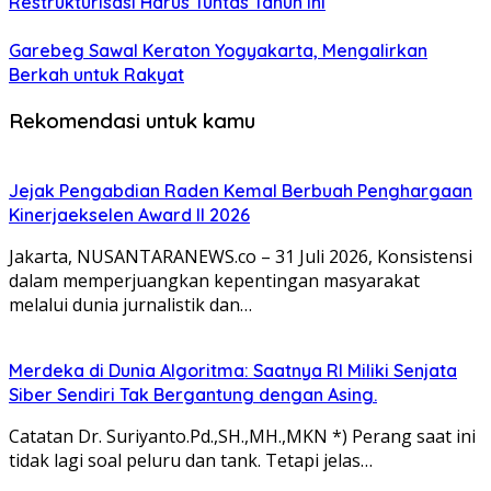
Restrukturisasi Harus Tuntas Tahun Ini
Garebeg Sawal Keraton Yogyakarta, Mengalirkan
Berkah untuk Rakyat
Rekomendasi untuk kamu
Jejak Pengabdian Raden Kemal Berbuah Penghargaan
Kinerjaekselen Award II 2026
Jakarta, NUSANTARANEWS.co – 31 Juli 2026, Konsistensi
dalam memperjuangkan kepentingan masyarakat
melalui dunia jurnalistik dan…
Merdeka di Dunia Algoritma: Saatnya RI Miliki Senjata
Siber Sendiri Tak Bergantung dengan Asing.
Catatan Dr. Suriyanto.Pd.,SH.,MH.,MKN *) Perang saat ini
tidak lagi soal peluru dan tank. Tetapi jelas…