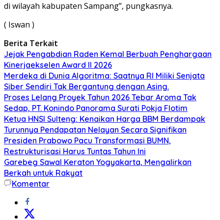
di wilayah kabupaten Sampang”, pungkasnya.
( Iswan )
Berita Terkait
Jejak Pengabdian Raden Kemal Berbuah Penghargaan
Kinerjaekselen Award II 2026
Merdeka di Dunia Algoritma: Saatnya RI Miliki Senjata
Siber Sendiri Tak Bergantung dengan Asing.
Proses Lelang Proyek Tahun 2026 Tebar Aroma Tak
Sedap, PT. Konindo Panorama Surati Pokja Flotim
Ketua HNSI Sulteng: Kenaikan Harga BBM Berdampak
Turunnya Pendapatan Nelayan Secara Signifikan
Presiden Prabowo Pacu Transformasi BUMN,
Restrukturisasi Harus Tuntas Tahun Ini
Garebeg Sawal Keraton Yogyakarta, Mengalirkan
Berkah untuk Rakyat
Komentar