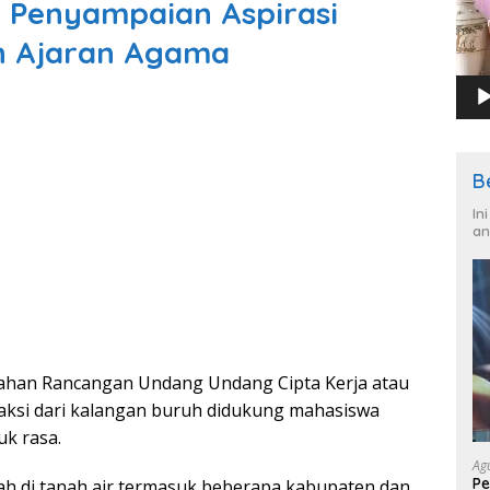
 Penyampaian Aspirasi
n Ajaran Agama
B
In
an
han Rancangan Undang Undang Cipta Kerja atau
aksi dari kalangan buruh didukung mahasiswa
k rasa.
Ag
Pe
ah di tanah air termasuk beberapa kabupaten dan