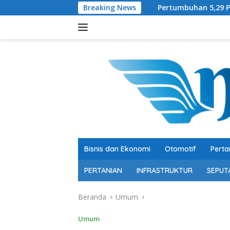
Langsung
Breaking News
Pertumbuhan 5,29 Persen, Berkualitas
ke
konten
Bisnis dan Ekonomi
Otomotif
Perta
PERTANIAN
INFRASTRUKTUR
SEPUT
Beranda
Umum
Umum