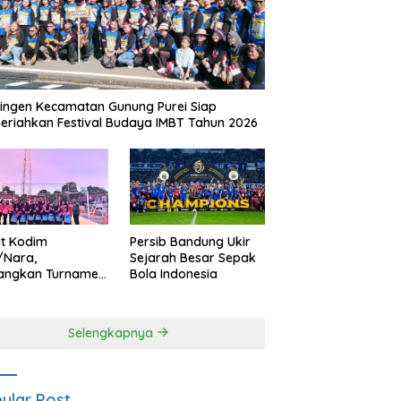
ingen Kecamatan Gunung Purei Siap
riahkan Festival Budaya IMBT Tahun 2026
it Kodim
Persib Bandung Ukir
/Nara,
Sejarah Besar Sepak
angkan Turnamen
Bola Indonesia
 Putri HUT
yangkara ke-80
es Nagan Raya
Selengkapnya
ular Post