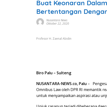
Buat Keonaran Dalam
Bertentangan Denga
Nusantara News
Oktober 22, 2020
Profesor H. Zaenal Abidin
Biro Palu – Sulteng
NUSANTARA-NEWS.co, Palu
– Pengesa
Omnibus Law oleh DPR RI memantik re
untuk menyampaikan aspirasi atau unju
Unjuk rasapun terjadi dibeberapa daer