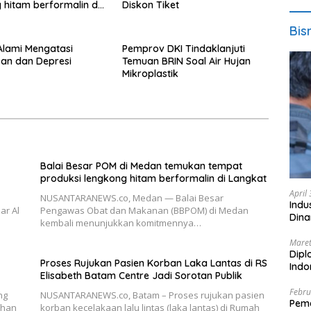
 hitam berformalin di
Diskon Tiket
Bis
 Alami Mengatasi
Pemprov DKI Tindaklanjuti
an dan Depresi
Temuan BRIN Soal Air Hujan
Mikroplastik
Balai Besar POM di Medan temukan tempat
produksi lengkong hitam berformalin di Langkat
April
NUSANTARANEWS.co, Medan — Balai Besar
Indu
ar Al
Pengawas Obat dan Makanan (BBPOM) di Medan
Dina
kembali menunjukkan komitmennya…
Maret
Dipl
Proses Rujukan Pasien Korban Laka Lantas di RS
Ind
Elisabeth Batam Centre Jadi Sorotan Publik
Febru
ng
NUSANTARANEWS.co, Batam – Proses rujukan pasien
Peme
dhan
korban kecelakaan lalu lintas (laka lantas) di Rumah