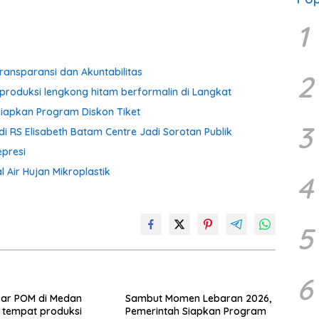
1
ransparansi dan Akuntabilitas
2
produksi lengkong hitam berformalin di Langkat
iapkan Program Diskon Tiket
3
i RS Elisabeth Batam Centre Jadi Sorotan Publik
presi
 Air Hujan Mikroplastik
4
5
6
sar POM di Medan
Sambut Momen Lebaran 2026,
 tempat produksi
Pemerintah Siapkan Program