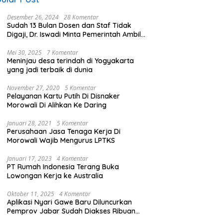
Desember 26, 2024
28 Komentar
Sudah 13 Bulan Dosen dan Staf Tidak
Digaji, Dr. Iswadi Minta Pemerintah Ambil
Alih UMT
Mei 30, 2025
7 Komentar
Meninjau desa terindah di Yogyakarta
yang jadi terbaik di dunia
November 27, 2020
5 Komentar
Pelayanan Kartu Putih Di Disnaker
Morowali Di Alihkan Ke Daring
Januari 28, 2021
5 Komentar
Perusahaan Jasa Tenaga Kerja Di
Morowali Wajib Mengurus LPTKS
Januari 17, 2023
4 Komentar
PT Rumah Indonesia Terang Buka
Lowongan Kerja ke Australia
Oktober 11, 2025
4 Komentar
Aplikasi Nyari Gawe Baru Diluncurkan
Pemprov Jabar Sudah Diakses Ribuan
Pencari Kerja