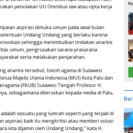
Ra
rakan penolakan UU Omnibus law atau cipta kerja
2
mpaian aspirasi dimuka umum pada awal bulan
i ketentuan Undang Undang yang berlaku karena
rovokasi sehingga menimbulkan tindakan anarkis
litas umum, pengrusakan sarana prasarana
yarakat serta melakukan penjarahan.
ng anarkis tersebut, tokoh agama di Sulawesi
Ketua Majelis Ulama Indonesia (MUI) Kota Palu dan
eragama (FKUB) Sulawesi Tengah Profesor H.
a, sebagaimana diteruskan kepada media di Palu,
Ber
adalah sesuatu yang lumrah seperti yang terjadi di
 aspirasi baik itu mengkritisi atau memberi solusi
ara kita dijamin oleh Undang Undang,” kata H.