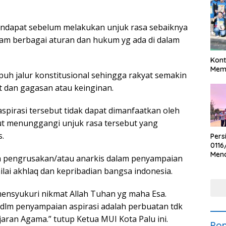
pendapat sebelum melakukan unjuk rasa sebaiknya
lam berbagai aturan dan hukum yg ada di dalam
Kont
Meme
puh jalur konstitusional sehingga rakyat semakin
 dan gagasan atau keinginan.
pirasi tersebut tidak dapat dimanfaatkan oleh
ut menunggangi unjuk rasa tersebut yang
.
Pers
0116
Men
a pengrusakan/atau anarkis dalam penyampaian
Voli
lai akhlaq dan kepribadian bangsa indonesia.
Bha
Polr
mensyukuri nikmat Allah Tuhan yg maha Esa.
lm penyampaian aspirasi adalah perbuatan tdk
aran Agama.” tutup Ketua MUI Kota Palu ini.
Pop