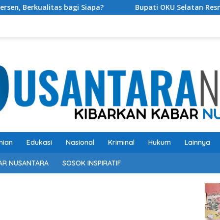
 bagi Siapa?
Bupati OKU Selatan Resmi Buka Rangkaia
nian
Edukasi
Nasional
Kriminal
Hukum
Lainnya
AR NUSANTARA
SOSOK INSPIRATIF
Pem
Vide