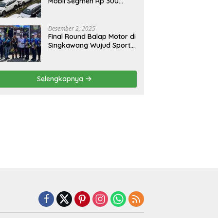
Mobil Segmen Rp 300
Juta, Didukung Penguatan
Ekspor
Desember 2, 2025
Final Round Balap Motor di
Singkawang Wujud Sports
Tourisme dan Olahraga
Prestasi
Selengkapnya