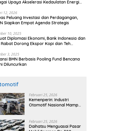
gai Upaya Akselerasi Kedaulatan Energi
onal
ri 12, 2026
uas Peluang Investasi dan Perdagangan,
N Siapkan Empat Agenda Strategis
ber 10, 2025
uat Diplomasi Ekonomi, Bank Indonesia dan
 Rabat Dorong Ekspor Kopi dan Teh
nesia di Maroko
ber 3, 2025
ansi BMN Berbasis Pooling Fund Bencana
i Diluncurkan
tomotif
Februari 25, 2026
Kemenperin: Industri
Otomotif Nasional Mampu
Produksi Mobil Jenis Pick-
ip Sendiri, Tak Perlu Impor
Februari 25, 2026
Daihatsu Menguasai Pasar