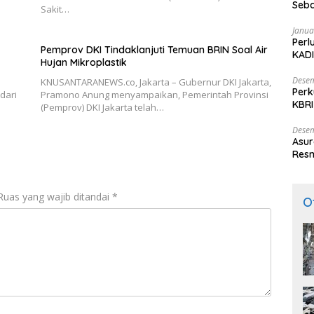
Seba
Sakit…
Nasi
Janua
Perl
Pemprov DKI Tindaklanjuti Temuan BRIN Soal Air
KADI
Hujan Mikroplastik
Desem
KNUSANTARANEWS.co, Jakarta – Gubernur DKI Jakarta,
Perk
dari
Pramono Anung menyampaikan, Pemerintah Provinsi
KBRI
(Pemprov) DKI Jakarta telah…
Indo
Desem
Asur
Resm
Ruas yang wajib ditandai
*
O