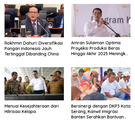
Amran Sulaiman Optimis
Rokhmin Dahuri: Diversifikasi
Proyeksi Produksi Beras
Pangan Indonesia Jauh
Hingga Akhir 2025 Meningkat
Tertinggal Dibanding China
4,1 Juta Ton Tanpa Impor
Menuai Kesejahteraan dari
Bersinergi dengan DKP3 Kota
Hilirisasi Kelapa
Serang, Kanwil Imigrasi
Banten Serahkan Bantuan
Benih Jagung dan Pupuk
untuk Kelompok Tani