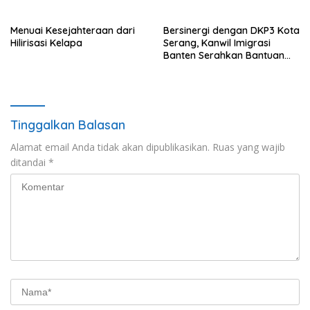
Menuai Kesejahteraan dari
Bersinergi dengan DKP3 Kota
Hilirisasi Kelapa
Serang, Kanwil Imigrasi
Banten Serahkan Bantuan
Benih Jagung dan Pupuk
untuk Kelompok Tani
Tinggalkan Balasan
Alamat email Anda tidak akan dipublikasikan.
Ruas yang wajib
ditandai
*