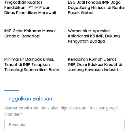
Tingkatkan Kualitas
ESG Jadi Fondasi IMIP Jaga
Pendidikan , PT IMIP dan
Daya Saing Hilirisasi di Rantai
Dinas Pendidikan Morowali
Pasok Global
Kolaborasi Tingkatkan
Kapasitas 61 Kepala Sekolah
di Bahodopi
IMIP Gelar Khitanan Massal
Wamenaker Apresiasi
Gratis di Bahodopi
Kolaborasi K3 IMIP, Dukung
Penguatan Budaya
Keselamatan Kerja
Minimalisir Dampak Emisi,
Kehadiran Rumah Literasi
Tenant di IMIP Terapkan
IMIP, Oase Edukasi Kreatif di
Teknologi Supercritical Boiler
Jantung Kawasan Industri
Nikel
Tinggalkan Balasan
Alamat email Anda tidak akan dipublikasikan.
Ruas yang wajib
ditandai
*