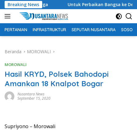
Langsung
 Warga
Breaking News
Untuk Perbaikan Bangsa ke Depan, Ketum DPP P
ke
konten
PERTANIAN
INFRASTRUKTUR
SEPUTAR NUSANTARA
SOSOK 
Beranda
MOROWALI
MOROWALI
Hasil KRYD, Polsek Bahodopi
Amankan 18 Knalpot Bogar
Nusantara News
September 15, 2020
Supriyono – Morowali