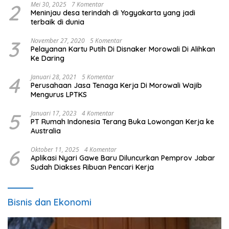
2
Mei 30, 2025
7 Komentar
Meninjau desa terindah di Yogyakarta yang jadi
terbaik di dunia
3
November 27, 2020
5 Komentar
Pelayanan Kartu Putih Di Disnaker Morowali Di Alihkan
Ke Daring
4
Januari 28, 2021
5 Komentar
Perusahaan Jasa Tenaga Kerja Di Morowali Wajib
Mengurus LPTKS
5
Januari 17, 2023
4 Komentar
PT Rumah Indonesia Terang Buka Lowongan Kerja ke
Australia
6
Oktober 11, 2025
4 Komentar
Aplikasi Nyari Gawe Baru Diluncurkan Pemprov Jabar
Sudah Diakses Ribuan Pencari Kerja
Bisnis dan Ekonomi