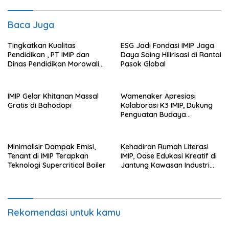
Baca Juga
Tingkatkan Kualitas
ESG Jadi Fondasi IMIP Jaga
Pendidikan , PT IMIP dan
Daya Saing Hilirisasi di Rantai
Dinas Pendidikan Morowali
Pasok Global
Kolaborasi Tingkatkan
Kapasitas 61 Kepala Sekolah
di Bahodopi
IMIP Gelar Khitanan Massal
Wamenaker Apresiasi
Gratis di Bahodopi
Kolaborasi K3 IMIP, Dukung
Penguatan Budaya
Keselamatan Kerja
Minimalisir Dampak Emisi,
Kehadiran Rumah Literasi
Tenant di IMIP Terapkan
IMIP, Oase Edukasi Kreatif di
Teknologi Supercritical Boiler
Jantung Kawasan Industri
Nikel
Rekomendasi untuk kamu