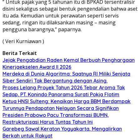
” Untuk pajak yang 5 tahunan itu di BPKAD tersentralisir
disini sekaligus sebagai bentuk pengendalian bahwa aset
itu ada. Kemudian untuk perawatan seperti servis
sedang, ringan itu dilaksankan masing – masing
pengguna barangnya,” paparnya.
( Veri Kurniawan )
Berita Terkait
Jejak Pengabdian Raden Kemal Berbuah Penghargaan
Kinerjaekselen Award II 2026
Merdeka di Dunia Algoritma: Saatnya RI Miliki Senjata
Siber Sendiri Tak Bergantung dengan Asing.
Proses Lelang Proyek Tahun 2026 Tebar Aroma Tak
Sedap, PT. Konindo Panorama Surati Pokja Flotim
Ketua HNSI Sulteng: Kenaikan Harga BBM Berdampak
Turunnya Pendapatan Nelayan Secara Signifikan
Presiden Prabowo Pacu Transformasi BUMN,
Restrukturisasi Harus Tuntas Tahun Ini
Garebeg Sawal Keraton Yogyakarta, Mengalirkan
Berkah untuk Rakyat