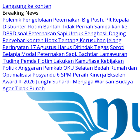
Langsung ke konten
Breaking News
Polemik Pengelolaan Peternakan Big Push, Plt Kepala
Disbunter Flotim Bantah Tidak Pernah Sampaikan ke
DPRD soal Peternakan Sapi Untuk Penghasil Daging
Penyebar Konten Hoax Tentang Kerusuhan Jelang
Peringatan 17 Agustus Harus Ditindak Tegas
Soroti
Belanja Modal Peternakan Sapi, Bachtiar Lamawuran
Tuding Pemda Flotim Lakukan Kamuflase Kebijakan
Politik Anggaran
Pemkab OKU Selatan Bedah Rumah dan
Optimalisasi Posyandu 6 SPM
Peraih Kinerja Ekselen
Award II-2026 Junghi Suhardi: Menjaga Warisan Budaya
Agar Tidak Punah