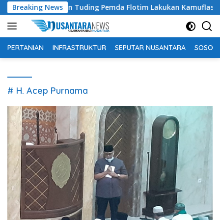
Langsung
r Lamawuran Tuding Pemda Flotim Lakukan Kamuflase Kebijakan
Breaking News
ke
konten
PERTANIAN
INFRASTRUKTUR
SEPUTAR NUSANTARA
SOSOK 
# H. Acep Purnama