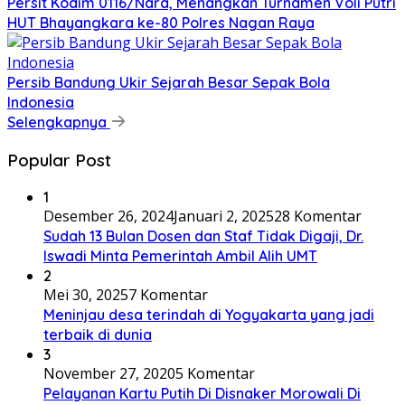
Persit Kodim 0116/Nara, Menangkan Turnamen Voli Putri
HUT Bhayangkara ke-80 Polres Nagan Raya
Persib Bandung Ukir Sejarah Besar Sepak Bola
Indonesia
Selengkapnya
Popular Post
1
Desember 26, 2024
Januari 2, 2025
28 Komentar
Sudah 13 Bulan Dosen dan Staf Tidak Digaji, Dr.
Iswadi Minta Pemerintah Ambil Alih UMT
2
Mei 30, 2025
7 Komentar
Meninjau desa terindah di Yogyakarta yang jadi
terbaik di dunia
3
November 27, 2020
5 Komentar
Pelayanan Kartu Putih Di Disnaker Morowali Di