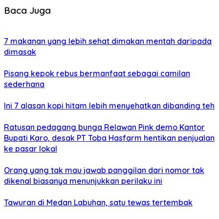
Baca Juga
7 makanan yang lebih sehat dimakan mentah daripada
dimasak
Pisang kepok rebus bermanfaat sebagai camilan
sederhana
Ini 7 alasan kopi hitam lebih menyehatkan dibanding teh
Ratusan pedagang bunga Relawan Pink demo Kantor
Bupati Karo, desak PT Toba Hasfarm hentikan penjualan
ke pasar lokal
Orang yang tak mau jawab panggilan dari nomor tak
dikenal biasanya menunjukkan perilaku ini
Tawuran di Medan Labuhan, satu tewas tertembak