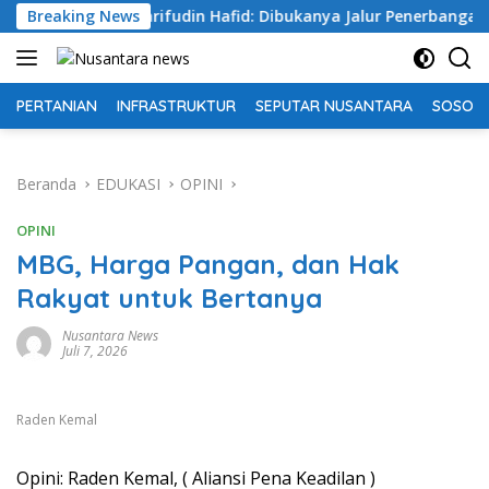
Langsung
Syarifudin Hafid: Dibukanya Jalur Penerbangan Langsung Pa
Breaking News
ke
konten
PERTANIAN
INFRASTRUKTUR
SEPUTAR NUSANTARA
SOSOK 
Beranda
EDUKASI
OPINI
OPINI
MBG, Harga Pangan, dan Hak
Rakyat untuk Bertanya
Nusantara News
Juli 7, 2026
Raden Kemal
Opini: Raden Kemal, ( Aliansi Pena Keadilan )