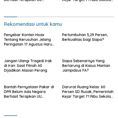
Perampasan Aset, di Negara
Diperbaiki di Tahun 2026
Luar Berhasil, Pakar Tidak
Baca
Rekomendasi untuk kamu
Penyebar Konten Hoax
Pertumbuhan 5,29 Persen,
Tentang Kerusuhan Jelang
Berkualitas bagi Siapa?
Peringatan 17 Agustus Harus
Ditindak Tegas
Jangan Ulangi Tragedi Irak
Siapa Sebenarnya Yang
di Iran: Saat Fitnah AS
Bertarung di Kasus Mantan
Dijadikan Alasan Perang
Jampidsus FA?
Bantah Pernyataan Pakar di
Darurat Ruang Kelas: 60
DPR Belum Ada Negara
Persen SD Rusak, Pemerintah
Berhasil Terapkan UU
Kejar Target 71 Ribu Sekolah
Perampasan Aset, di Negara
Diperbaiki di Tahun 2026
Luar Berhasil, Pakar Tidak
Baca