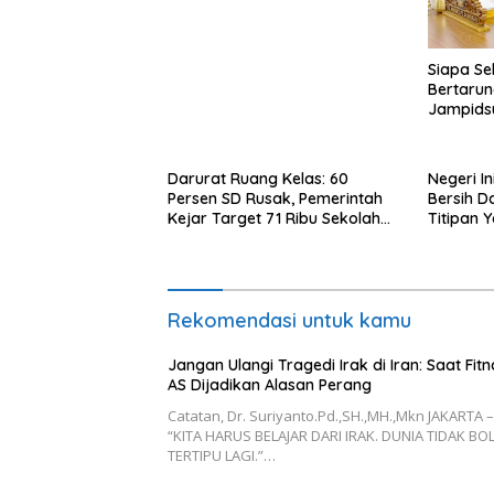
Siapa S
Bertarun
Jampids
Darurat Ruang Kelas: 60
Negeri I
Persen SD Rusak, Pemerintah
Bersih D
Kejar Target 71 Ribu Sekolah
Titipan 
Diperbaiki di Tahun 2026
Berintegr
Rekomendasi untuk kamu
Jangan Ulangi Tragedi Irak di Iran: Saat Fit
AS Dijadikan Alasan Perang
Catatan, Dr. Suriyanto.Pd.,SH.,MH.,Mkn JAKARTA –
“KITA HARUS BELAJAR DARI IRAK. DUNIA TIDAK BO
TERTIPU LAGI.”…