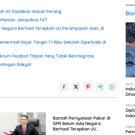
tnah AS Dijadikan Alasan Perang
Bis
s Mantan Jampidsus FA?
 Negara Berhasil Terapkan UU Perampasan Aset, di
emerintah Kejar Target 71 Ribu Sekolah Diperbaiki di
Oknum Pejabat Titipan Yang Tidak Berintegritas
entingan Rakyat
April
Indu
Dina
Maret
Dipl
Ind
Bantah Pernyataan Pakar di
DPR Belum Ada Negara
Febru
Berhasil Terapkan UU
Peme
Perampasan Aset, di Negara