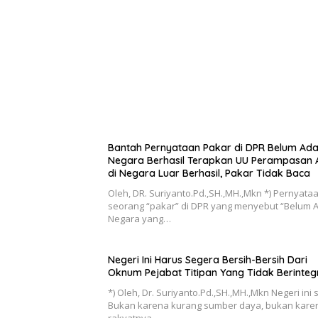
Bantah Pernyataan Pakar di DPR Belum Ad
Negara Berhasil Terapkan UU Perampasan A
di Negara Luar Berhasil, Pakar Tidak Baca
Oleh, DR. Suriyanto.Pd.,SH.,MH.,Mkn *) Pernyata
seorang “pakar” di DPR yang menyebut “Belum 
Negara yang…
Negeri Ini Harus Segera Bersih-Bersih Dari
Oknum Pejabat Titipan Yang Tidak Berintegr
*) Oleh, Dr. Suriyanto.Pd.,SH.,MH.,Mkn Negeri ini s
Bukan karena kurang sumber daya, bukan kare