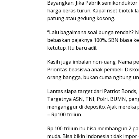
Bayangkan; Jika Pabrik semikonduktor 
harga beras turun. Kapal riset biotek la
patung atau gedung kosong.
“Lalu bagaimana soal bunga rendah? Ne
bebaskan pajaknya 100%. SBN biasa kena
ketutup. Itu baru adil.
Kasih juga imbalan non-uang. Nama pemb
Prioritas beasiswa anak pembeli. Diskon
orang bangga, bukan cuma ngitung unt
Lantas siapa target dari Patriot Bonds
Targetnya ASN, TNI, Polri, BUMN, pen
menganggur di deposito. Ajak mereka pi
= Rp100 triliun.
Rp.100 triliun itu bisa membangun 2 pabr
muda. Bisa bikin Indonesia tidak impor 