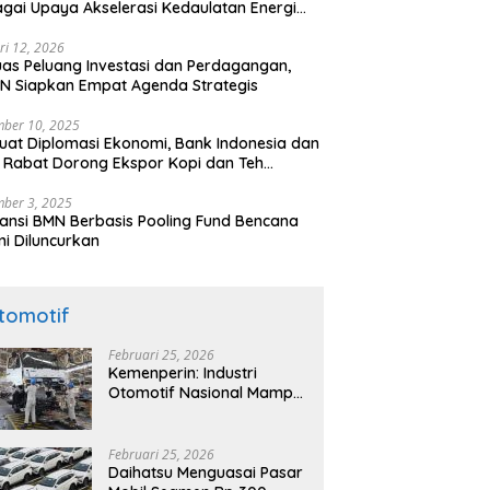
gai Upaya Akselerasi Kedaulatan Energi
onal
ri 12, 2026
uas Peluang Investasi dan Perdagangan,
N Siapkan Empat Agenda Strategis
ber 10, 2025
uat Diplomasi Ekonomi, Bank Indonesia dan
 Rabat Dorong Ekspor Kopi dan Teh
nesia di Maroko
ber 3, 2025
ansi BMN Berbasis Pooling Fund Bencana
i Diluncurkan
tomotif
Februari 25, 2026
Kemenperin: Industri
Otomotif Nasional Mampu
Produksi Mobil Jenis Pick-
ip Sendiri, Tak Perlu Impor
Februari 25, 2026
Daihatsu Menguasai Pasar