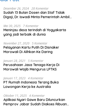
Desember 26, 2024
28 Komentar
Sudah 13 Bulan Dosen dan Staf Tidak
Digaji, Dr. Iswadi Minta Pemerintah Ambil
Alih UMT
Mei 30, 2025
7 Komentar
Meninjau desa terindah di Yogyakarta
yang jadi terbaik di dunia
November 27, 2020
5 Komentar
Pelayanan Kartu Putih Di Disnaker
Morowali Di Alihkan Ke Daring
Januari 28, 2021
5 Komentar
Perusahaan Jasa Tenaga Kerja Di
Morowali Wajib Mengurus LPTKS
Januari 17, 2023
4 Komentar
PT Rumah Indonesia Terang Buka
Lowongan Kerja ke Australia
Oktober 11, 2025
4 Komentar
Aplikasi Nyari Gawe Baru Diluncurkan
Pemprov Jabar Sudah Diakses Ribuan
Pencari Kerja