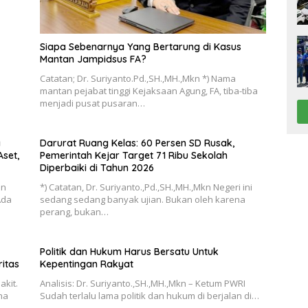
Siapa Sebenarnya Yang Bertarung di Kasus
Mantan Jampidsus FA?
Catatan; Dr. Suriyanto.Pd.,SH.,MH.,Mkn *) Nama
mantan pejabat tinggi Kejaksaan Agung, FA, tiba-tiba
menjadi pusat pusaran…
a
Darurat Ruang Kelas: 60 Persen SD Rusak,
set,
Pemerintah Kejar Target 71 Ribu Sekolah
Diperbaiki di Tahun 2026
an
*) Catatan, Dr. Suriyanto.,Pd.,SH.,MH.,Mkn Negeri ini
Ada
sedang sedang banyak ujian. Bukan oleh karena
perang, bukan…
Politik dan Hukum Harus Bersatu Untuk
itas
Kepentingan Rakyat
akit.
Analisis: Dr. Suriyanto.,SH.,MH.,Mkn – Ketum PWRI
na
Sudah terlalu lama politik dan hukum di berjalan di…