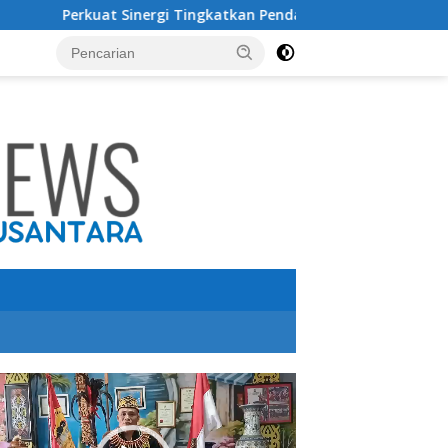
ergi Tingkatkan Pendapatan Daerah, Bupati Terima Audensi d
utar
o