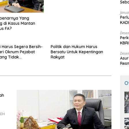
Seba
Luar Berhasil, Pakar Tidak
Nasi
Baca
Janua
Perl
ebenarnya Yang
KADI
g di Kasus Mantan
us FA?
Desem
Perk
KBRI
ni Harus Segera Bersih-
Politik dan Hukum Harus
Indo
ari Oknum Pejabat
Bersatu Untuk Kepentingan
Desem
Yang Tidak
Rakyat
Asur
itas
Resm
O
nah
LEH