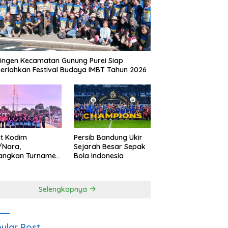
ingen Kecamatan Gunung Purei Siap
riahkan Festival Budaya IMBT Tahun 2026
it Kodim
Persib Bandung Ukir
/Nara,
Sejarah Besar Sepak
angkan Turnamen
Bola Indonesia
 Putri HUT
yangkara ke-80
es Nagan Raya
Selengkapnya
ular Post