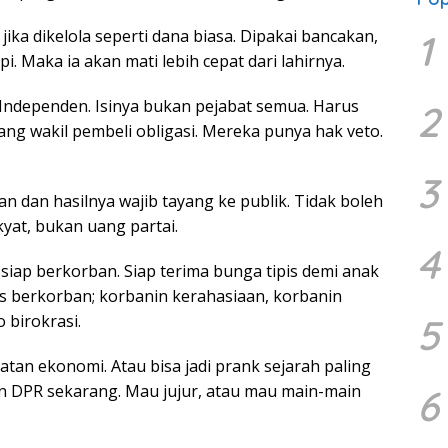
jika dikelola seperti dana biasa. Dipakai bancakan,
1
i. Maka ia akan mati lebih cepat dari lahirnya.
Independen. Isinya bukan pejabat semua. Harus
2
rang wakil pembeli obligasi. Mereka punya hak veto.
3
an dan hasilnya wajib tayang ke publik. Tidak boleh
kyat, bukan uang partai.
4
 siap berkorban. Siap terima bunga tipis demi anak
s berkorban; korbanin kerahasiaan, korbanin
5
 birokrasi.
atan ekonomi. Atau bisa jadi prank sejarah paling
an DPR sekarang. Mau jujur, atau mau main-main
6