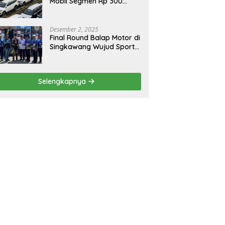
Mobil Segmen Rp 300
Juta, Didukung Penguatan
Ekspor
Desember 2, 2025
Final Round Balap Motor di
Singkawang Wujud Sports
Tourisme dan Olahraga
Prestasi
Selengkapnya