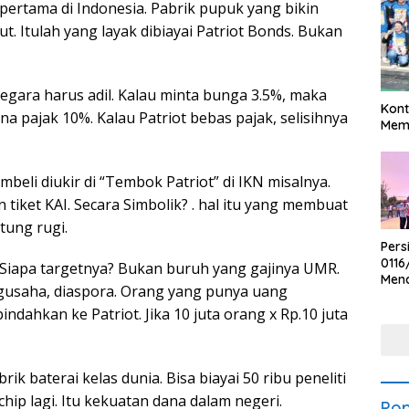
pertama di Indonesia. Pabrik pupuk yang bikin
ut. Itulah yang layak dibiayai Patriot Bonds. Bukan
gara harus adil. Kalau minta bunga 3.5%, maka
Kont
 pajak 10%. Kalau Patriot bebas pajak, selisihnya
Meme
eli diukir di “Tembok Patriot” di IKN misalnya.
 tiket KAI. Secara Simbolik? . hal itu yang membuat
ung rugi.
Pers
0116
, Siapa targetnya? Bukan buruh yang gajinya UMR.
Men
gusaha, diaspora. Orang yang punya uang
Voli
Bha
ndahkan ke Patriot. Jika 10 juta orang x Rp.10 juta
Polr
ik baterai kelas dunia. Bisa biayai 50 ribu peneliti
chip lagi. Itu kekuatan dana dalam negeri.
Pop