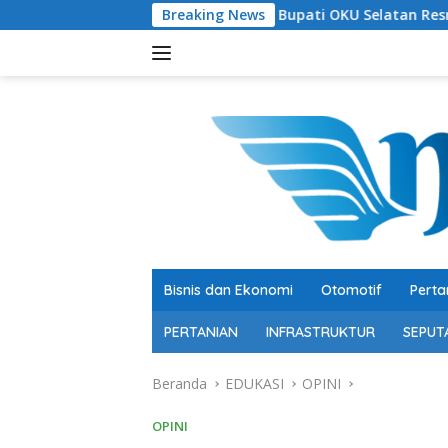
Langsung
Bupati OKU Selatan Resmi Buka Rangkaian L
Breaking News
ke
konten
Bisnis dan Ekonomi
Otomotif
Perta
PERTANIAN
INFRASTRUKTUR
SEPUT
Beranda
EDUKASI
OPINI
OPINI