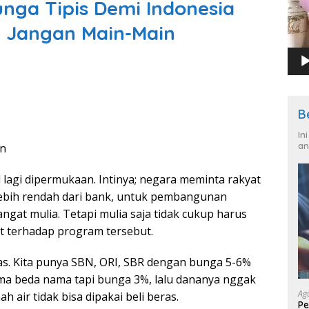
unga Tipis Demi Indonesia
a Jangan Main-Main
B
In
an
kn
lagi dipermukaan. Intinya; negara meminta rakyat
ebih rendah dari bank, untuk pembangunan
angat mulia. Tetapi mulia saja tidak cukup harus
t terhadap program tersebut.
s. Kita punya SBN, ORI, SBR dengan bunga 5-6%
uma beda nama tapi bunga 3%, lalu dananya nggak
Ag
h air tidak bisa dipakai beli beras.
Pe