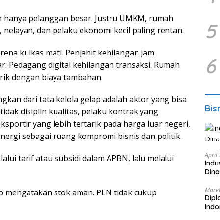
kan hanya pelanggan besar. Justru UMKM, rumah
5
, nelayan, dan pelaku ekonomi kecil paling rentan.
na kulkas mati. Penjahit kehilangan jam
6
ar. Pedagang digital kehilangan transaksi. Rumah
trik dengan biaya tambahan.
gkan dari tata kelola gelap adalah aktor yang bisa
Bis
idak disiplin kualitas, pelaku kontrak yang
eksportir yang lebih tertarik pada harga luar negeri,
energi sebagai ruang kompromi bisnis dan politik.
April
lui tarif atau subsidi dalam APBN, lalu melalui
Indu
Dina
Maret
up mengatakan stok aman. PLN tidak cukup
Dipl
Ind