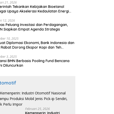
ari 21, 2026
rintah Tekankan Kebijakan Bioetanol
gai Upaya Akselerasi Kedaulatan Energi
onal
ri 12, 2026
uas Peluang Investasi dan Perdagangan,
N Siapkan Empat Agenda Strategis
ber 10, 2025
uat Diplomasi Ekonomi, Bank Indonesia dan
 Rabat Dorong Ekspor Kopi dan Teh
nesia di Maroko
ber 3, 2025
ansi BMN Berbasis Pooling Fund Bencana
i Diluncurkan
tomotif
Februari 25, 2026
Kemenperin: Industri