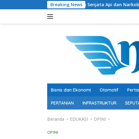
Langsung
Ratusan Senjata Api dan Narkoba Ditemukan di Sekolah
Breaking News
ke
konten
Bisnis dan Ekonomi
Otomotif
Perta
PERTANIAN
INFRASTRUKTUR
SEPUT
Beranda
EDUKASI
OPINI
OPINI