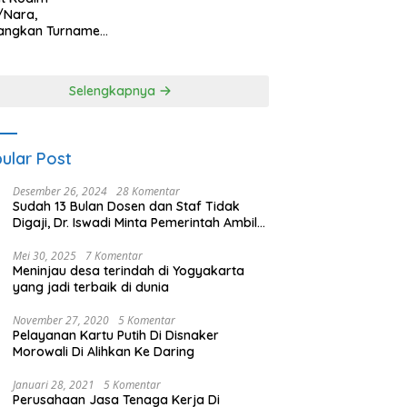
/Nara,
angkan Turnamen
 Putri HUT
yangkara ke-80
es Nagan Raya
Selengkapnya
ular Post
Desember 26, 2024
28 Komentar
Sudah 13 Bulan Dosen dan Staf Tidak
Digaji, Dr. Iswadi Minta Pemerintah Ambil
Alih UMT
Mei 30, 2025
7 Komentar
Meninjau desa terindah di Yogyakarta
yang jadi terbaik di dunia
November 27, 2020
5 Komentar
Pelayanan Kartu Putih Di Disnaker
Morowali Di Alihkan Ke Daring
Januari 28, 2021
5 Komentar
Perusahaan Jasa Tenaga Kerja Di