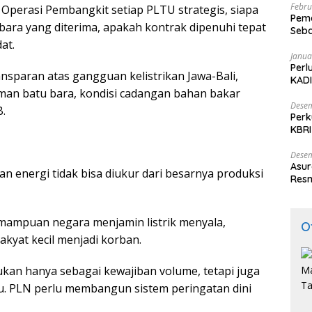
Febru
i Operasi Pembangkit setiap PLTU strategis, siapa
Peme
ara yang diterima, apakah kontrak dipenuhi tepat
Seba
at.
Nasi
Janua
Perl
nsparan atas gangguan kelistrikan Jawa-Bali,
KADI
iman batu bara, kondisi cadangan bahan bakar
Desem
.
Perk
KBRI
Indo
Desem
Asur
 energi tidak bisa diukur dari besarnya produksi
Resm
emampuan negara menjamin listrik menyala,
O
akyat kecil menjadi korban.
an hanya sebagai kewajiban volume, tetapi juga
tu. PLN perlu membangun sistem peringatan dini