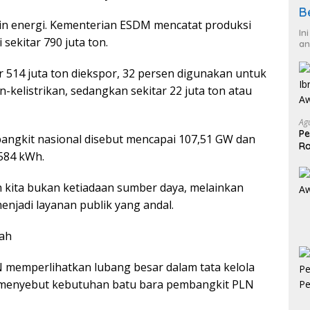
B
kin energi. Kementerian ESDM mencatat produksi
In
sekitar 790 juta ton.
an
ar 514 juta ton diekspor, 32 persen digunakan untuk
-kelistrikan, sedangkan sekitar 22 juta ton atau
Ag
Pe
angkit nasional disebut mencapai 107,51 GW dan
Ra
.584 kWh.
2
kita bukan ketiadaan sumber daya, melainkan
jadi layanan publik yang andal.
mah
N memperlihatkan lubang besar dalam tata kelola
a menyebut kebutuhan batu bara pembangkit PLN