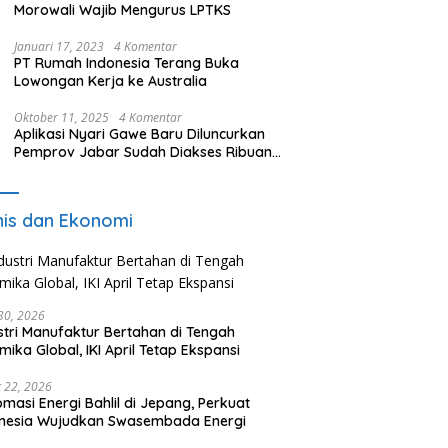
Morowali Wajib Mengurus LPTKS
Januari 17, 2023
4 Komentar
PT Rumah Indonesia Terang Buka
Lowongan Kerja ke Australia
Oktober 11, 2025
4 Komentar
Aplikasi Nyari Gawe Baru Diluncurkan
Pemprov Jabar Sudah Diakses Ribuan
Pencari Kerja
nis dan Ekonomi
 30, 2026
stri Manufaktur Bertahan di Tengah
mika Global, IKI April Tetap Ekspansi
 22, 2026
omasi Energi Bahlil di Jepang, Perkuat
onesia Wujudkan Swasembada Energi