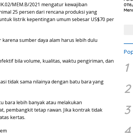
HK.02/MEM.B/2021 mengatur kewajiban
0116
Men
imal 25 persen dari rencana produksi yang
Voli
a untuk listrik kepentingan umum sebesar US$70 per
Bha
Polr
ar karena sumber daya alam harus lebih dulu
Pop
tif bila volume, kualitas, waktu pengiriman, dan
1
kasi tidak sama nilainya dengan batu bara yang
2
batu bara lebih banyak atau melakukan
3
t, pembangkit tetap rawan. Jika kontrak tidak
atas kertas.
4
tem