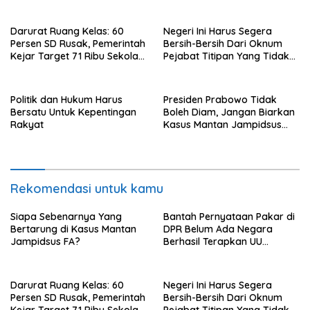
Luar Berhasil, Pakar Tidak
Baca
Darurat Ruang Kelas: 60
Negeri Ini Harus Segera
Persen SD Rusak, Pemerintah
Bersih-Bersih Dari Oknum
Kejar Target 71 Ribu Sekolah
Pejabat Titipan Yang Tidak
Diperbaiki di Tahun 2026
Berintegritas
Politik dan Hukum Harus
Presiden Prabowo Tidak
Bersatu Untuk Kepentingan
Boleh Diam, Jangan Biarkan
Rakyat
Kasus Mantan Jampidsus
Jadi Bola Liar
Rekomendasi untuk kamu
Siapa Sebenarnya Yang
Bantah Pernyataan Pakar di
Bertarung di Kasus Mantan
DPR Belum Ada Negara
Jampidsus FA?
Berhasil Terapkan UU
Perampasan Aset, di Negara
Luar Berhasil, Pakar Tidak
Baca
Darurat Ruang Kelas: 60
Negeri Ini Harus Segera
Persen SD Rusak, Pemerintah
Bersih-Bersih Dari Oknum
Kejar Target 71 Ribu Sekolah
Pejabat Titipan Yang Tidak