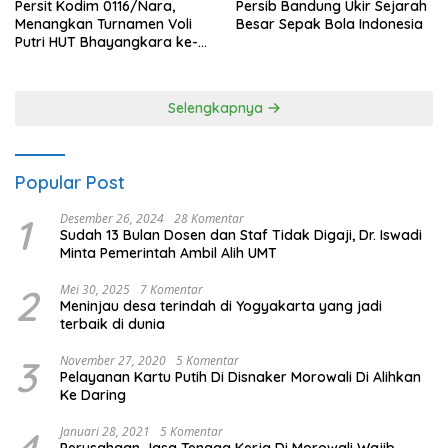
Persit Kodim 0116/Nara,
Persib Bandung Ukir Sejarah
Menangkan Turnamen Voli
Besar Sepak Bola Indonesia
Putri HUT Bhayangkara ke-
80 Polres Nagan Raya
Selengkapnya
Popular Post
1
Desember 26, 2024
28 Komentar
Sudah 13 Bulan Dosen dan Staf Tidak Digaji, Dr. Iswadi
Minta Pemerintah Ambil Alih UMT
2
Mei 30, 2025
7 Komentar
Meninjau desa terindah di Yogyakarta yang jadi
terbaik di dunia
3
November 27, 2020
5 Komentar
Pelayanan Kartu Putih Di Disnaker Morowali Di Alihkan
Ke Daring
4
Januari 28, 2021
5 Komentar
Perusahaan Jasa Tenaga Kerja Di Morowali Wajib