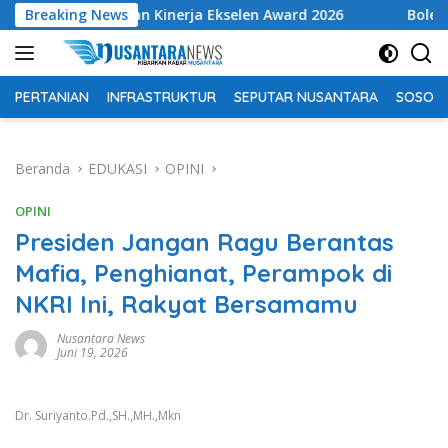
Langsung
hargaan Kinerja Ekselen Award 2026
Breaking News
Bolehkah mencab
ke
konten
PERTANIAN
INFRASTRUKTUR
SEPUTAR NUSANTARA
SOSOK 
Beranda
EDUKASI
OPINI
OPINI
Presiden Jangan Ragu Berantas
Mafia, Penghianat, Perampok di
NKRI Ini, Rakyat Bersamamu
Nusantara News
Juni 19, 2026
Dr. Suriyanto.Pd.,SH.,MH.,Mkn