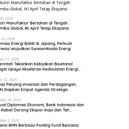
 30, 2026
stri Manufaktur Bertahan di Tengah
mika Global, IKI April Tetap Ekspansi
 22, 2026
omasi Energi Bahlil di Jepang, Perkuat
onesia Wujudkan Swasembada Energi
ari 21, 2026
rintah Tekankan Kebijakan Bioetanol
gai Upaya Akselerasi Kedaulatan Energi
onal
ri 12, 2026
uas Peluang Investasi dan Perdagangan,
N Siapkan Empat Agenda Strategis
ber 10, 2025
uat Diplomasi Ekonomi, Bank Indonesia dan
 Rabat Dorong Ekspor Kopi dan Teh
nesia di Maroko
ber 3, 2025
ansi BMN Berbasis Pooling Fund Bencana