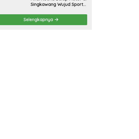
Singkawang Wujud Sports
Tourisme dan Olahraga
Prestasi
Selengkapnya