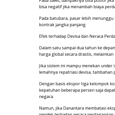
Pada sawit, dampaknya bisa positif jika
bisa negatif jika menambah biaya per
Pada batubara, pasar lebih menunggu k
kontrak jangka panjang.
Efek terhadap Devisa dan Neraca Per
Dalam satu sampai dua tahun ke depan
harga global secara drastis, melainkan
Jika sistem ini mampu menekan under inv
lemahnya repatriasi devisa, tambahan 
Dengan basis ekspor tiga kelompok kom
kepatuhan beberapa persen saja dapa
negara.
Namun, jika Danantara membatasi eksp
pendek terhadap neraca perdagangan b