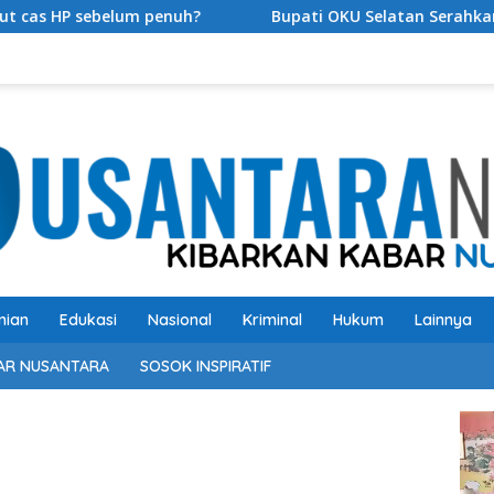
penuh?
Bupati OKU Selatan Serahkan Bantuan Kepada 
nian
Edukasi
Nasional
Kriminal
Hukum
Lainnya
AR NUSANTARA
SOSOK INSPIRATIF
Pem
Vide