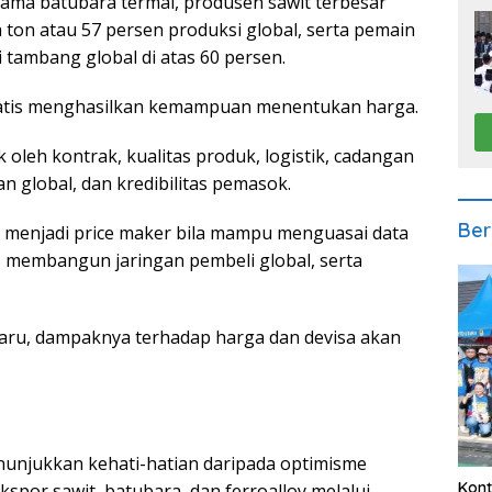
ama batubara termal, produsen sawit terbesar
a ton atau 57 persen produksi global, serta pemain
tambang global di atas 60 persen.
matis menghasilkan kemampuan menentukan harga.
oleh kontrak, kualitas produk, logistik, cadangan
an global, dan kredibilitas pemasok.
Ber
n menjadi price maker bila mampu menguasai data
 membangun jaringan pembeli global, serta
 baru, dampaknya terhadap harga dan devisa akan
enunjukkan kehati-hatian daripada optimisme
Kont
por sawit, batubara, dan ferroalloy melalui