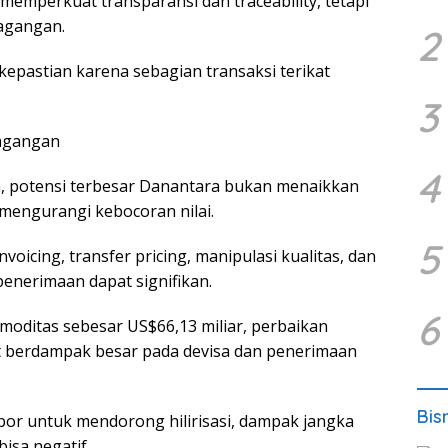
 memperkuat transparansi dan traceability, tetapi
dagangan.
2
epastian karena sebagian transaksi terikat
3
dagangan
4
, potensi terbesar Danantara bukan menaikkan
 mengurangi kebocoran nilai.
5
oicing, transfer pricing, manipulasi kualitas, dan
penerimaan dapat signifikan.
6
oditas sebesar US$66,13 miliar, perbaikan
t berdampak besar pada devisa dan penerimaan
Bis
or untuk mendorong hilirisasi, dampak jangka
isa negatif.