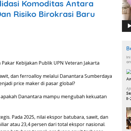
idasi Komoditas Antara
an Risiko Birokrasi Baru
B
In
an
 Pakar Kebijakan Publik UPN Veteran Jakarta
awit, dan ferroalloy melalui Danantara Sumberdaya
jadi price maker di pasar global?
Ag
Se
l: apakah Danantara mampu mengubah kekuatan
II
gis. Pada 2025, nilai ekspor batubara, sawit, dan
liar atau 23,4 persen dari total ekspor nasional.