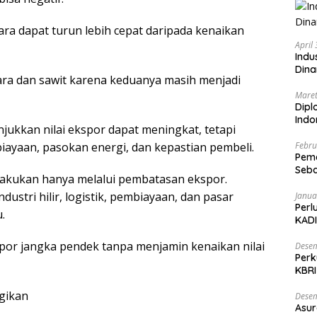
ra dapat turun lebih cepat daripada kenaikan
April
Indu
Dina
bara dan sawit karena keduanya masih menjadi
Maret
Dipl
Ind
njukkan nilai ekspor dapat meningkat, tetapi
ayaan, pasokan energi, dan kepastian pembeli.
Febru
Peme
Seba
 dilakukan hanya melalui pembatasan ekspor.
Nasi
dustri hilir, logistik, pembiayaan, dan pasar
Janua
Perl
.
KADI
spor jangka pendek tanpa menjamin kenaikan nilai
Desem
Perk
KBRI
Indo
gikan
Desem
Asur