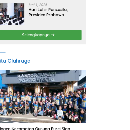
Ekonomi Baru
Juni 1, 2026
Hari Lahir Pancasila,
Presiden Prabowo
Tegaskan Transformasi
Menuju Ekonomi Pancasila
yang Berkeadilan
Selengkapnya
ita Olahraga
ingen Kecamatan Gunung Purei Siap