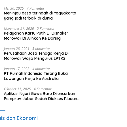
Alih UMT
Mei 30, 2025
7 Komentar
Meninjau desa terindah di Yogyakarta
yang jadi terbaik di dunia
November 27, 2020
5 Komentar
Pelayanan Kartu Putih Di Disnaker
Morowali Di Alihkan Ke Daring
Januari 28, 2021
5 Komentar
Perusahaan Jasa Tenaga Kerja Di
Morowali Wajib Mengurus LPTKS
Januari 17, 2023
4 Komentar
PT Rumah Indonesia Terang Buka
Lowongan Kerja ke Australia
Oktober 11, 2025
4 Komentar
Aplikasi Nyari Gawe Baru Diluncurkan
Pemprov Jabar Sudah Diakses Ribuan
Pencari Kerja
nis dan Ekonomi