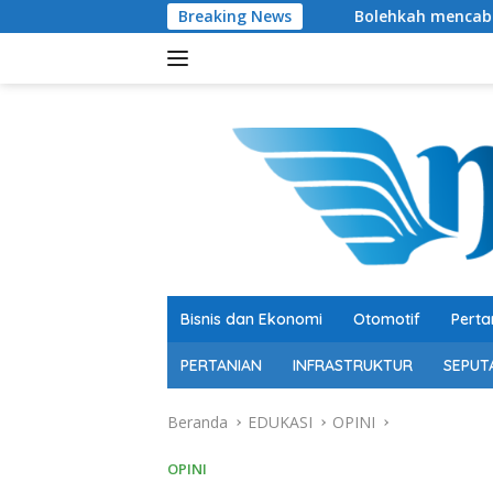
Langsung
Breaking News
Bolehkah mencabut cas HP sebelum 
ke
konten
Bisnis dan Ekonomi
Otomotif
Perta
PERTANIAN
INFRASTRUKTUR
SEPUT
Beranda
EDUKASI
OPINI
OPINI