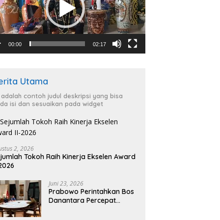
00:00
02:17
erita Utama
i adalah contoh judul deskripsi yang bisa
da isi dan sesuaikan pada widget
ustus 2, 2026
jumlah Tokoh Raih Kinerja Ekselen Award
-2026
Juni 23, 2026
Prabowo Perintahkan Bos
Danantara Percepat
Transformasi BUMN dan
Pengembangan Sektor