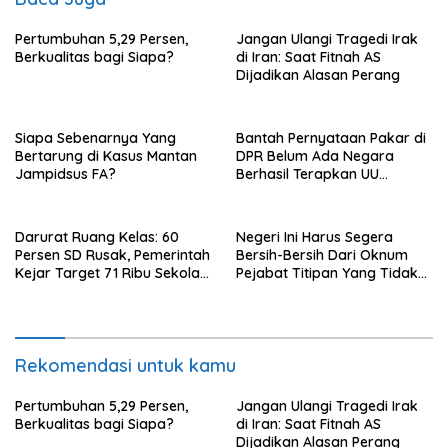
Pertumbuhan 5,29 Persen,
Jangan Ulangi Tragedi Irak
Berkualitas bagi Siapa?
di Iran: Saat Fitnah AS
Dijadikan Alasan Perang
Siapa Sebenarnya Yang
Bantah Pernyataan Pakar di
Bertarung di Kasus Mantan
DPR Belum Ada Negara
Jampidsus FA?
Berhasil Terapkan UU
Perampasan Aset, di Negara
Luar Berhasil, Pakar Tidak
Baca
Darurat Ruang Kelas: 60
Negeri Ini Harus Segera
Persen SD Rusak, Pemerintah
Bersih-Bersih Dari Oknum
Kejar Target 71 Ribu Sekolah
Pejabat Titipan Yang Tidak
Diperbaiki di Tahun 2026
Berintegritas
Rekomendasi untuk kamu
Pertumbuhan 5,29 Persen,
Jangan Ulangi Tragedi Irak
Berkualitas bagi Siapa?
di Iran: Saat Fitnah AS
Dijadikan Alasan Perang