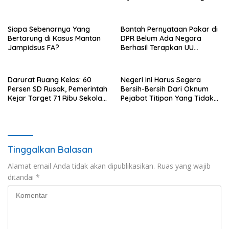
Siapa Sebenarnya Yang
Bantah Pernyataan Pakar di
Bertarung di Kasus Mantan
DPR Belum Ada Negara
Jampidsus FA?
Berhasil Terapkan UU
Perampasan Aset, di Negara
Luar Berhasil, Pakar Tidak
Baca
Darurat Ruang Kelas: 60
Negeri Ini Harus Segera
Persen SD Rusak, Pemerintah
Bersih-Bersih Dari Oknum
Kejar Target 71 Ribu Sekolah
Pejabat Titipan Yang Tidak
Diperbaiki di Tahun 2026
Berintegritas
Tinggalkan Balasan
Alamat email Anda tidak akan dipublikasikan.
Ruas yang wajib
ditandai
*