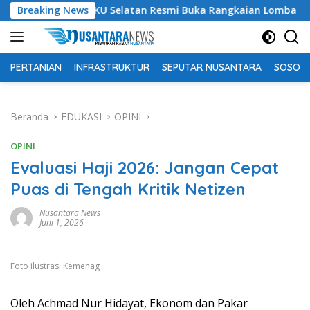
Langsung
Bupati OKU Selatan Resmi Buka Rangkaian Lomba Peringatan H
Breaking News
ke
konten
PERTANIAN
INFRASTRUKTUR
SEPUTAR NUSANTARA
SOSOK 
Beranda
EDUKASI
OPINI
OPINI
Evaluasi Haji 2026: Jangan Cepat
Puas di Tengah Kritik Netizen
Nusantara News
Juni 1, 2026
Foto ilustrasi Kemenag
Oleh Achmad Nur Hidayat, Ekonom dan Pakar