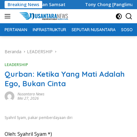
Langsung
ngan Samsat
Breaking News
Tony Chong [Panglima Tony] Penggiat Buday
ke
konten
PERTANIAN
INFRASTRUKTUR
SEPUTAR NUSANTARA
SOSOK 
Beranda
LEADERSHIP
LEADERSHIP
Qurban: Ketika Yang Mati Adalah
Ego, Bukan Cinta
Nusantara News
Mei 27, 2026
Syahril Syam, pakar pemberdayaan diri
Oleh: Syahril Syam *)