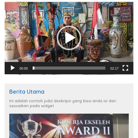
Pemutar
Video
00:00
02:17
Berita Utama
Ini adalah contoh judul deskripsi yang bisa anda isi dan
sesuaikan pada widget