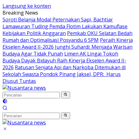
Langsung ke konten
Breaking News
Soroti Belanja Modal Peternakan Sapi, Bachtiar
Lamawuran Tuding Pemda Flotim Lakukan Kamuflase
Kebijakan Politik Anggaran
Pemkab OKU Selatan Bedah
Rumah dan Optimalisasi Posyandu 6 SPM
Peraih Kinerja
Ekselen Award II-2026 Junghi Suhardi: Menjaga Warisan
Budaya Agar Tidak Punah
Limen AK Lingai Tokoh
Budaya Dayak Bidayuh Raih Kinerja Ekselen Award II-
2026
Ratusan Senjata Api dan Narkoba Ditemukan di
Sekolah Swasta Pondok Pinang Jaksel, DPR: Harus
Diusut Tuntas