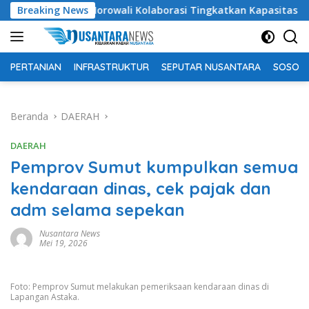
Langsung
idikan Morowali Kolaborasi Tingkatkan Kapasitas 61 Kepala Sek
Breaking News
ke
konten
PERTANIAN
INFRASTRUKTUR
SEPUTAR NUSANTARA
SOSOK 
Beranda
DAERAH
DAERAH
Pemprov Sumut kumpulkan semua
kendaraan dinas, cek pajak dan
adm selama sepekan
Nusantara News
Mei 19, 2026
Foto: Pemprov Sumut melakukan pemeriksaan kendaraan dinas di
Lapangan Astaka.