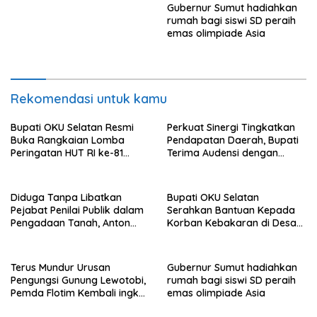
Gubernur Sumut hadiahkan
rumah bagi siswi SD peraih
emas olimpiade Asia
Rekomendasi untuk kamu
Bupati OKU Selatan Resmi
Perkuat Sinergi Tingkatkan
Buka Rangkaian Lomba
Pendapatan Daerah, Bupati
Peringatan HUT RI ke-81
Terima Audensi dengan
Tahun 2026
Samsat
Diduga Tanpa Libatkan
Bupati OKU Selatan
Pejabat Penilai Publik dalam
Serahkan Bantuan Kepada
Pengadaan Tanah, Anton
Korban Kebakaran di Desa
Bulet Rebon Desak Kejati
Nagar Agung Buay Runjung
NTT Periksa Bupati Flotim
Terus Mundur Urusan
Gubernur Sumut hadiahkan
Pengungsi Gunung Lewotobi,
rumah bagi siswi SD peraih
Pemda Flotim Kembali ingkar
emas olimpiade Asia
dan Abaikan Pembayaran