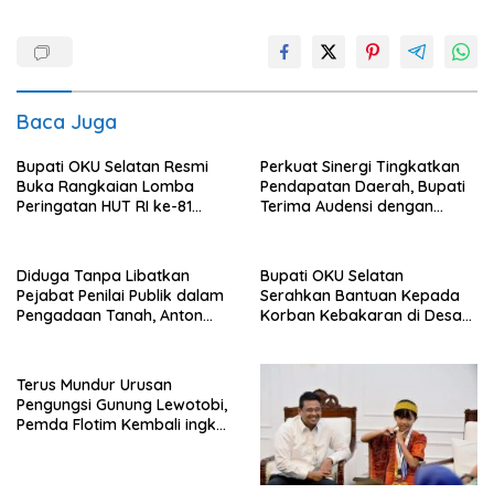
Baca Juga
Bupati OKU Selatan Resmi
Perkuat Sinergi Tingkatkan
Buka Rangkaian Lomba
Pendapatan Daerah, Bupati
Peringatan HUT RI ke-81
Terima Audensi dengan
Tahun 2026
Samsat
Diduga Tanpa Libatkan
Bupati OKU Selatan
Pejabat Penilai Publik dalam
Serahkan Bantuan Kepada
Pengadaan Tanah, Anton
Korban Kebakaran di Desa
Bulet Rebon Desak Kejati
Nagar Agung Buay Runjung
NTT Periksa Bupati Flotim
Terus Mundur Urusan
Pengungsi Gunung Lewotobi,
Pemda Flotim Kembali ingkar
dan Abaikan Pembayaran
Tanah Akses Jalan ke
Huntap Kuhe.