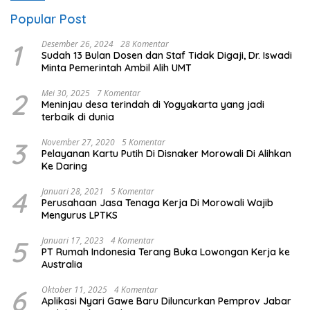
Popular Post
1
Desember 26, 2024
28 Komentar
Sudah 13 Bulan Dosen dan Staf Tidak Digaji, Dr. Iswadi
Minta Pemerintah Ambil Alih UMT
2
Mei 30, 2025
7 Komentar
Meninjau desa terindah di Yogyakarta yang jadi
terbaik di dunia
3
November 27, 2020
5 Komentar
Pelayanan Kartu Putih Di Disnaker Morowali Di Alihkan
Ke Daring
4
Januari 28, 2021
5 Komentar
Perusahaan Jasa Tenaga Kerja Di Morowali Wajib
Mengurus LPTKS
5
Januari 17, 2023
4 Komentar
PT Rumah Indonesia Terang Buka Lowongan Kerja ke
Australia
6
Oktober 11, 2025
4 Komentar
Aplikasi Nyari Gawe Baru Diluncurkan Pemprov Jabar