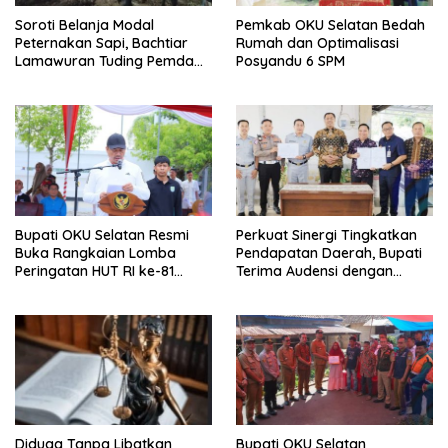
Soroti Belanja Modal
Pemkab OKU Selatan Bedah
Peternakan Sapi, Bachtiar
Rumah dan Optimalisasi
Lamawuran Tuding Pemda
Posyandu 6 SPM
Flotim Lakukan Kamuflase
Kebijakan Politik Anggaran
Bupati OKU Selatan Resmi
Perkuat Sinergi Tingkatkan
Buka Rangkaian Lomba
Pendapatan Daerah, Bupati
Peringatan HUT RI ke-81
Terima Audensi dengan
Tahun 2026
Samsat
Diduga Tanpa Libatkan
Bupati OKU Selatan