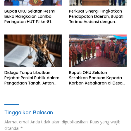
Bupati OKU Selatan Resmi
Perkuat Sinergi Tingkatkan
Buka Rangkaian Lomba
Pendapatan Daerah, Bupati
Peringatan HUT RI ke-81
Terima Audensi dengan
Tahun 2026
Samsat
Diduga Tanpa Libatkan
Bupati OKU Selatan
Pejabat Penilai Publik dalam
Serahkan Bantuan Kepada
Pengadaan Tanah, Anton
Korban Kebakaran di Desa
Bulet Rebon Desak Kejati
Nagar Agung Buay Runjung
NTT Periksa Bupati Flotim
Tinggalkan Balasan
Alamat email Anda tidak akan dipublikasikan.
Ruas yang wajib
ditandai
*