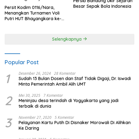
Persib Bandung Ukir Sejarah
Besar Sepak Bola Indonesia
Persit Kodim 0116/Nara,
Menangkan Turnamen Voli
Putri HUT Bhayangkara ke-
80 Polres Nagan Raya
Selengkapnya
Popular Post
1
Desember 26, 2024
28 Komentar
Sudah 13 Bulan Dosen dan Staf Tidak Digaji, Dr. Iswadi
Minta Pemerintah Ambil Alih UMT
2
Mei 30, 2025
7 Komentar
Meninjau desa terindah di Yogyakarta yang jadi
terbaik di dunia
3
November 27, 2020
5 Komentar
Pelayanan Kartu Putih Di Disnaker Morowali Di Alihkan
Ke Daring