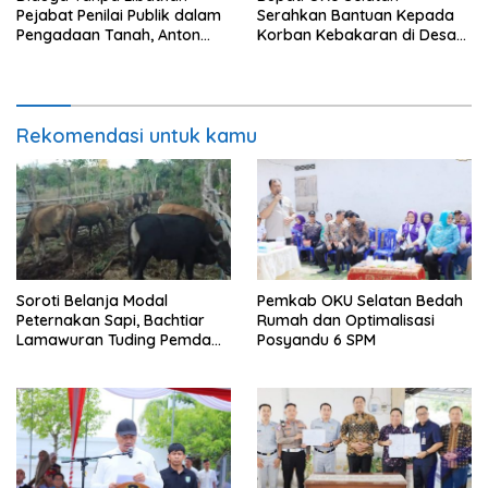
Pejabat Penilai Publik dalam
Serahkan Bantuan Kepada
Pengadaan Tanah, Anton
Korban Kebakaran di Desa
Bulet Rebon Desak Kejati
Nagar Agung Buay Runjung
NTT Periksa Bupati Flotim
Rekomendasi untuk kamu
Soroti Belanja Modal
Pemkab OKU Selatan Bedah
Peternakan Sapi, Bachtiar
Rumah dan Optimalisasi
Lamawuran Tuding Pemda
Posyandu 6 SPM
Flotim Lakukan Kamuflase
Kebijakan Politik Anggaran