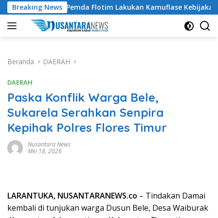
Langsung
ding Pemda Flotim Lakukan Kamuflase Kebijakan Politik Angga
Breaking News
ke
konten
Beranda
DAERAH
DAERAH
Paska Konflik Warga Bele,
Sukarela Serahkan Senpira
Kepihak Polres Flores Timur
Nusantara News
Mei 18, 2026
LARANTUKA, NUSANTARANEWS.co
– Tindakan Damai
kembali di tunjukan warga Dusun Bele, Desa Waiburak