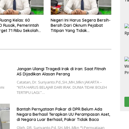
Ruang Kelas: 60
Negeri Ini Harus Segera Bersih-
D Rusak, Pemerintah
Bersih Dari Oknum Pejabat
rget 71 Ribu Sekolah
Titipan Yang Tidak
ki di Tahun 2026
Berintegritas
Jangan Ulangi Tragedi Irak di Iran: Saat Fitnah
AS Dijadikan Alasan Perang
Catatan, Dr. Suriyanto.Pd.,SH.,MH.,Mkn JAKARTA –
omi
“KITA HARUS BELAJAR DARI IRAK. DUNIA TIDAK BOLEH
TERTIPU LAGI.”…
Bantah Pernyataan Pakar di DPR Belum Ada
Negara Berhasil Terapkan UU Perampasan Aset,
di Negara Luar Berhasil, Pakar Tidak Baca
Oleh, DR. Suriyanto.Pd.,SH.,MH.,Mkn *) Pernyataan