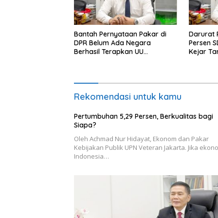
Bantah Pernyataan Pakar di
Darurat 
DPR Belum Ada Negara
Persen S
Berhasil Terapkan UU
Kejar Ta
Perampasan Aset, di Negara
Diperbai
Luar Berhasil, Pakar Tidak
Baca
Rekomendasi untuk kamu
Pertumbuhan 5,29 Persen, Berkualitas bagi
Siapa?
Oleh Achmad Nur Hidayat, Ekonom dan Pakar
Kebijakan Publik UPN Veteran Jakarta. Jika ekon
Indonesia…