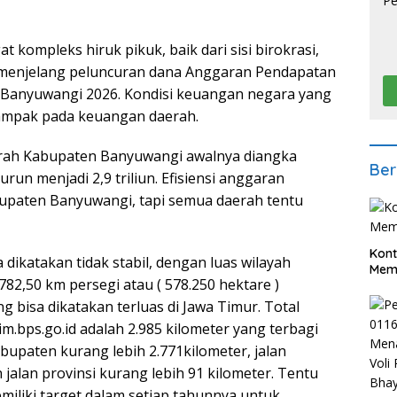
kompleks hiruk pikuk, baik dari sisi birokrasi,
ini menjelang peluncuran dana Anggaran Pendapatan
 Banyuwangi 2026. Kondisi keuangan negara yang
dampak pada keuangan daerah.
rah Kabupaten Banyuwangi awalnya diangka
Ber
nurun menjadi 2,9 triliun. Efisiensi anggaran
bupaten Banyuwangi, tapi semua daerah tentu
Kont
 dikatakan tidak stabil, dengan luas wilayah
Meme
82,50 km persegi atau ( 578.250 hektare )
bisa dikatakan terluas di Jawa Timur. Total
im.bps.go.id adalah 2.985 kilometer yang terbagi
bupaten kurang lebih 2.771kilometer, jalan
 jalan provinsi kurang lebih 91 kilometer. Tentu
liki target dalam setiap tahunnya untuk