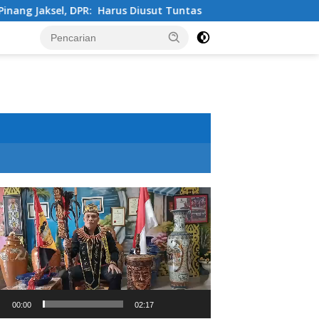
s Diusut Tuntas
Tingkatkan Kualitas Pendidikan , PT I
utar
o
00:00
02:17