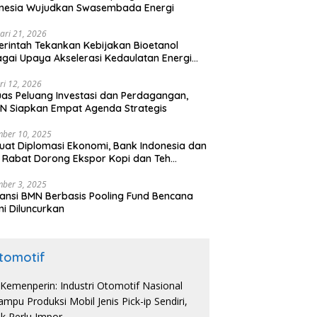
onesia Wujudkan Swasembada Energi
ari 21, 2026
rintah Tekankan Kebijakan Bioetanol
gai Upaya Akselerasi Kedaulatan Energi
onal
ri 12, 2026
uas Peluang Investasi dan Perdagangan,
N Siapkan Empat Agenda Strategis
ber 10, 2025
uat Diplomasi Ekonomi, Bank Indonesia dan
 Rabat Dorong Ekspor Kopi dan Teh
nesia di Maroko
ber 3, 2025
ansi BMN Berbasis Pooling Fund Bencana
i Diluncurkan
tomotif