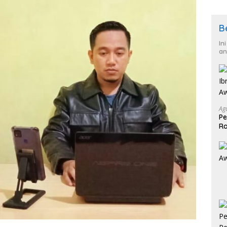
B
In
an
Ag
Pe
Ra
2