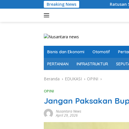
Langsung
Breaking News
Ratusan Senjata Api dan Narkoba
ke
konten
Bisnis dan Ekonomi
Otomotif
Perta
PERTANIAN
INFRASTRUKTUR
SEPUT
Beranda
EDUKASI
OPINI
OPINI
Jangan Paksakan Bup
Nusantara News
April 29, 2026