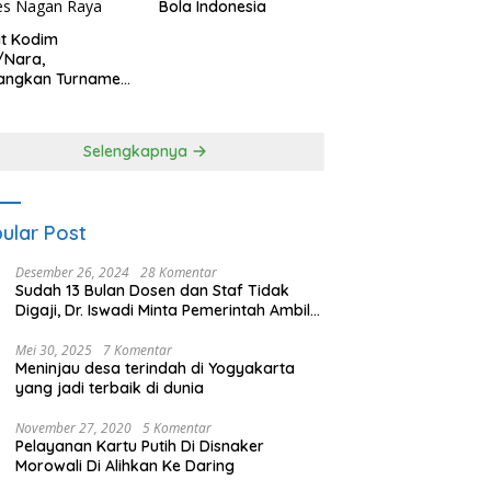
Bola Indonesia
it Kodim
/Nara,
angkan Turnamen
 Putri HUT
yangkara ke-80
es Nagan Raya
Selengkapnya
ular Post
Desember 26, 2024
28 Komentar
Sudah 13 Bulan Dosen dan Staf Tidak
Digaji, Dr. Iswadi Minta Pemerintah Ambil
Alih UMT
Mei 30, 2025
7 Komentar
Meninjau desa terindah di Yogyakarta
yang jadi terbaik di dunia
November 27, 2020
5 Komentar
Pelayanan Kartu Putih Di Disnaker
Morowali Di Alihkan Ke Daring