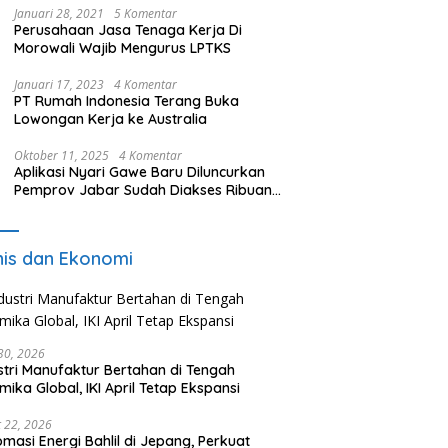
Januari 28, 2021
5 Komentar
Perusahaan Jasa Tenaga Kerja Di
Morowali Wajib Mengurus LPTKS
Januari 17, 2023
4 Komentar
PT Rumah Indonesia Terang Buka
Lowongan Kerja ke Australia
Oktober 11, 2025
4 Komentar
Aplikasi Nyari Gawe Baru Diluncurkan
Pemprov Jabar Sudah Diakses Ribuan
Pencari Kerja
nis dan Ekonomi
 30, 2026
stri Manufaktur Bertahan di Tengah
mika Global, IKI April Tetap Ekspansi
 22, 2026
omasi Energi Bahlil di Jepang, Perkuat