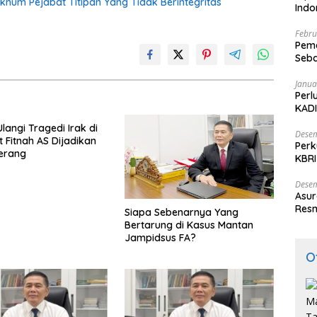
Oknum Pejabat Titipan Yang Tidak Berintegritas
Ind
Febru
Peme
Seba
Nasi
Janua
Perl
KADI
langi Tragedi Irak di
Desem
t Fitnah AS Dijadikan
Perk
erang
KBRI
Indo
Desem
Asur
Resm
Siapa Sebenarnya Yang
Bertarung di Kasus Mantan
Jampidsus FA?
O