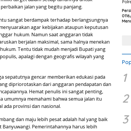
rbaikan jalan yang begitu panjang.
Pers
0116
 tentu sangat berdampak terhadap berlangsungnya
Men
Voli
menyuarakan agar kebijakan ataupun keputusan
Bha
langgar hukum. Namun saat anggaran tidak
Polr
uskan berjalan maksimal, sama halnya menekan
 hukum. Tentu tidak mudah menjadi Bupati yang
 populis, apalagi dengan geografis wilayah yang
Pop
1
a sepatutnya gencar memberikan edukasi pada
yang dipriorotaskan dari anggaran pendapatan dan
ncapaiannya. Hemat penulis ini sangat penting,
2
ada umumnya memahami bahwa semua jalan itu
ada provinsi dan nasional.
3
bang dan maju lebih pesat adalah hal yang baik
 Banyuwangi. Pemerintahannya harus lebih