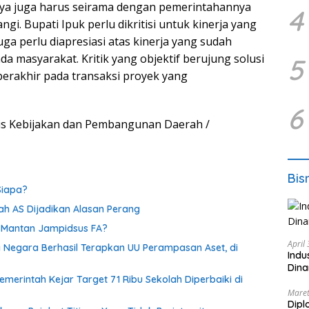
nya juga harus seirama dengan pemerintahannya
4
. Bupati Ipuk perlu dikritisi untuk kinerja yang
ga perlu diapresiasi atas kinerja yang sudah
a masyarakat. Kritik yang objektif berujung solusi
5
erakhir pada transaksi proyek yang
6
isis Kebijakan dan Pembangunan Daerah /
Bis
Siapa?
tnah AS Dijadikan Alasan Perang
s Mantan Jampidsus FA?
April
 Negara Berhasil Terapkan UU Perampasan Aset, di
Indu
Dina
emerintah Kejar Target 71 Ribu Sekolah Diperbaiki di
Maret
Dipl