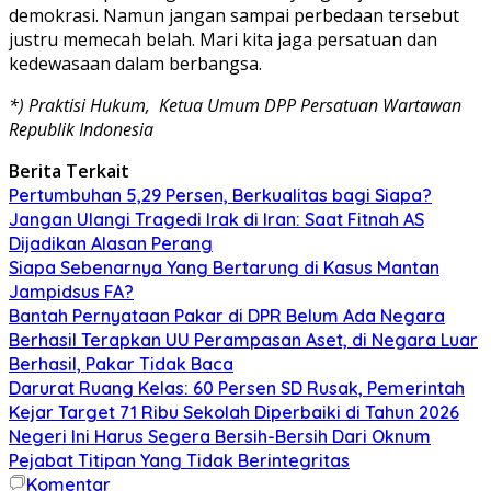
demokrasi. Namun jangan sampai perbedaan tersebut
justru memecah belah. Mari kita jaga persatuan dan
kedewasaan dalam berbangsa.
*) Praktisi Hukum, Ketua Umum DPP Persatuan Wartawan
Republik Indonesia
Berita Terkait
Pertumbuhan 5,29 Persen, Berkualitas bagi Siapa?
Jangan Ulangi Tragedi Irak di Iran: Saat Fitnah AS
Dijadikan Alasan Perang
Siapa Sebenarnya Yang Bertarung di Kasus Mantan
Jampidsus FA?
Bantah Pernyataan Pakar di DPR Belum Ada Negara
Berhasil Terapkan UU Perampasan Aset, di Negara Luar
Berhasil, Pakar Tidak Baca
Darurat Ruang Kelas: 60 Persen SD Rusak, Pemerintah
Kejar Target 71 Ribu Sekolah Diperbaiki di Tahun 2026
Negeri Ini Harus Segera Bersih-Bersih Dari Oknum
Pejabat Titipan Yang Tidak Berintegritas
Komentar