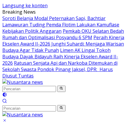
Langsung ke konten
Breaking News
Soroti Belanja Modal Peternakan Sapi, Bachtiar
Lamawuran Tuding Pemda Flotim Lakukan Kamuflase
Kebijakan Politik Anggaran
Pemkab OKU Selatan Bedah
Rumah dan Optimalisasi Posyandu 6 SPM
Peraih Kinerja
Ekselen Award II-2026 Junghi Suhardi: Menjaga Warisan
Budaya Agar Tidak Punah
Limen AK Lingai Tokoh
Budaya Dayak Bidayuh Raih Kinerja Ekselen Award II-
2026
Ratusan Senjata Api dan Narkoba Ditemukan di
Sekolah Swasta Pondok Pinang Jaksel, DPR: Harus
Diusut Tuntas