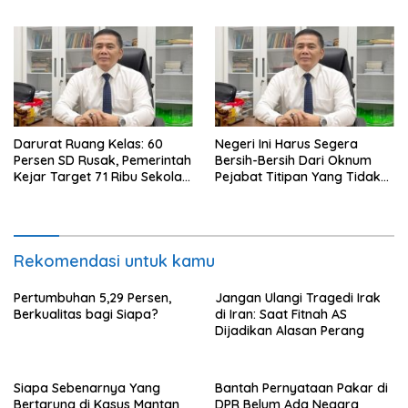
Perampasan Aset, di Negara
Luar Berhasil, Pakar Tidak
Baca
Darurat Ruang Kelas: 60
Negeri Ini Harus Segera
Persen SD Rusak, Pemerintah
Bersih-Bersih Dari Oknum
Kejar Target 71 Ribu Sekolah
Pejabat Titipan Yang Tidak
Diperbaiki di Tahun 2026
Berintegritas
Rekomendasi untuk kamu
Pertumbuhan 5,29 Persen,
Jangan Ulangi Tragedi Irak
Berkualitas bagi Siapa?
di Iran: Saat Fitnah AS
Dijadikan Alasan Perang
Siapa Sebenarnya Yang
Bantah Pernyataan Pakar di
Bertarung di Kasus Mantan
DPR Belum Ada Negara