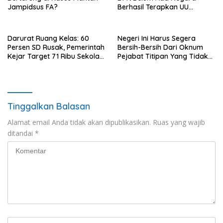
Jampidsus FA?
Berhasil Terapkan UU
Perampasan Aset, di Negara
Luar Berhasil, Pakar Tidak
Baca
Darurat Ruang Kelas: 60
Negeri Ini Harus Segera
Persen SD Rusak, Pemerintah
Bersih-Bersih Dari Oknum
Kejar Target 71 Ribu Sekolah
Pejabat Titipan Yang Tidak
Diperbaiki di Tahun 2026
Berintegritas
Tinggalkan Balasan
Alamat email Anda tidak akan dipublikasikan.
Ruas yang wajib
ditandai
*