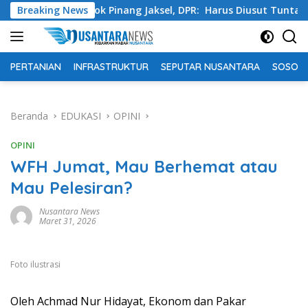
Langsung
Pondok Pinang Jaksel, DPR: Harus Diusut Tuntas
Breaking News
Tingk
ke
konten
PERTANIAN
INFRASTRUKTUR
SEPUTAR NUSANTARA
SOSOK 
Beranda
EDUKASI
OPINI
OPINI
WFH Jumat, Mau Berhemat atau
Mau Pelesiran?
Nusantara News
Maret 31, 2026
Foto ilustrasi
Oleh Achmad Nur Hidayat, Ekonom dan Pakar