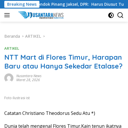
Langsung
wasta Pondok Pinang Jaksel, DPR: Harus Diusut Tuntas
Breaking News
ke
konten
Beranda
ARTIKEL
ARTIKEL
NTT Mart di Flores Timur, Harapan
Baru atau Hanya Sekedar Etalase?
Nusantara News
Maret 28, 2026
Foto ilustrasi ist
Catatan Christiano Theodorus Sedu Atu *)
Dunia telah mengenal Flores Timur.Kain tenun ikatnya