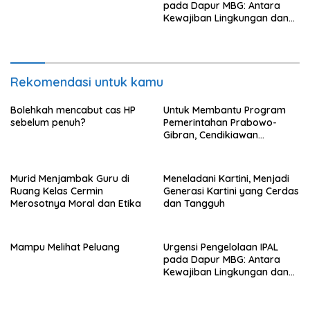
pada Dapur MBG: Antara
Kewajiban Lingkungan dan
Tanggung Jawab Sosial
Rekomendasi untuk kamu
Bolehkah mencabut cas HP
Untuk Membantu Program
sebelum penuh?
Pemerintahan Prabowo-
Gibran, Cendikiawan
Gibranholic RI Berinovasi
Tiada Henti.
Murid Menjambak Guru di
Meneladani Kartini, Menjadi
Ruang Kelas Cermin
Generasi Kartini yang Cerdas
Merosotnya Moral dan Etika
dan Tangguh
Mampu Melihat Peluang
Urgensi Pengelolaan IPAL
pada Dapur MBG: Antara
Kewajiban Lingkungan dan
Tanggung Jawab Sosial