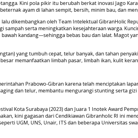
gga. Kini pola pikir itu berubah berkat inovasi Jago Karah 
beternak ayam di lahan sempit, bersih, minim bau, dan me
, lalu dikembangkan oleh Team Intelektual GibranHolic Repu
ngi sampah serta meningkatkan kesejahteraan warga. Kunci
 bawah kandang—sehingga bebas bau dan lalat. Magot yan
tan) yang tumbuh cepat, telur banyak, dan tahan penyakit
 besar memanfaatkan limbah pasar, limbah ikan, kulit kera
erintahan Prabowo-Gibran karena telah menciptakan lapa
ing dan telur, membantu mengurangi stunting serta gizi
ival Kota Surabaya (2023) dan Juara 1 Inotek Award Pempro
nakan, kini gagasan dari Cendikiawan Gibranholic RI ini me
seperti UGM, UNS, Unair, ITS dan beberapa Universitas swa