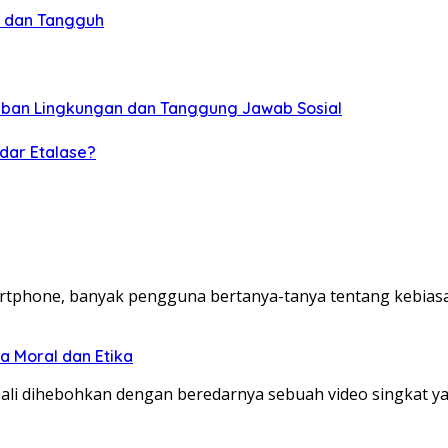
s dan Tangguh
jiban Lingkungan dan Tanggung Jawab Sosial
dar Etalase?
ne, banyak pengguna bertanya-tanya tentang kebiasaan
a Moral dan Etika
bali dihebohkan dengan beredarnya sebuah video singkat y