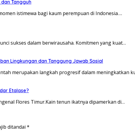
s dan Tangguh
n momen istimewa bagi kaum perempuan di Indonesia….
 kunci sukses dalam berwirausaha. Komitmen yang kuat…
jiban Lingkungan dan Tanggung Jawab Sosial
ntah merupakan langkah progresif dalam meningkatkan kua
dar Etalase?
ngenal Flores Timur.Kain tenun ikatnya dipamerkan di…
jib ditandai
*