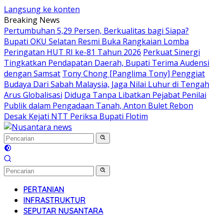
Langsung ke konten
Breaking News
Pertumbuhan 5,29 Persen, Berkualitas bagi Siapa?
Bupati OKU Selatan Resmi Buka Rangkaian Lomba
Peringatan HUT RI ke-81 Tahun 2026
Perkuat Sinergi
Tingkatkan Pendapatan Daerah, Bupati Terima Audensi
dengan Samsat
Tony Chong [Panglima Tony] Penggiat
Budaya Dari Sabah Malaysia, Jaga Nilai Luhur di Tengah
Arus Globalisasi
Diduga Tanpa Libatkan Pejabat Penilai
Publik dalam Pengadaan Tanah, Anton Bulet Rebon
Desak Kejati NTT Periksa Bupati Flotim
PERTANIAN
INFRASTRUKTUR
SEPUTAR NUSANTARA