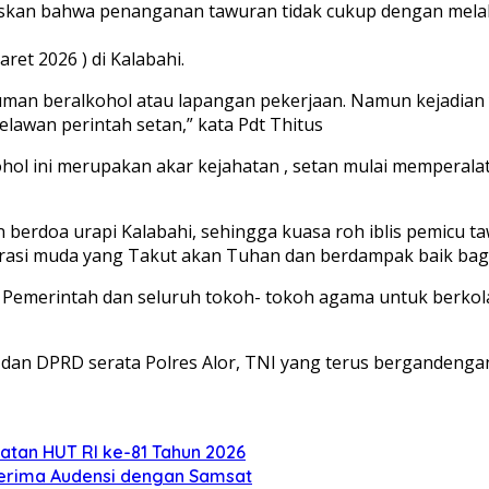
gaskan bahwa penanganan tawuran tidak cukup dengan mela
ret 2026 ) di Kalabahi.
an beralkohol atau lapangan pekerjaan. Namun kejadian ya
elawan perintah setan,” kata Pdt Thitus
lkohol ini merupakan akar kejahatan , setan mulai mempera
erdoa urapi Kalabahi, sehingga kuasa roh iblis pemicu tawu
asi muda yang Takut akan Tuhan dan berdampak baik bagi b
n Pemerintah dan seluruh tokoh- tokoh agama untuk berko
 dan DPRD serata Polres Alor, TNI yang terus bergandeng
atan HUT RI ke-81 Tahun 2026
Terima Audensi dengan Samsat