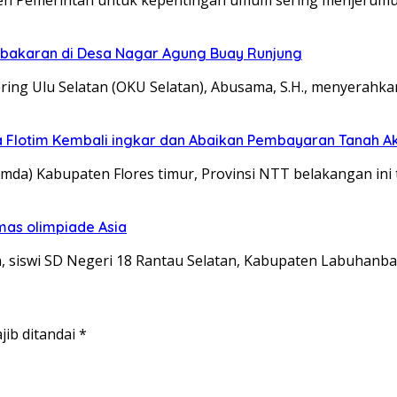
ebakaran di Desa Nagar Agung Buay Runjung
g Ulu Selatan (OKU Selatan), Abusama, S.H., menyerahka
 Flotim Kembali ingkar dan Abaikan Pembayaran Tanah Ak
a) Kabupaten Flores timur, Provinsi NTT belakangan ini
mas olimpiade Asia
siswi SD Negeri 18 Rantau Selatan, Kabupaten Labuhanba
jib ditandai
*