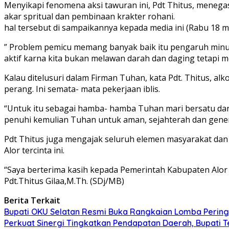
Menyikapi fenomena aksi tawuran ini, Pdt Thitus, mene
akar spritual dan pembinaan krakter rohani.
hal tersebut di sampaikannya kepada media ini (Rabu 18 ma
” Problem pemicu memang banyak baik itu pengaruh minum
aktif karna kita bukan melawan darah dan daging tetapi m
Kalau ditelusuri dalam Firman Tuhan, kata Pdt. Thitus, a
perang. Ini semata- mata pekerjaan iblis.
“Untuk itu sebagai hamba- hamba Tuhan mari bersatu dan b
penuhi kemulian Tuhan untuk aman, sejahterah dan gener
Pdt Thitus juga mengajak seluruh elemen masyarakat da
Alor tercinta ini.
“Saya berterima kasih kepada Pemerintah Kabupaten Alor
Pdt.Thitus Gilaa,M.Th. (SDj/MB)
Berita Terkait
Bupati OKU Selatan Resmi Buka Rangkaian Lomba Pering
Perkuat Sinergi Tingkatkan Pendapatan Daerah, Bupati 