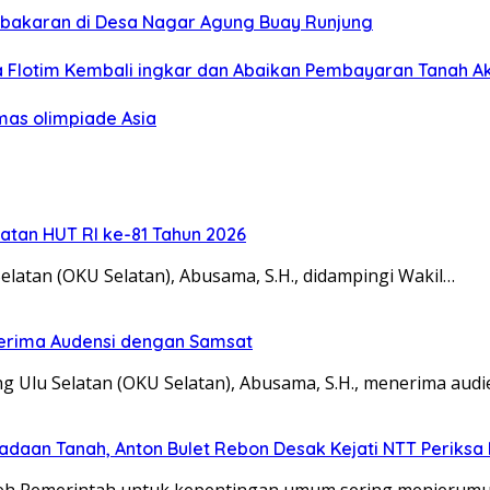
ebakaran di Desa Nagar Agung Buay Runjung
 Flotim Kembali ingkar dan Abaikan Pembayaran Tanah Ak
mas olimpiade Asia
atan HUT RI ke-81 Tahun 2026
tan (OKU Selatan), Abusama, S.H., didampingi Wakil…
Terima Audensi dengan Samsat
u Selatan (OKU Selatan), Abusama, S.H., menerima audi
adaan Tanah, Anton Bulet Rebon Desak Kejati NTT Periksa 
Pemerintah untuk kepentingan umum sering menjerumusk