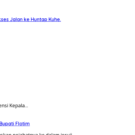
ses Jalan ke Huntap Kuhe.
ensi Kepala…
Bupati Flotim
an pejabatnya ke dalam jeruji…