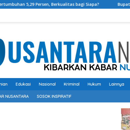
, Berkualitas bagi Siapa?
Bupati OKU Selatan Resmi B
nian
Edukasi
Nasional
Kriminal
Hukum
Lainnya
AR NUSANTARA
SOSOK INSPIRATIF
Pem
Vide