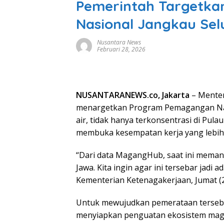
Pemerintah Targetk
Nasional Jangkau Selu
Nusantara News
Februari 28, 2026
NUSANTARANEWS.co, Jakarta
– Menter
menargetkan Program Pemagangan Nasi
air, tidak hanya terkonsentrasi di Pul
membuka kesempatan kerja yang lebih l
“Dari data MagangHub, saat ini mema
Jawa. Kita ingin agar ini tersebar jadi ad
Kementerian Ketenagakerjaan, Jumat (2
Untuk mewujudkan pemerataan terseb
menyiapkan penguatan ekosistem magan