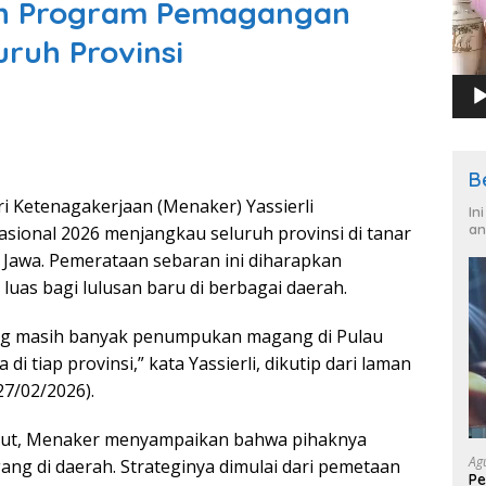
an Program Pemagangan
ruh Provinsi
B
i Ketenagakerjaan (Menaker) Yassierli
In
an
onal 2026 menjangkau seluruh provinsi di tanar
au Jawa. Pemerataan sebaran ini diharapkan
uas bagi lulusan baru di berbagai daerah.
ng masih banyak penumpukan magang di Pulau
a di tiap provinsi,” kata Yassierli, dikutip dari laman
7/02/2026).
ut, Menaker menyampaikan bahwa pihaknya
Ag
g di daerah. Strateginya dimulai dari pemetaan
Pe