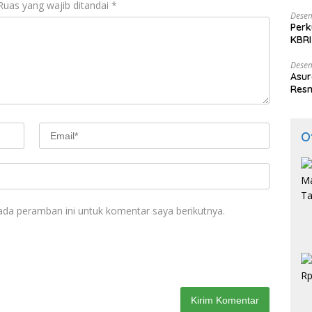
Ruas yang wajib ditandai
*
Desem
Perk
KBRI
Indo
Desem
Asur
Resm
O
ada peramban ini untuk komentar saya berikutnya.