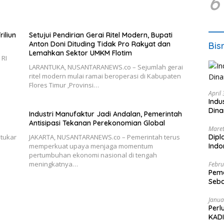
6
iliun
Setujui Pendirian Gerai Ritel Modern, Bupati
Anton Doni Dituding Tidak Pro Rakyat dan
Bis
Lemahkan Sektor UMKM Flotim
 RI
LARANTUKA, NUSANTARANEWS.co – Sejumlah gerai
ritel modern mulai ramai beroperasi di Kabupaten
Flores Timur ,Provinsi…
April
Indu
Dina
Industri Manufaktur Jadi Andalan, Pemerintah
Antisipasi Tekanan Perekonomian Global
Maret
Dipl
tukar
JAKARTA, NUSANTARANEWS.co – Pemerintah terus
Ind
memperkuat upaya menjaga momentum
pertumbuhan ekonomi nasional di tengah
meningkatnya…
Febru
Peme
Seba
Nasi
Janua
Perl
KADI