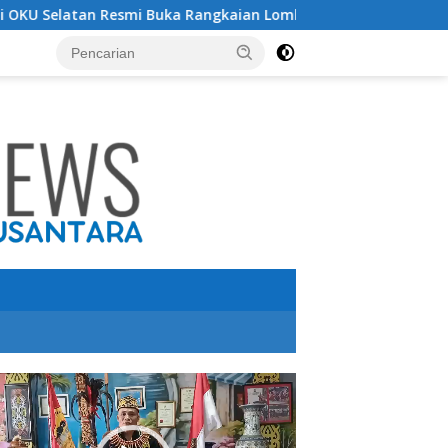
uka Rangkaian Lomba Peringatan HUT RI ke-81 Tahun 2026
utar
o