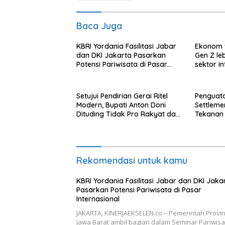
Baca Juga
KBRI Yordania Fasilitasi Jabar
Ekonom 
dan DKI Jakarta Pasarkan
Gen Z le
Potensi Pariwisata di Pasar
sektor i
Internasional
Setujui Pendirian Gerai Ritel
Penguata
Modern, Bupati Anton Doni
Settlem
Dituding Tidak Pro Rakyat dan
Tekanan 
Lemahkan Sektor UMKM Flotim
Rupiah
Rekomendasi untuk kamu
KBRI Yordania Fasilitasi Jabar dan DKI Jaka
Pasarkan Potensi Pariwisata di Pasar
Internasional
JAKARTA, KINERJAEKSELEN.co – Pemerintah Provin
Jawa Barat ambil bagian dalam Seminar Pariwisa