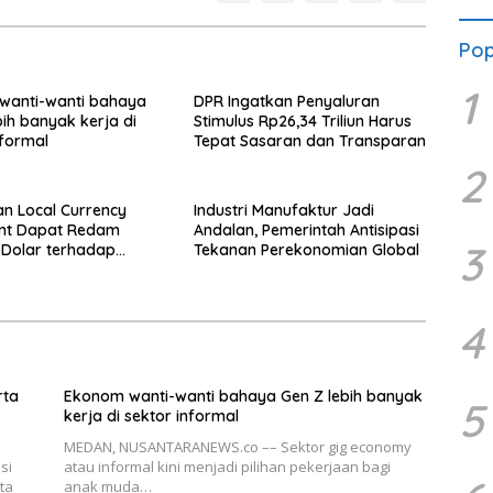
Pop
1
wanti-wanti bahaya
DPR Ingatkan Penyaluran
bih banyak kerja di
Stimulus Rp26,34 Triliun Harus
nformal
Tepat Sasaran dan Transparan
2
n Local Currency
Industri Manufaktur Jadi
ent Dapat Redam
Andalan, Pemerintah Antisipasi
3
Dolar terhadap
Tekanan Perekonomian Global
4
rta
Ekonom wanti-wanti bahaya Gen Z lebih banyak
5
kerja di sektor informal
MEDAN, NUSANTARANEWS.co –– Sektor gig economy
si
atau informal kini menjadi pilihan pekerjaan bagi
ta
anak muda…