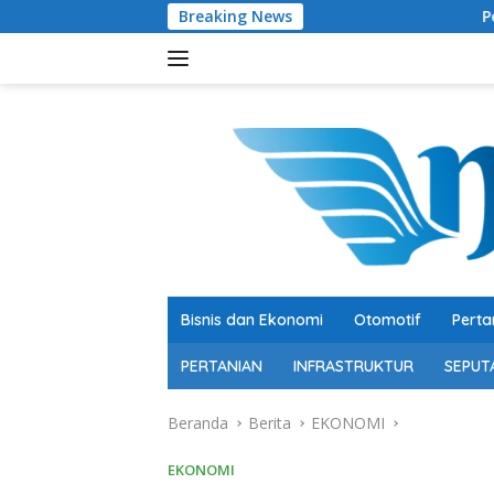
Langsung
Breaking News
Pertumbuhan 5,29 Persen
ke
konten
Bisnis dan Ekonomi
Otomotif
Perta
PERTANIAN
INFRASTRUKTUR
SEPUT
Beranda
Berita
EKONOMI
EKONOMI