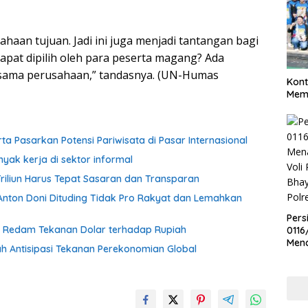
haan tujuan. Jadi ini juga menjadi tantangan bagi
pat dipilih oleh para peserta magang? Ada
esama perusahaan,” tandasnya. (UN-Humas
Kont
Meme
rta Pasarkan Potensi Pariwisata di Pasar Internasional
yak kerja di sektor informal
Triliun Harus Tepat Sasaran dan Transparan
ti Anton Doni Dituding Tidak Pro Rakyat dan Lemahkan
Pers
t Redam Tekanan Dolar terhadap Rupiah
0116
Men
ah Antisipasi Tekanan Perekonomian Global
Voli
Bha
Polr