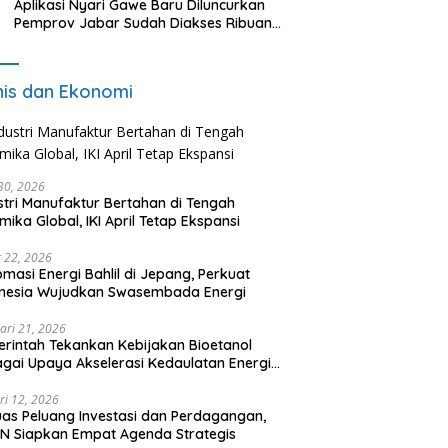
Aplikasi Nyari Gawe Baru Diluncurkan
Pemprov Jabar Sudah Diakses Ribuan
Pencari Kerja
nis dan Ekonomi
 30, 2026
stri Manufaktur Bertahan di Tengah
mika Global, IKI April Tetap Ekspansi
 22, 2026
omasi Energi Bahlil di Jepang, Perkuat
onesia Wujudkan Swasembada Energi
ari 21, 2026
rintah Tekankan Kebijakan Bioetanol
gai Upaya Akselerasi Kedaulatan Energi
onal
ri 12, 2026
uas Peluang Investasi dan Perdagangan,
N Siapkan Empat Agenda Strategis