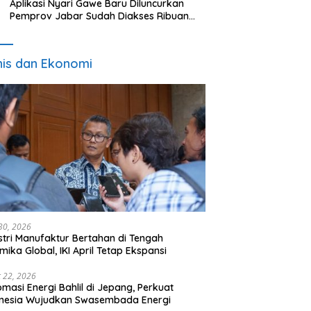
Aplikasi Nyari Gawe Baru Diluncurkan
Pemprov Jabar Sudah Diakses Ribuan
Pencari Kerja
nis dan Ekonomi
 30, 2026
stri Manufaktur Bertahan di Tengah
mika Global, IKI April Tetap Ekspansi
 22, 2026
omasi Energi Bahlil di Jepang, Perkuat
onesia Wujudkan Swasembada Energi