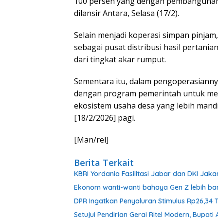
100 persen yang dengan pembangunan fi
dilansir Antara, Selasa (17/2).
Selain menjadi koperasi simpan pinjam
sebagai pusat distribusi hasil pert
dari tingkat akar rumput.
Sementara itu, dalam pengoperasiannya
dengan program pemerintah untuk men
ekosistem usaha desa yang lebih mandiri
[18/2/2026] pagi.
[Man/rel]
Berita Terkait
KBRI Yordania Fasilitasi Jabar dan DKI Jaka
Ekonom wanti-wanti bahaya Gen Z lebih ban
DPR Ingatkan Penyaluran Stimulus Rp26,34 
Setujui Pendirian Gerai Ritel Modern, Bupa