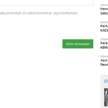
Febru
Peme
ada peramban ini untuk komentar saya berikutnya.
Seba
Nasi
Janua
Perl
KADI
Desem
Perk
KBRI
Indo
Desem
Asur
Resm
O