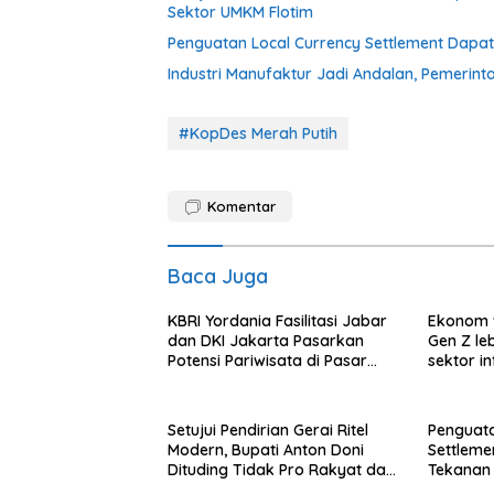
Sektor UMKM Flotim
Penguatan Local Currency Settlement Dapa
Industri Manufaktur Jadi Andalan, Pemerint
#KopDes Merah Putih
Komentar
Baca Juga
KBRI Yordania Fasilitasi Jabar
Ekonom 
dan DKI Jakarta Pasarkan
Gen Z le
Potensi Pariwisata di Pasar
sektor i
Internasional
Setujui Pendirian Gerai Ritel
Penguata
Modern, Bupati Anton Doni
Settlem
Dituding Tidak Pro Rakyat dan
Tekanan 
Lemahkan Sektor UMKM Flotim
Rupiah