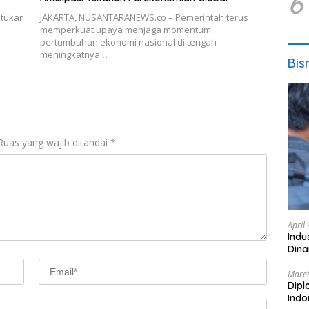
6
tukar
JAKARTA, NUSANTARANEWS.co – Pemerintah terus
memperkuat upaya menjaga momentum
pertumbuhan ekonomi nasional di tengah
meningkatnya…
Bis
Ruas yang wajib ditandai
*
April
Indu
Dina
Maret
Dipl
Ind