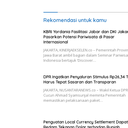
Rekomendasi untuk kamu
KBRI Yordania Fasilitasi Jabar dan DKI Jaka
Pasarkan Potensi Pariwisata di Pasar
Internasional
JAKARTA, KINERJAEKSELEN.co – Pemerintah Provin
Jawa Barat ambil bagian dalam Seminar Pariwisa
Indonesia bertajuk ‘Discover…
DPR Ingatkan Penyaluran Stimulus Rp26,34 Tr
Harus Tepat Sasaran dan Transparan
JAKARTA, NUSANTARANEWS.co – Wakil Ketua DPR
Cucun Ahmad Syamsurijal meminta Pemerintah
memastikan pelaksanaan paket…
Penguatan Local Currency Settlement Dapat
Redam Tekanan Dolar terhadap Rupiah