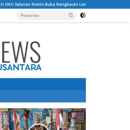
i Buka Rangkaian Lomba Peringatan HUT RI ke-81 Tahun 2026
utar
o