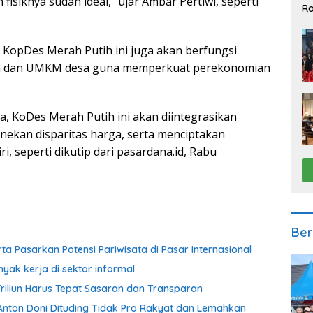
siknya sudah ideal,” ujar Ambar Pertiwi, seperti
Ra
2
, KopDes Merah Putih ini juga akan berfungsi
anian dan UMKM desa guna memperkuat perekonomian
, KoDes Merah Putih ini akan diintegrasikan
ekan disparitas harga, serta menciptakan
, seperti dikutip dari pasardana.id, Rabu
Ber
rta Pasarkan Potensi Pariwisata di Pasar Internasional
yak kerja di sektor informal
Triliun Harus Tepat Sasaran dan Transparan
ti Anton Doni Dituding Tidak Pro Rakyat dan Lemahkan