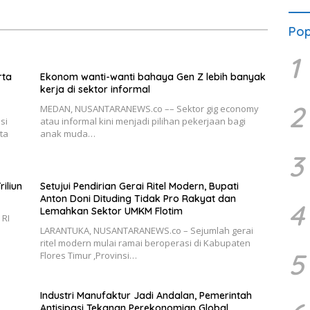
Pop
1
rta
Ekonom wanti-wanti bahaya Gen Z lebih banyak
kerja di sektor informal
2
MEDAN, NUSANTARANEWS.co –– Sektor gig economy
si
atau informal kini menjadi pilihan pekerjaan bagi
ta
anak muda…
3
iliun
Setujui Pendirian Gerai Ritel Modern, Bupati
Anton Doni Dituding Tidak Pro Rakyat dan
4
Lemahkan Sektor UMKM Flotim
 RI
LARANTUKA, NUSANTARANEWS.co – Sejumlah gerai
ritel modern mulai ramai beroperasi di Kabupaten
5
Flores Timur ,Provinsi…
Industri Manufaktur Jadi Andalan, Pemerintah
Antisipasi Tekanan Perekonomian Global