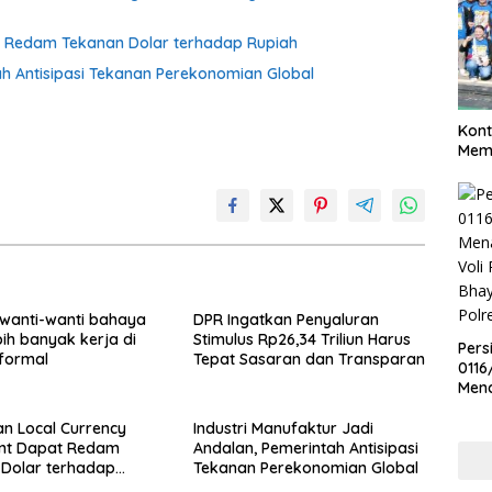
t Redam Tekanan Dolar terhadap Rupiah
ah Antisipasi Tekanan Perekonomian Global
Kont
Meme
wanti-wanti bahaya
DPR Ingatkan Penyaluran
bih banyak kerja di
Stimulus Rp26,34 Triliun Harus
Pers
nformal
Tepat Sasaran dan Transparan
0116
Men
Voli
Bha
n Local Currency
Industri Manufaktur Jadi
Polr
ent Dapat Redam
Andalan, Pemerintah Antisipasi
Dolar terhadap
Tekanan Perekonomian Global