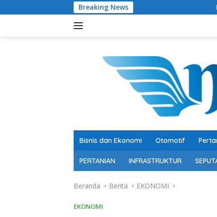
Langsung
Breaking News
Pertumbuhan 5,29 Per
ke
konten
Bisnis dan Ekonomi
Otomotif
Perta
PERTANIAN
INFRASTRUKTUR
SEPUT
Beranda
Berita
EKONOMI
EKONOMI