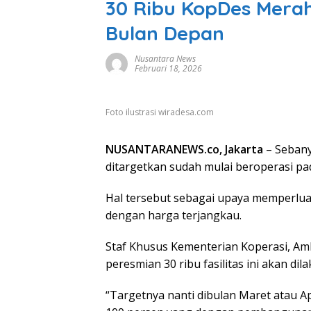
30 Ribu KopDes Merah
Bulan Depan
Nusantara News
Februari 18, 2026
Foto ilustrasi wiradesa.com
NUSANTARANEWS.co, Jakarta
– Sebany
ditargetkan sudah mulai beroperasi pa
Hal tersebut sebagai upaya memperlu
dengan harga terjangkau.
Staf Khusus Kementerian Koperasi, A
peresmian 30 ribu fasilitas ini akan d
“Targetnya nanti dibulan Maret atau A