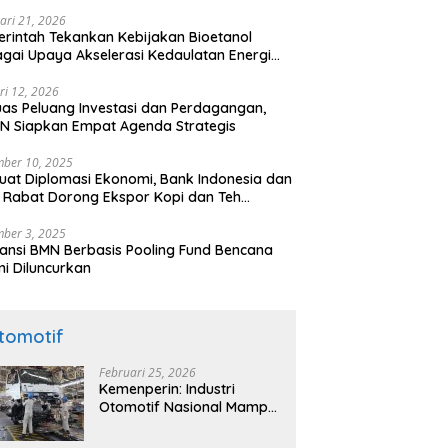
ari 21, 2026
rintah Tekankan Kebijakan Bioetanol
gai Upaya Akselerasi Kedaulatan Energi
onal
ri 12, 2026
uas Peluang Investasi dan Perdagangan,
N Siapkan Empat Agenda Strategis
ber 10, 2025
uat Diplomasi Ekonomi, Bank Indonesia dan
 Rabat Dorong Ekspor Kopi dan Teh
nesia di Maroko
ber 3, 2025
ansi BMN Berbasis Pooling Fund Bencana
i Diluncurkan
tomotif
Februari 25, 2026
Kemenperin: Industri
Otomotif Nasional Mampu
Produksi Mobil Jenis Pick-
ip Sendiri, Tak Perlu Impor