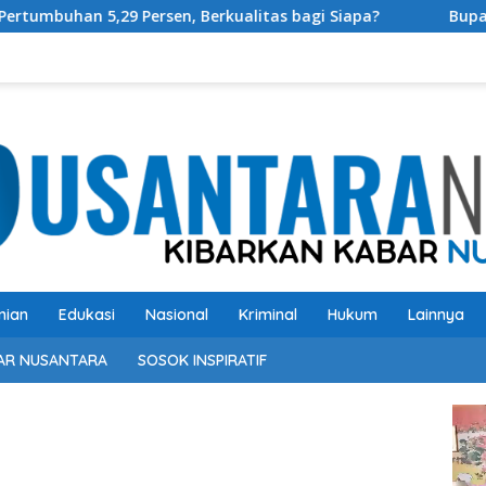
sen, Berkualitas bagi Siapa?
Bupati OKU Selatan Resm
nian
Edukasi
Nasional
Kriminal
Hukum
Lainnya
AR NUSANTARA
SOSOK INSPIRATIF
Pem
Vide