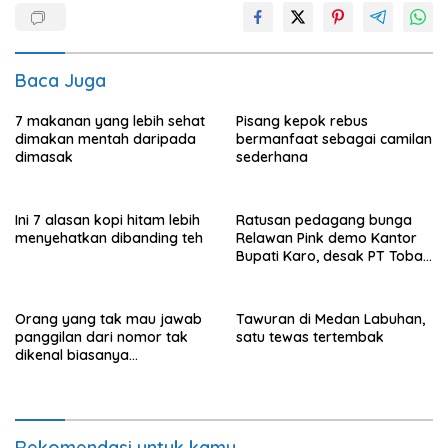
Baca Juga
7 makanan yang lebih sehat
Pisang kepok rebus
dimakan mentah daripada
bermanfaat sebagai camilan
dimasak
sederhana
Ini 7 alasan kopi hitam lebih
Ratusan pedagang bunga
menyehatkan dibanding teh
Relawan Pink demo Kantor
Bupati Karo, desak PT Toba
Hasfarm hentikan penjualan
ke pasar lokal
Orang yang tak mau jawab
Tawuran di Medan Labuhan,
panggilan dari nomor tak
satu tewas tertembak
dikenal biasanya
menunjukkan perilaku ini
Rekomendasi untuk kamu