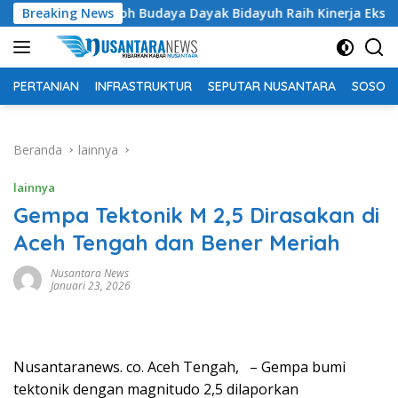
Langsung
okoh Budaya Dayak Bidayuh Raih Kinerja Ekselen Award II-2026
Breaking News
ke
konten
PERTANIAN
INFRASTRUKTUR
SEPUTAR NUSANTARA
SOSOK 
Beranda
lainnya
lainnya
Gempa Tektonik M 2,5 Dirasakan di
Aceh Tengah dan Bener Meriah
Nusantara News
Januari 23, 2026
Nusantaranews. co. Aceh Tengah, – Gempa bumi
tektonik dengan magnitudo 2,5 dilaporkan