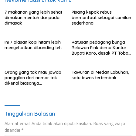
7 makanan yang lebih sehat
Pisang kepok rebus
dimakan mentah daripada
bermanfaat sebagai camilan
dimasak
sederhana
Ini 7 alasan kopi hitam lebih
Ratusan pedagang bunga
menyehatkan dibanding teh
Relawan Pink demo Kantor
Bupati Karo, desak PT Toba
Hasfarm hentikan penjualan
ke pasar lokal
Orang yang tak mau jawab
Tawuran di Medan Labuhan,
panggilan dari nomor tak
satu tewas tertembak
dikenal biasanya
menunjukkan perilaku ini
Tinggalkan Balasan
Alamat email Anda tidak akan dipublikasikan.
Ruas yang wajib
ditandai
*