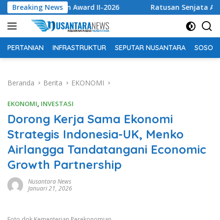
Langsung
kselen Award II-2026
Breaking News
Ratusan Senjata Api dan Narkoba
ke
konten
PERTANIAN
INFRASTRUKTUR
SEPUTAR NUSANTARA
SOSOK 
Beranda
Berita
EKONOMI
EKONOMI
,
INVESTASI
Dorong Kerja Sama Ekonomi
Strategis Indonesia-UK, Menko
Airlangga Tandatangani Economic
Growth Partnership
Nusantara News
Januari 21, 2026
Foto dok Kementerian Perekonomian