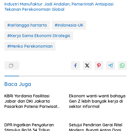
Industri Manufaktur Jadi Andalan, Pemerintah Antisipasi
Tekanan Perekonomian Global
#airlangga hartarto
#Indonesia-UK
#Kerja Sama Ekonomi Strategis
#Menko Perekonomian
Baca Juga
KBRI Yordania Fasilitasi
Ekonom wanti-wanti bahaya
Jabar dan DKI Jakarta
Gen Z lebih banyak kerja di
Pasarkan Potensi Pariwisata
sektor informal
di Pasar Internasional
DPR Ingatkan Penyaluran
Setujui Pendirian Gerai Ritel
Stimulus Rp26,34 Triliun
Modern, Bupati Anton Doni