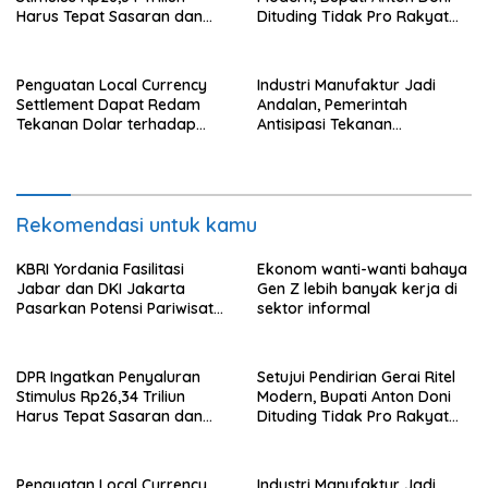
Harus Tepat Sasaran dan
Dituding Tidak Pro Rakyat
Transparan
dan Lemahkan Sektor UMKM
Flotim
Penguatan Local Currency
Industri Manufaktur Jadi
Settlement Dapat Redam
Andalan, Pemerintah
Tekanan Dolar terhadap
Antisipasi Tekanan
Rupiah
Perekonomian Global
Rekomendasi untuk kamu
KBRI Yordania Fasilitasi
Ekonom wanti-wanti bahaya
Jabar dan DKI Jakarta
Gen Z lebih banyak kerja di
Pasarkan Potensi Pariwisata
sektor informal
di Pasar Internasional
DPR Ingatkan Penyaluran
Setujui Pendirian Gerai Ritel
Stimulus Rp26,34 Triliun
Modern, Bupati Anton Doni
Harus Tepat Sasaran dan
Dituding Tidak Pro Rakyat
Transparan
dan Lemahkan Sektor UMKM
Flotim
Penguatan Local Currency
Industri Manufaktur Jadi