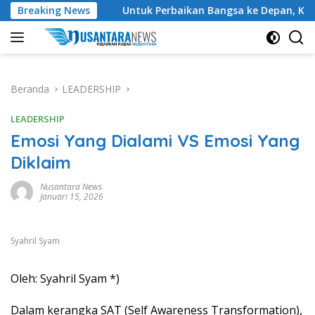
Langsung
arga
Breaking News
Untuk Perbaikan Bangsa ke Depan, Ketum DPP Pur
ke
konten
Beranda
LEADERSHIP
LEADERSHIP
Emosi Yang Dialami VS Emosi Yang
Diklaim
Nusantara News
Januari 15, 2026
Syahril Syam
Oleh: Syahril Syam *)
Dalam kerangka SAT (Self Awareness Transformation),