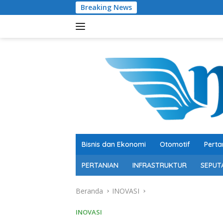
Langsung
Breaking News
Pengusaha Mud
ke
konten
Bisnis dan Ekonomi
Otomotif
Perta
PERTANIAN
INFRASTRUKTUR
SEPUT
Beranda
INOVASI
INOVASI