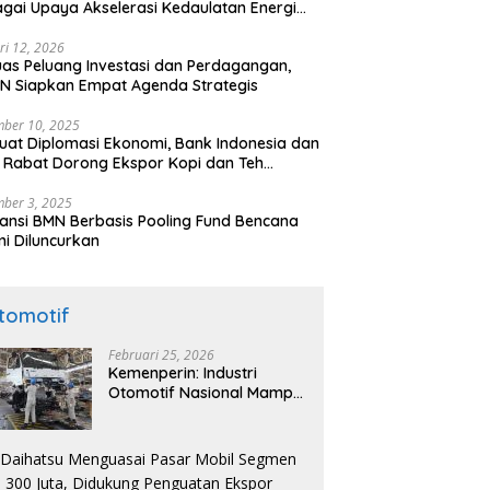
gai Upaya Akselerasi Kedaulatan Energi
onal
ri 12, 2026
uas Peluang Investasi dan Perdagangan,
N Siapkan Empat Agenda Strategis
ber 10, 2025
uat Diplomasi Ekonomi, Bank Indonesia dan
 Rabat Dorong Ekspor Kopi dan Teh
nesia di Maroko
ber 3, 2025
ansi BMN Berbasis Pooling Fund Bencana
i Diluncurkan
tomotif
Februari 25, 2026
Kemenperin: Industri
Otomotif Nasional Mampu
Produksi Mobil Jenis Pick-
ip Sendiri, Tak Perlu Impor