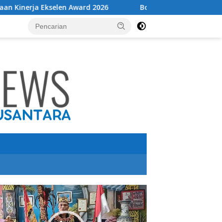
 Award 2026
Bolehkah mencabut cas HP sebelum penuh
utar
o