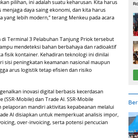
kan pilihan, ini adalah suatu keharusan. Kita harus
Ra
2
s menjaga daya saing ekonomi, dan kita harus
 yang lebih modern,” terang Menkeu pada acara
 di Terminal 3 Pelabuhan Tanjung Priok tersebut
mampu mendeteksi bahan berbahaya dan radioaktif
isik kontainer. Kehadiran teknologi ini dinilai
ri sisi peningkatan keamanan nasional maupun
a arus logistik tetap efisien dan risiko
genalkan inovasi digital berbasis kecerdasan
bile (SSR-Mobile) dan Trade AI. SSR-Mobile
Ber
elaporan mandiri aktivitas kepabeanan melalui
rade AI disiapkan untuk memperkuat analisis impor,
icing, over-invoicing, serta potensi pencucian