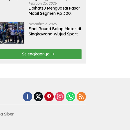
Februari 25, 2026
Daihatsu Menguasai Pasar
Mobil Segmen Rp 300
Juta, Didukung Penguatan
Ekspor
Desember 2, 2025
Final Round Balap Motor di
Singkawang Wujud Sports
Tourisme dan Olahraga
Prestasi
Selengkapnya
a Siber