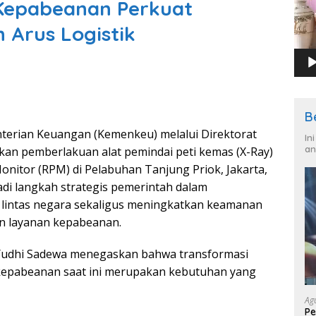
 Kepabeanan Perkuat
Arus Logistik
B
erian Keuangan (Kemenkeu) melalui Direktorat
In
an
kan pemberlakuan alat pemindai peti kemas (X-Ray)
Monitor (RPM) di Pelabuhan Tanjung Priok, Jakarta,
adi langkah strategis pemerintah dalam
intas negara sekaligus meningkatkan keamanan
n layanan kepabeanan.
Yudhi Sadewa menegaskan bahwa transformasi
g kepabeanan saat ini merupakan kebutuhan yang
Ag
Pe