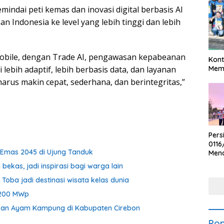
dai peti kemas dan inovasi digital berbasis AI
ndonesia ke level yang lebih tinggi dan lebih
obile, dengan Trade AI, pengawasan kepabeanan
Kont
Meme
i lebih adaptif, lebih berbasis data, dan layanan
arus makin cepat, sederhana, dan berintegritas,”
Pers
0116
i Emas 2045 di Ujung Tanduk
Men
Voli
ekas, jadi inspirasi bagi warga lain
Bha
Polr
 Toba jadi destinasi wisata kelas dunia
S 200 MWp
kan Ayam Kampung di Kabupaten Cirebon
Pop