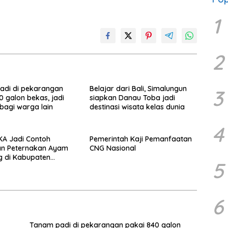
1
2
adi di pekarangan
Belajar dari Bali, Simalungun
3
0 galon bekas, jadi
siapkan Danau Toba jadi
 bagi warga lain
destinasi wisata kelas dunia
4
KA Jadi Contoh
Pemerintah Kaji Pemanfaatan
an Peternakan Ayam
CNG Nasional
 di Kabupaten
5
6
Tanam padi di pekarangan pakai 840 galon