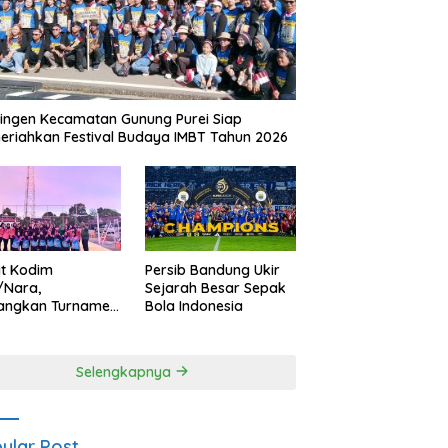
ingen Kecamatan Gunung Purei Siap
riahkan Festival Budaya IMBT Tahun 2026
it Kodim
Persib Bandung Ukir
/Nara,
Sejarah Besar Sepak
angkan Turnamen
Bola Indonesia
 Putri HUT
yangkara ke-80
es Nagan Raya
Selengkapnya
ular Post