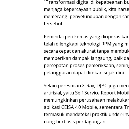
“Transformasi digital di kepabeanan bu
menjaga kepercayaan publik, kita haru
memerangi penyelundupan dengan cara
tersebut.
Pemindai peti kemas yang dioperasikan
telah dilengkapi teknologi RPM yang 
secara cepat dan akurat tanpa membuka f
memberikan dampak langsung, baik da
percepatan proses pemeriksaan, sehingg
pelanggaran dapat ditekan sejak dini.
Selain peresmian X-Ray, DJBC juga men
artifisial, yaitu Self Service Report Mo
memungkinkan perusahaan melakukan p
aplikasi CEISA 4.0 Mobile, sementara T
termasuk mendeteksi praktik under-invo
uang berbasis perdagangan.