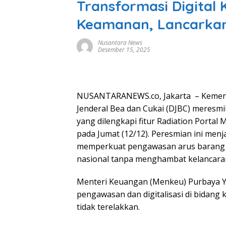
Transformasi Digital
Keamanan, Lancarkan 
Nusantara News
Desember 15, 2025
NUSANTARANEWS.co, Jakarta – Kement
Jenderal Bea dan Cukai (DJBC) meresmi
yang dilengkapi fitur Radiation Portal 
pada Jumat (12/12). Peresmian ini menj
memperkuat pengawasan arus barang l
nasional tanpa menghambat kelancara
Menteri Keuangan (Menkeu) Purbaya 
pengawasan dan digitalisasi di bidan
tidak terelakkan.