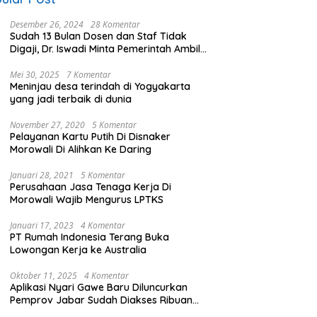
Desember 26, 2024
28 Komentar
Sudah 13 Bulan Dosen dan Staf Tidak
Digaji, Dr. Iswadi Minta Pemerintah Ambil
Alih UMT
Mei 30, 2025
7 Komentar
Meninjau desa terindah di Yogyakarta
yang jadi terbaik di dunia
November 27, 2020
5 Komentar
Pelayanan Kartu Putih Di Disnaker
Morowali Di Alihkan Ke Daring
Januari 28, 2021
5 Komentar
Perusahaan Jasa Tenaga Kerja Di
Morowali Wajib Mengurus LPTKS
Januari 17, 2023
4 Komentar
PT Rumah Indonesia Terang Buka
Lowongan Kerja ke Australia
Oktober 11, 2025
4 Komentar
Aplikasi Nyari Gawe Baru Diluncurkan
Pemprov Jabar Sudah Diakses Ribuan
Pencari Kerja