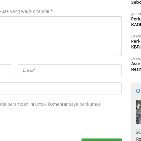
Seba
Nasi
Ruas yang wajib ditandai
*
Janua
Perl
KADI
Desem
Perk
KBRI
Indo
Desem
Asur
Resm
O
ada peramban ini untuk komentar saya berikutnya.