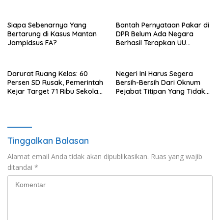
Siapa Sebenarnya Yang
Bantah Pernyataan Pakar di
Bertarung di Kasus Mantan
DPR Belum Ada Negara
Jampidsus FA?
Berhasil Terapkan UU
Perampasan Aset, di Negara
Luar Berhasil, Pakar Tidak
Baca
Darurat Ruang Kelas: 60
Negeri Ini Harus Segera
Persen SD Rusak, Pemerintah
Bersih-Bersih Dari Oknum
Kejar Target 71 Ribu Sekolah
Pejabat Titipan Yang Tidak
Diperbaiki di Tahun 2026
Berintegritas
Tinggalkan Balasan
Alamat email Anda tidak akan dipublikasikan.
Ruas yang wajib
ditandai
*