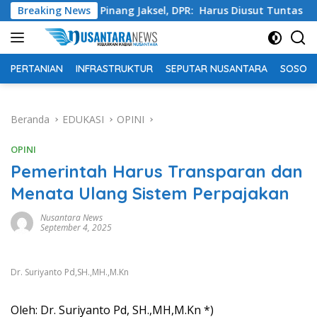
Langsung
dok Pinang Jaksel, DPR: Harus Diusut Tuntas
Breaking News
Tingkatka
ke
konten
PERTANIAN
INFRASTRUKTUR
SEPUTAR NUSANTARA
SOSOK 
Beranda
EDUKASI
OPINI
OPINI
Pemerintah Harus Transparan dan
Menata Ulang Sistem Perpajakan
Nusantara News
September 4, 2025
Dr. Suriyanto Pd,SH.,MH.,M.Kn
Oleh: Dr. Suriyanto Pd, SH.,MH,M.Kn *)