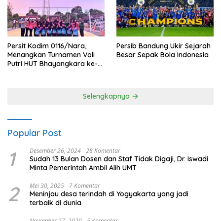
Persit Kodim 0116/Nara,
Persib Bandung Ukir Sejarah
Menangkan Turnamen Voli
Besar Sepak Bola Indonesia
Putri HUT Bhayangkara ke-
80 Polres Nagan Raya
Selengkapnya
Popular Post
1
Desember 26, 2024
28 Komentar
Sudah 13 Bulan Dosen dan Staf Tidak Digaji, Dr. Iswadi
Minta Pemerintah Ambil Alih UMT
2
Mei 30, 2025
7 Komentar
Meninjau desa terindah di Yogyakarta yang jadi
terbaik di dunia
November 27, 2020
5 Komentar