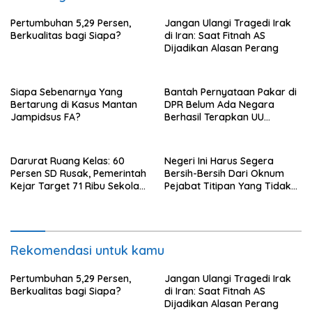
Pertumbuhan 5,29 Persen,
Jangan Ulangi Tragedi Irak
Berkualitas bagi Siapa?
di Iran: Saat Fitnah AS
Dijadikan Alasan Perang
Siapa Sebenarnya Yang
Bantah Pernyataan Pakar di
Bertarung di Kasus Mantan
DPR Belum Ada Negara
Jampidsus FA?
Berhasil Terapkan UU
Perampasan Aset, di Negara
Luar Berhasil, Pakar Tidak
Baca
Darurat Ruang Kelas: 60
Negeri Ini Harus Segera
Persen SD Rusak, Pemerintah
Bersih-Bersih Dari Oknum
Kejar Target 71 Ribu Sekolah
Pejabat Titipan Yang Tidak
Diperbaiki di Tahun 2026
Berintegritas
Rekomendasi untuk kamu
Pertumbuhan 5,29 Persen,
Jangan Ulangi Tragedi Irak
Berkualitas bagi Siapa?
di Iran: Saat Fitnah AS
Dijadikan Alasan Perang