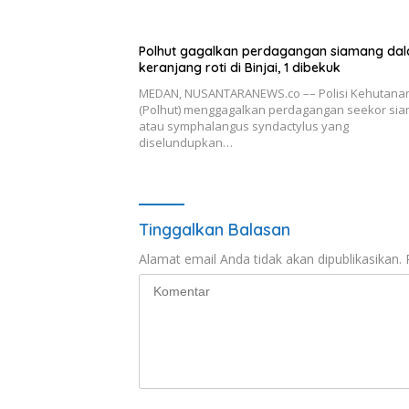
Polhut gagalkan perdagangan siamang da
keranjang roti di Binjai, 1 dibekuk
MEDAN, NUSANTARANEWS.co –– Polisi Kehutana
(Polhut) menggagalkan perdagangan seekor si
atau symphalangus syndactylus yang
diselundupkan…
Tinggalkan Balasan
Alamat email Anda tidak akan dipublikasikan.