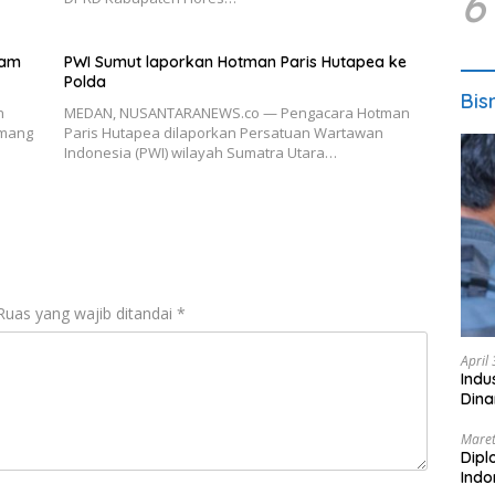
6
lam
PWI Sumut laporkan Hotman Paris Hutapea ke
Polda
Bis
n
MEDAN, NUSANTARANEWS.co — Pengacara Hotman
amang
Paris Hutapea dilaporkan Persatuan Wartawan
Indonesia (PWI) wilayah Sumatra Utara…
Ruas yang wajib ditandai
*
April
Indu
Dina
Maret
Dipl
Ind