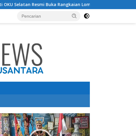
 Buka Rangkaian Lomba Peringatan HUT RI ke-81 Tahun 2026
utar
o