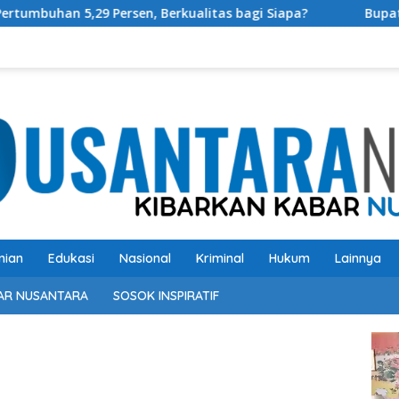
en, Berkualitas bagi Siapa?
Bupati OKU Selatan Resmi
nian
Edukasi
Nasional
Kriminal
Hukum
Lainnya
AR NUSANTARA
SOSOK INSPIRATIF
Pem
Vide