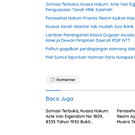
Somasi Terbuka, Kuasa Hukum: Acte Van Eig
Penguasaan Tanah Milik Saamah
Penasehat Hukum Prianto Resmi Ajukan Kas
Kuasai tanah telantar tak mudah, bos Ban
Lamban Penanganan Kasus Dugaan Asusila 
Kinerja Dewan Pimpinan Daerah PDIP NTT
Polhut gagalkan perdagangan siamang dalam 
PWI Sumut laporkan Hotman Paris Hutapea 
Komentar
Baca Juga
Somasi Terbuka, Kuasa Hukum:
Penaseha
Acte Van Eigendom No 1809,
Resmi Aj
8335 Tahun 1930 Bukti
Muara T
Kepemilikan dan Penguasaan
Tanah Milik Saamah