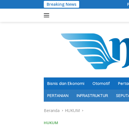
Langsung
Breaking News
Pertumbuhan 5,29 Pers
ke
konten
Bisnis dan Ekonomi
Otomotif
Perta
PERTANIAN
INFRASTRUKTUR
SEPUT
Beranda
HUKUM
HUKUM