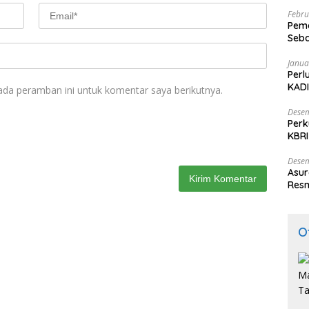
Febru
Peme
Seba
Nasi
Janua
Perl
KADI
ada peramban ini untuk komentar saya berikutnya.
Desem
Perk
KBRI
Indo
Desem
Asur
Resm
O