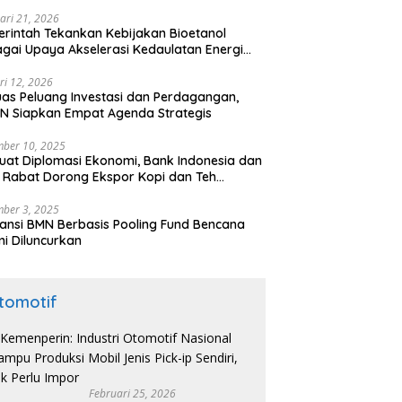
ari 21, 2026
rintah Tekankan Kebijakan Bioetanol
gai Upaya Akselerasi Kedaulatan Energi
onal
ri 12, 2026
uas Peluang Investasi dan Perdagangan,
N Siapkan Empat Agenda Strategis
ber 10, 2025
uat Diplomasi Ekonomi, Bank Indonesia dan
 Rabat Dorong Ekspor Kopi dan Teh
nesia di Maroko
ber 3, 2025
ansi BMN Berbasis Pooling Fund Bencana
i Diluncurkan
tomotif
Februari 25, 2026