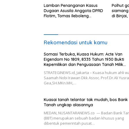
Lamban Penanganan Kasus
Polhut 
Dugaan Asusila Anggota DPRD
siamang 
Flotim, Tomas Ileboleng
di Binjai
Pertanyakan Kinerja Dewan
Pimpinan Daerah PDIP NTT
Rekomendasi untuk kamu
Somasi Terbuka, Kuasa Hukum: Acte Van
Eigendom No 1809, 8335 Tahun 1930 Bukti
Kepemilikan dan Penguasaan Tanah Milik
Saamah
STRATEGINEWS.id, Jakarta – Kuasa hukum ahli wa
Saamah Nobi Irawan Dkk Assoc. Prof.Dr.Ali Yusr
Gea,SH.MKn.MH,…
Kuasai tanah telantar tak mudah, bos Bank
Tanah ungkap alasannya
MEDAN, NUSANTARANEWS.co — Badan Bank Ta
(BBT) merupakan sebuah badan khusus yang
dibentuk pemerintah pusat…