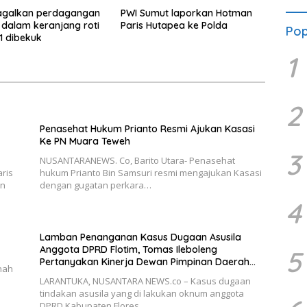
gagalkan perdagangan
PWI Sumut laporkan Hotman
dalam keranjang roti
Paris Hutapea ke Polda
Pop
, 1 dibekuk
1
2
Penasehat Hukum Prianto Resmi Ajukan Kasasi
Ke PN Muara Teweh
3
NUSANTARANEWS. Co, Barito Utara- Penasehat
ris
hukum Prianto Bin Samsuri resmi mengajukan Kasasi
an
dengan gugatan perkara…
4
Lamban Penanganan Kasus Dugaan Asusila
Anggota DPRD Flotim, Tomas Ileboleng
5
Pertanyakan Kinerja Dewan Pimpinan Daerah
nah
PDIP NTT
LARANTUKA, NUSANTARA NEWS.co – Kasus dugaan
tindakan asusila yang di lakukan oknum anggota
DPRD Kabupaten Flores…