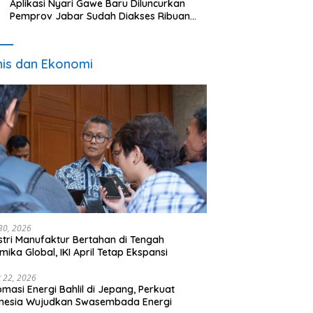
Aplikasi Nyari Gawe Baru Diluncurkan
Pemprov Jabar Sudah Diakses Ribuan
Pencari Kerja
nis dan Ekonomi
 30, 2026
stri Manufaktur Bertahan di Tengah
mika Global, IKI April Tetap Ekspansi
 22, 2026
omasi Energi Bahlil di Jepang, Perkuat
onesia Wujudkan Swasembada Energi