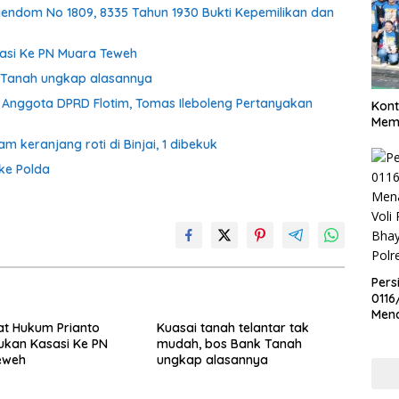
endom No 1809, 8335 Tahun 1930 Bukti Kepemilikan dan
asi Ke PN Muara Teweh
k Tanah ungkap alasannya
Anggota DPRD Flotim, Tomas Ileboleng Pertanyakan
Kont
Meme
keranjang roti di Binjai, 1 dibekuk
ke Polda
Pers
0116
Men
t Hukum Prianto
Kuasai tanah telantar tak
Voli
ukan Kasasi Ke PN
mudah, bos Bank Tanah
Bha
eweh
ungkap alasannya
Polr