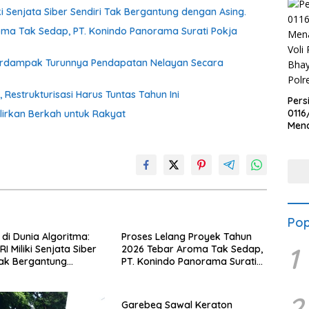
ki Senjata Siber Sendiri Tak Bergantung dengan Asing.
oma Tak Sedap, PT. Konindo Panorama Surati Pokja
Berdampak Turunnya Pendapatan Nelayan Secara
estrukturisasi Harus Tuntas Tahun Ini
Pers
0116
irkan Berkah untuk Rakyat
Men
Voli
Bha
Polr
Pop
di Dunia Algoritma:
Proses Lelang Proyek Tahun
1
I Miliki Senjata Siber
2026 Tebar Aroma Tak Sedap,
Tak Bergantung
PT. Konindo Panorama Surati
sing.
Pokja Flotim
2
Garebeg Sawal Keraton