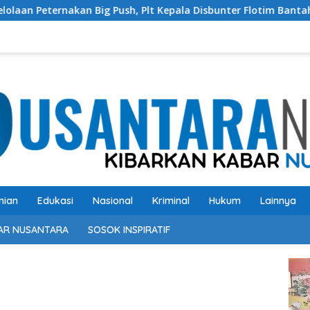
 Push, Plt Kepala Disbunter Flotim Bantah Tidak Pernah Sampai
nian
Edukasi
Nasional
Kriminal
Hukum
Lainnya
AR NUSANTARA
SOSOK INSPIRATIF
Pem
Vide