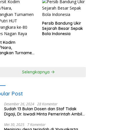
Persib Bandung Ukir
Sejarah Besar Sepak
Bola Indonesia
it Kodim
/Nara,
angkan Turnamen
 Putri HUT
yangkara ke-80
es Nagan Raya
Selengkapnya
ular Post
Desember 26, 2024
28 Komentar
Sudah 13 Bulan Dosen dan Staf Tidak
Digaji, Dr. Iswadi Minta Pemerintah Ambil
Alih UMT
Mei 30, 2025
7 Komentar
Meninjau desa terindah di Yogyakarta