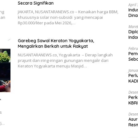
Secara Signifikan
April
Indu
ng
JAKARTA, NUSANTARANEWS.co – Kenaikan harga BBM,
Dina
han
khususnya solar non-subsidi yang mencapai
Rp30.000/liter pada Mei 2026,…
Maret
Dipl
Ind
Garebeg Sawal Keraton Yogyakarta,
Mengalirkan Berkah untuk Rakyat
Febru
Peme
NUSANTARANEWS.co, Yogyakarta – Derap langkah
Seba
prajurit dan iring-iringan gunungan mengalir dari
Nasi
Keraton Yogyakarta menuju Masjid…
Janua
Perl
KADI
Desem
Perk
,
KBRI
Indo
s
Desem
Asur
N)…
Resm