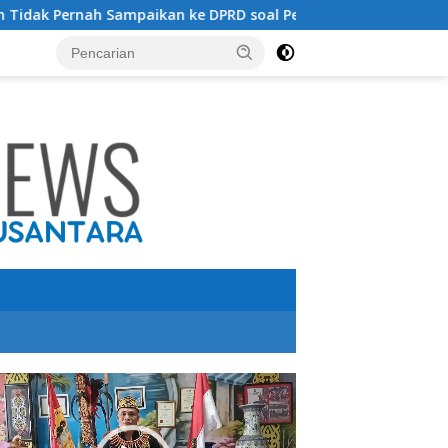
kan ke DPRD soal Peternakan Sapi Untuk Penghasil Daging
utar
o