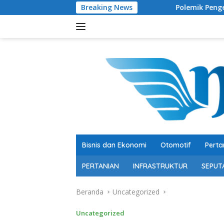
Langsung
Breaking News
Polemik Pengelolaan Peternakan Big
ke
konten
Bisnis dan Ekonomi
Otomotif
Perta
PERTANIAN
INFRASTRUKTUR
SEPUT
Beranda
Uncategorized
Uncategorized