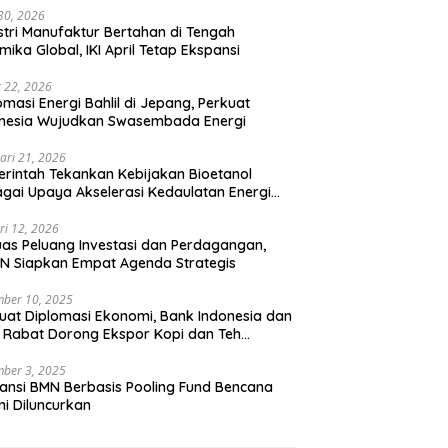
 30, 2026
stri Manufaktur Bertahan di Tengah
mika Global, IKI April Tetap Ekspansi
 22, 2026
omasi Energi Bahlil di Jepang, Perkuat
onesia Wujudkan Swasembada Energi
ari 21, 2026
rintah Tekankan Kebijakan Bioetanol
gai Upaya Akselerasi Kedaulatan Energi
onal
ri 12, 2026
uas Peluang Investasi dan Perdagangan,
N Siapkan Empat Agenda Strategis
ber 10, 2025
uat Diplomasi Ekonomi, Bank Indonesia dan
 Rabat Dorong Ekspor Kopi dan Teh
nesia di Maroko
ber 3, 2025
ansi BMN Berbasis Pooling Fund Bencana
i Diluncurkan