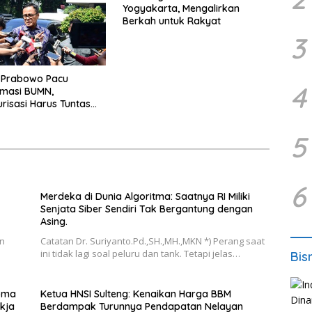
Yogyakarta, Mengalirkan
Berkah untuk Rakyat
3
 Prabowo Pacu
4
rmasi BUMN,
urisasi Harus Tuntas
5
6
Merdeka di Dunia Algoritma: Saatnya RI Miliki
Senjata Siber Sendiri Tak Bergantung dengan
Asing.
an
Catatan Dr. Suriyanto.Pd.,SH.,MH.,MKN *) Perang saat
ini tidak lagi soal peluru dan tank. Tetapi jelas…
Bis
roma
Ketua HNSI Sulteng: Kenaikan Harga BBM
kja
Berdampak Turunnya Pendapatan Nelayan