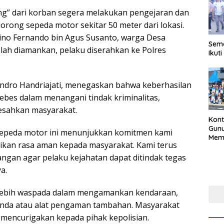
g” dari korban segera melakukan pengejaran dan
ong sepeda motor sekitar 50 meter dari lokasi.
ino Fernando bin Agus Susanto, warga Desa
Sema
lah diamankan, pelaku diserahkan ke Polres
Ikut
andro Handriajati, menegaskan bahwa keberhasilan
ebes dalam menangani tindak kriminalitas,
esahkan masyarakat.
Kon
Gunu
epeda motor ini menunjukkan komitmen kami
Meme
an rasa aman kepada masyarakat. Kami terus
Bud
202
gan agar pelaku kejahatan dapat ditindak tegas
a.
 lebih waspada dalam mengamankan kendaraan,
nda atau alat pengaman tambahan. Masyarakat
n mencurigakan kepada pihak kepolisian.