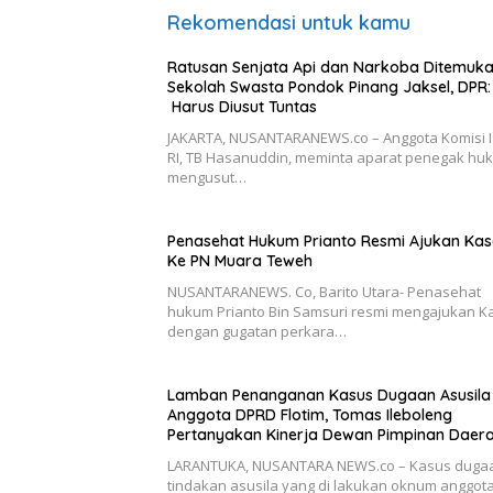
Rekomendasi untuk kamu
Ratusan Senjata Api dan Narkoba Ditemuka
Sekolah Swasta Pondok Pinang Jaksel, DPR:
Harus Diusut Tuntas
JAKARTA, NUSANTARANEWS.co – Anggota Komisi 
RI, TB Hasanuddin, meminta aparat penegak hu
mengusut…
Penasehat Hukum Prianto Resmi Ajukan Kas
Ke PN Muara Teweh
NUSANTARANEWS. Co, Barito Utara- Penasehat
hukum Prianto Bin Samsuri resmi mengajukan K
dengan gugatan perkara…
Lamban Penanganan Kasus Dugaan Asusila
Anggota DPRD Flotim, Tomas Ileboleng
Pertanyakan Kinerja Dewan Pimpinan Daer
PDIP NTT
LARANTUKA, NUSANTARA NEWS.co – Kasus duga
tindakan asusila yang di lakukan oknum anggot