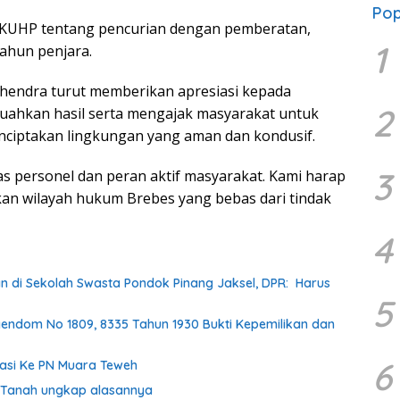
Pop
3 KUHP tentang pencurian dengan pemberatan,
1
ahun penjara.
endra turut memberikan apresiasi kepada
2
buahkan hasil serta mengajak masyarakat untuk
ciptakan lingkungan yang aman dan kondusif.
3
ras personel dan peran aktif masyarakat. Kami harap
akan wilayah hukum Brebes yang bebas dari tindak
4
n di Sekolah Swasta Pondok Pinang Jaksel, DPR: Harus
5
endom No 1809, 8335 Tahun 1930 Bukti Kepemilikan dan
6
asi Ke PN Muara Teweh
k Tanah ungkap alasannya