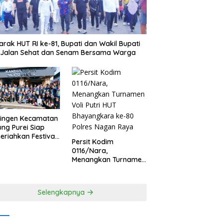
rak HUT RI ke-81, Bupati dan Wakil Bupati
i Jalan Sehat dan Senam Bersama Warga
tingen Kecamatan
ng Purei Siap
riahkan Festival
Persit Kodim
aya IMBT Tahun
0116/Nara,
6
Menangkan Turnamen
Voli Putri HUT
Bhayangkara ke-80
Polres Nagan Raya
Selengkapnya