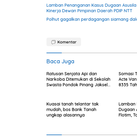
Lamban Penanganan Kasus Dugaan Asusila 
Kinerja Dewan Pimpinan Daerah PDIP NTT
Polhut gagalkan perdagangan siamang dalam 
Komentar
Baca Juga
Ratusan Senjata Api dan
Somasi T
Narkoba Ditemukan di Sekolah
Acte Van
Swasta Pondok Pinang Jaksel,
8335 Tah
DPR: Harus Diusut Tuntas
Kepemil
Tanah Mi
Kuasai tanah telantar tak
Lamban 
mudah, bos Bank Tanah
Dugaan 
ungkap alasannya
Flotim, 
Pertanya
Pimpinan