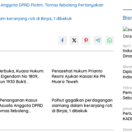
Anggota DPRD Flotim, Tomas Ileboleng Pertanyakan
Bis
keranjang roti di Binjai, 1 dibekuk
April
Indu
Dina
Maret
erbuka, Kuasa Hukum:
Penasehat Hukum Prianto
Dipl
 Eigendom No 1809,
Resmi Ajukan Kasasi Ke PN
Ind
un 1930 Bukti
Muara Teweh
ikan dan Penguasaan
Febru
lik Saamah
Peme
Seba
Penanganan Kasus
Polhut gagalkan perdagangan
Nasi
Asusila Anggota DPRD
siamang dalam keranjang roti
Janua
Tomas Ileboleng
di Binjai, 1 dibekuk
Perl
kan Kinerja Dewan
KADI
 Daerah PDIP NTT
Desem