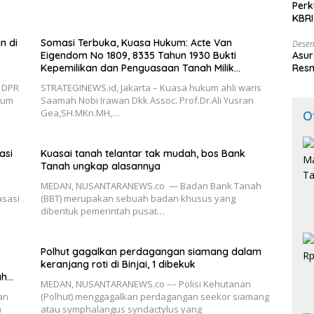
Perk
KBRI
Indo
n di
Somasi Terbuka, Kuasa Hukum: Acte Van
Desem
Asur
Eigendom No 1809, 8335 Tahun 1930 Bukti
Resm
Kepemilikan dan Penguasaan Tanah Milik
Saamah
I DPR
STRATEGINEWS.id, Jakarta – Kuasa hukum ahli waris
kum
Saamah Nobi Irawan Dkk Assoc. Prof.Dr.Ali Yusran
Gea,SH.MKn.MH,…
O
asi
Kuasai tanah telantar tak mudah, bos Bank
Tanah ungkap alasannya
MEDAN, NUSANTARANEWS.co — Badan Bank Tanah
asasi
(BBT) merupakan sebuah badan khusus yang
dibentuk pemerintah pusat…
Polhut gagalkan perdagangan siamang dalam
keranjang roti di Binjai, 1 dibekuk
ah
MEDAN, NUSANTARANEWS.co –– Polisi Kehutanan
an
(Polhut) menggagalkan perdagangan seekor siamang
a
atau symphalangus syndactylus yang