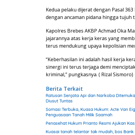
Kedua pelaku dijerat dengan Pasal 36
dengan ancaman pidana hingga tujuh t
Kapolres Brebes AKBP Achmad Oka Mah
jajarannya atas kerja keras yang mem
terus mendukung upaya kepolisian men
“Keberhasilan ini adalah hasil kerja ke
sinergi ini terus terjaga demi mencipt
kriminal,” pungkasnya. ( Rizal Sismoro)
Berita Terkait
Ratusan Senjata Api dan Narkoba Ditemuka
Diusut Tuntas
Somasi Terbuka, Kuasa Hukum: Acte Van Eig
Penguasaan Tanah Milik Saamah
Penasehat Hukum Prianto Resmi Ajukan Kas
Kuasai tanah telantar tak mudah, bos Ban