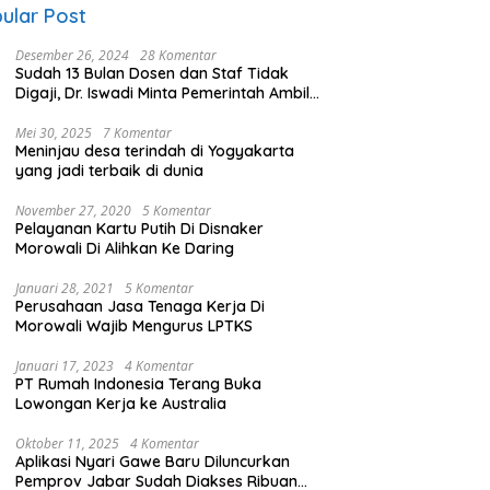
ular Post
Desember 26, 2024
28 Komentar
Sudah 13 Bulan Dosen dan Staf Tidak
Digaji, Dr. Iswadi Minta Pemerintah Ambil
Alih UMT
Mei 30, 2025
7 Komentar
Meninjau desa terindah di Yogyakarta
yang jadi terbaik di dunia
November 27, 2020
5 Komentar
Pelayanan Kartu Putih Di Disnaker
Morowali Di Alihkan Ke Daring
Januari 28, 2021
5 Komentar
Perusahaan Jasa Tenaga Kerja Di
Morowali Wajib Mengurus LPTKS
Januari 17, 2023
4 Komentar
PT Rumah Indonesia Terang Buka
Lowongan Kerja ke Australia
Oktober 11, 2025
4 Komentar
Aplikasi Nyari Gawe Baru Diluncurkan
Pemprov Jabar Sudah Diakses Ribuan