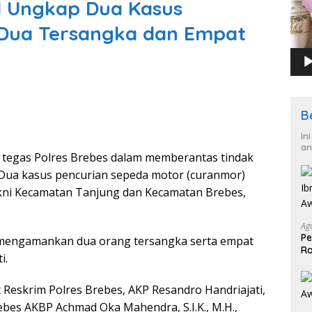
il Ungkap Dua Kasus
Dua Tersangka dan Empat
B
In
an
egas Polres Brebes dalam memberantas tindak
Dua kasus pencurian sepeda motor (curanmor)
yakni Kecamatan Tanjung dan Kecamatan Brebes,
Ag
Pe
 mengamankan dua orang tersangka serta empat
Ra
i.
2
 Reskrim Polres Brebes, AKP Resandro Handriajati,
 Brebes AKBP Achmad Oka Mahendra, S.I.K., M.H.,