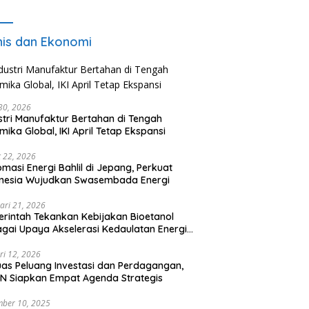
Pencari Kerja
nis dan Ekonomi
 30, 2026
stri Manufaktur Bertahan di Tengah
mika Global, IKI April Tetap Ekspansi
 22, 2026
omasi Energi Bahlil di Jepang, Perkuat
onesia Wujudkan Swasembada Energi
ari 21, 2026
rintah Tekankan Kebijakan Bioetanol
gai Upaya Akselerasi Kedaulatan Energi
onal
ri 12, 2026
uas Peluang Investasi dan Perdagangan,
N Siapkan Empat Agenda Strategis
ber 10, 2025