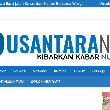
at dan Senam Bersama Warga
Untuk Perbaikan Bangsa k
nian
Edukasi
Nasional
Kriminal
Hukum
Lainnya
AR NUSANTARA
SOSOK INSPIRATIF
Pem
Vide