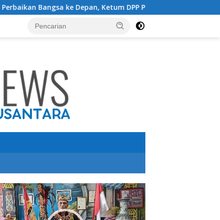
e Depan, Ketum DPP Purbaya Indonesia Usulkan Presiden Prab
utar
o