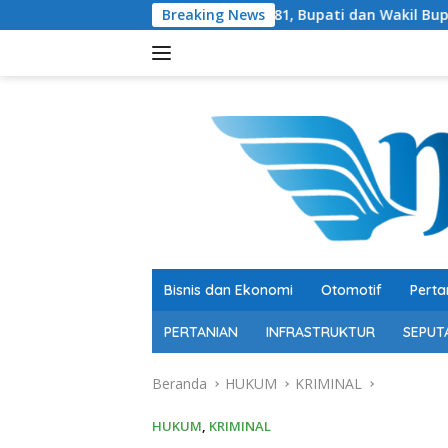
Langsung
emarak HUT RI ke-81, Bupati dan Wakil Bupati Ikuti Jalan Seh
Breaking News
ke
konten
Bisnis dan Ekonomi
Otomotif
Perta
PERTANIAN
INFRASTRUKTUR
SEPUT
Beranda
HUKUM
KRIMINAL
HUKUM
,
KRIMINAL