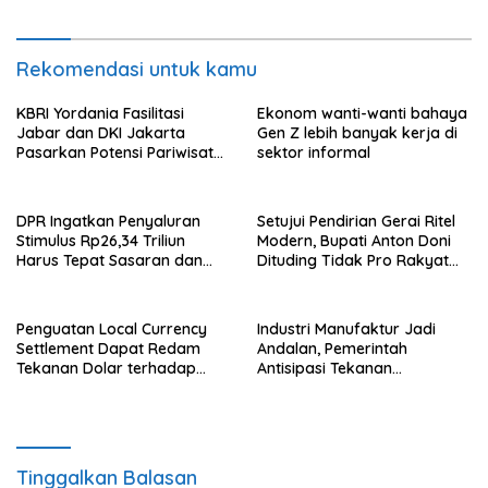
Rekomendasi untuk kamu
KBRI Yordania Fasilitasi
Ekonom wanti-wanti bahaya
Jabar dan DKI Jakarta
Gen Z lebih banyak kerja di
Pasarkan Potensi Pariwisata
sektor informal
di Pasar Internasional
DPR Ingatkan Penyaluran
Setujui Pendirian Gerai Ritel
Stimulus Rp26,34 Triliun
Modern, Bupati Anton Doni
Harus Tepat Sasaran dan
Dituding Tidak Pro Rakyat
Transparan
dan Lemahkan Sektor UMKM
Flotim
Penguatan Local Currency
Industri Manufaktur Jadi
Settlement Dapat Redam
Andalan, Pemerintah
Tekanan Dolar terhadap
Antisipasi Tekanan
Rupiah
Perekonomian Global
Tinggalkan Balasan