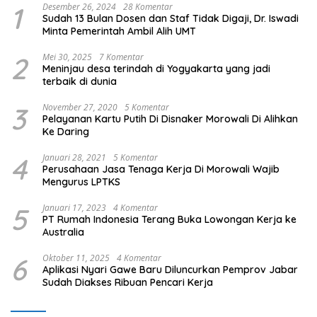
1
Desember 26, 2024
28 Komentar
Sudah 13 Bulan Dosen dan Staf Tidak Digaji, Dr. Iswadi
Minta Pemerintah Ambil Alih UMT
2
Mei 30, 2025
7 Komentar
Meninjau desa terindah di Yogyakarta yang jadi
terbaik di dunia
3
November 27, 2020
5 Komentar
Pelayanan Kartu Putih Di Disnaker Morowali Di Alihkan
Ke Daring
4
Januari 28, 2021
5 Komentar
Perusahaan Jasa Tenaga Kerja Di Morowali Wajib
Mengurus LPTKS
5
Januari 17, 2023
4 Komentar
PT Rumah Indonesia Terang Buka Lowongan Kerja ke
Australia
6
Oktober 11, 2025
4 Komentar
Aplikasi Nyari Gawe Baru Diluncurkan Pemprov Jabar
Sudah Diakses Ribuan Pencari Kerja