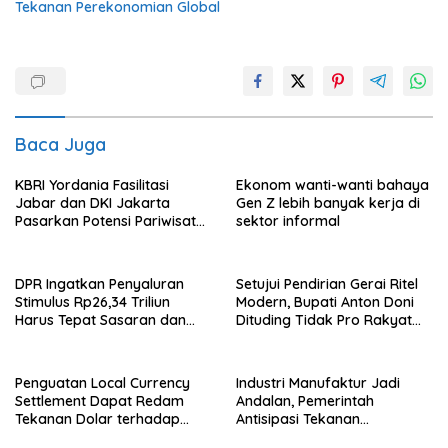
Tekanan Perekonomian Global
Baca Juga
KBRI Yordania Fasilitasi
Ekonom wanti-wanti bahaya
Jabar dan DKI Jakarta
Gen Z lebih banyak kerja di
Pasarkan Potensi Pariwisata
sektor informal
di Pasar Internasional
DPR Ingatkan Penyaluran
Setujui Pendirian Gerai Ritel
Stimulus Rp26,34 Triliun
Modern, Bupati Anton Doni
Harus Tepat Sasaran dan
Dituding Tidak Pro Rakyat
Transparan
dan Lemahkan Sektor UMKM
Flotim
Penguatan Local Currency
Industri Manufaktur Jadi
Settlement Dapat Redam
Andalan, Pemerintah
Tekanan Dolar terhadap
Antisipasi Tekanan
Rupiah
Perekonomian Global