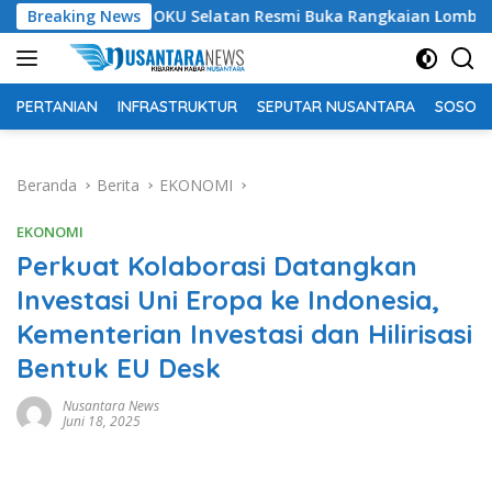
Langsung
upati OKU Selatan Resmi Buka Rangkaian Lomba Peringatan HU
Breaking News
ke
konten
PERTANIAN
INFRASTRUKTUR
SEPUTAR NUSANTARA
SOSOK 
Beranda
Berita
EKONOMI
EKONOMI
Perkuat Kolaborasi Datangkan
Investasi Uni Eropa ke Indonesia,
Kementerian Investasi dan Hilirisasi
Bentuk EU Desk
Nusantara News
Juni 18, 2025